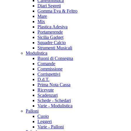
Cartellonistica
Diari Segreti
Gomma Eva & Feltro
Mare
Mix
Plastica Adesiva
Portamerende
Sicilia Gadget
Squadre Calcio
Strumenti Musicali
Modulistica
Buoni di Consegna
Comande
Commissione
Corrispettivi
D.d.T.
Prima Nota Cassa
Ricevute
Scadenzari
Schede - Schedari
Varie - Modulistica
Palloni
Cuoio
Leggeri
Varie - Palloni