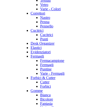
Tessuti
Vetro
Varie - Colori
Correttori
Nastro
Penna
Pennello
Cucitrici
Cucitrici
Punti
Desk Organizer
Elastici
Evidenziatori
Fermagli
Fermacampione
Fermagli
Puntine
Varie - Fermagli
Forbici & Cutter
Cutter
Forbici
Gomme
Bianca
Bicolore
Fantasia