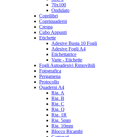
70x100
Ondulato
Coprilibri
Copriquaderni
Crespa
Cubo Appunti
Etichette
Adesive Busta 10 Fogli
Adesive Fogli A4
Etichettatrice
Varie - Etichette
Fogli Autoadesivi Rimovibili
Fotografica
Pergamena
Protocollo
Quaderni A4
Rig. A
Rig. B
Rig. C
Rig. Q
Rig. 1R
Rig. 5mm
Rig. 10mm
Blocco Ricambi
Cartonati