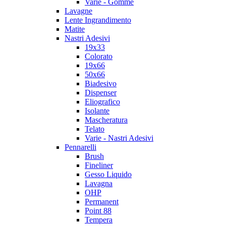
Varie - Gomme
Lavagne
Lente Ingrandimento
Matite
Nastri Adesivi
19x33
Colorato
19x66
50x66
Biadesivo
Dispenser
Eliografico
Isolante
Mascheratura
Telato
Varie - Nastri Adesivi
Pennarelli
Brush
Fineliner
Gesso Liquido
Lavagna
OHP
Permanent
Point 88
Tempera