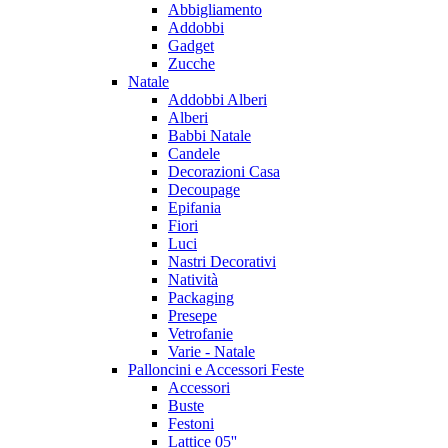
Abbigliamento
Addobbi
Gadget
Zucche
Natale
Addobbi Alberi
Alberi
Babbi Natale
Candele
Decorazioni Casa
Decoupage
Epifania
Fiori
Luci
Nastri Decorativi
Natività
Packaging
Presepe
Vetrofanie
Varie - Natale
Palloncini e Accessori Feste
Accessori
Buste
Festoni
Lattice 05''