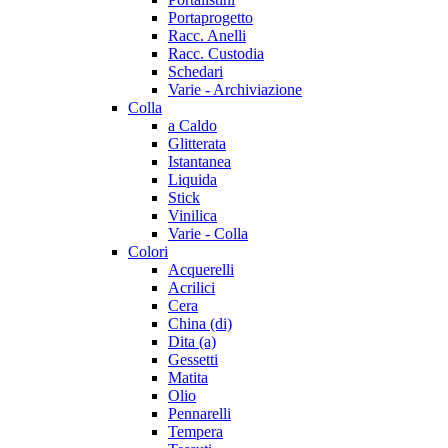
Portaprogetto
Racc. Anelli
Racc. Custodia
Schedari
Varie - Archiviazione
Colla
a Caldo
Glitterata
Istantanea
Liquida
Stick
Vinilica
Varie - Colla
Colori
Acquerelli
Acrilici
Cera
China (di)
Dita (a)
Gessetti
Matita
Olio
Pennarelli
Tempera