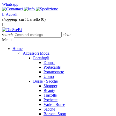
Whatsapp

Accedi
shopping_cart
Carrello
(0)

search
clear
Menu
Home
Accessori Moda
Portafogli
Donna
Portacards
Portamonete
Uomo
Borse - Sacche
Shopper
Beauty
Tracolle
Pochette
Varie - Borse
Sacche
Borsoni Sport