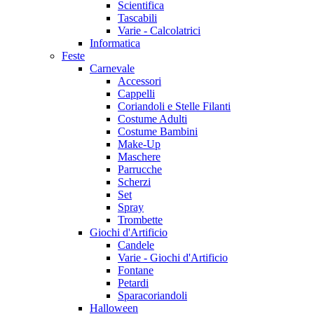
Scientifica
Tascabili
Varie - Calcolatrici
Informatica
Feste
Carnevale
Accessori
Cappelli
Coriandoli e Stelle Filanti
Costume Adulti
Costume Bambini
Make-Up
Maschere
Parrucche
Scherzi
Set
Spray
Trombette
Giochi d'Artificio
Candele
Varie - Giochi d'Artificio
Fontane
Petardi
Sparacoriandoli
Halloween