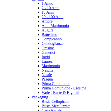
1 Anno
2 - 10 Anni
18 Anni
20 - 100 Anni
Amore
Ann. Matrimonio
Auguri
Battesimo
Compleanno
Condoglianze
Cresima
Generici
Inviti
Laurea
Matrimonio
Nascita
Natale
Pasqua
Prima Comunione
Prima Comunione - Cresima
Varie - Buste & Biglietti
Packaging
Busta Cellophane
Busta Metallizzata
Carta Regalo