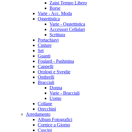
Zaini Tempo Libero
Borse
Varie - Acc. Moda
Oggettistica
Varie - Oggettistica
Accessori Cellulari
Scrittura
Portachiavi
Cinture
Set
Guanti
Foulard - Pashmina
Cappelli
Orologi e Sveglie
Ombrelli
Bracciali
Donna
Varie - Bracciali
Uomo
Collane
Orecchini
Arredamento
Album Fotografici
Cornice a Giorno
Cuscini