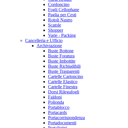
Cordoncino
Fogli Cellophane
Paglia per Cesti
Rotoli Nastro
Scatole
Shopper
Varie - Packing
Cancelleria e Ufficio
Archiviazione
Buste Bottone
Buste Foratura
Buste Imbottite
Buste Richiudibili
Buste Trasparenti
Cartelle Cartoncino
Cartelle Elastico
Cartelle Finestra
Dorsi Rilegafogli
Faldoni
Polionda
Portablocco
Portacards
Portacorrispondenza
Portadocumenti
Portalistini