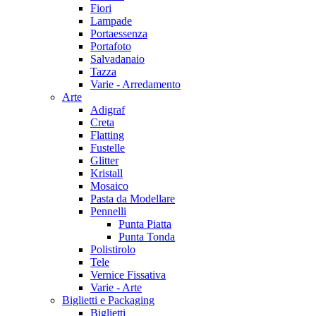
Fiori
Lampade
Portaessenza
Portafoto
Salvadanaio
Tazza
Varie - Arredamento
Arte
Adigraf
Creta
Flatting
Fustelle
Glitter
Kristall
Mosaico
Pasta da Modellare
Pennelli
Punta Piatta
Punta Tonda
Polistirolo
Tele
Vernice Fissativa
Varie - Arte
Biglietti e Packaging
Biglietti