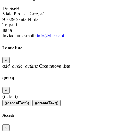
DieSseBi
Viale Pio La Torre, 41
91029 Santa Ninfa
Trapani
Italia
Inviaci un'e-mail:
info@diessebi.it
Le mie liste
×
add_circle_outline
Crea nuova lista
((title))
×
((label))
((cancelText))
((createText))
Accedi
×