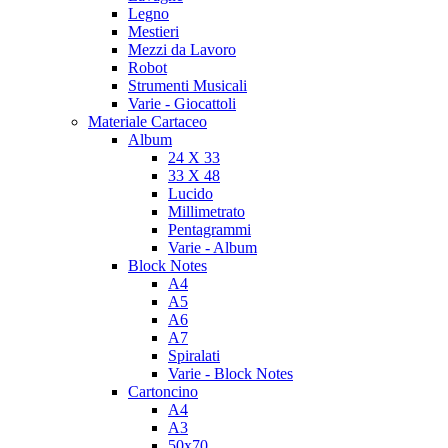
Legno
Mestieri
Mezzi da Lavoro
Robot
Strumenti Musicali
Varie - Giocattoli
Materiale Cartaceo
Album
24 X 33
33 X 48
Lucido
Millimetrato
Pentagrammi
Varie - Album
Block Notes
A4
A5
A6
A7
Spiralati
Varie - Block Notes
Cartoncino
A4
A3
50x70