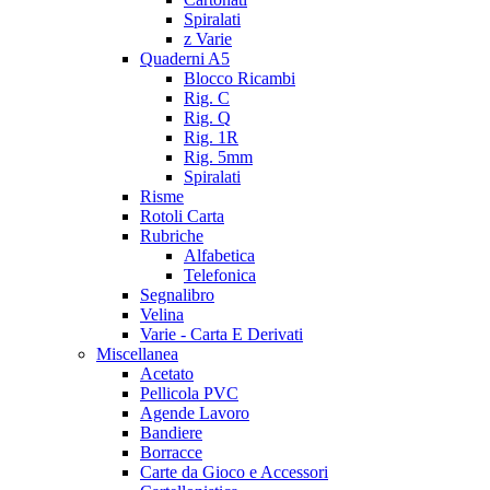
Spiralati
z Varie
Quaderni A5
Blocco Ricambi
Rig. C
Rig. Q
Rig. 1R
Rig. 5mm
Spiralati
Risme
Rotoli Carta
Rubriche
Alfabetica
Telefonica
Segnalibro
Velina
Varie - Carta E Derivati
Miscellanea
Acetato
Pellicola PVC
Agende Lavoro
Bandiere
Borracce
Carte da Gioco e Accessori