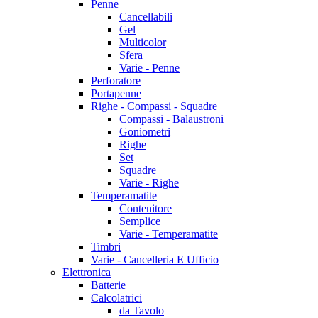
Penne
Cancellabili
Gel
Multicolor
Sfera
Varie - Penne
Perforatore
Portapenne
Righe - Compassi - Squadre
Compassi - Balaustroni
Goniometri
Righe
Set
Squadre
Varie - Righe
Temperamatite
Contenitore
Semplice
Varie - Temperamatite
Timbri
Varie - Cancelleria E Ufficio
Elettronica
Batterie
Calcolatrici
da Tavolo