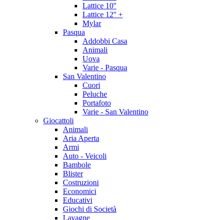
Lattice 10''
Lattice 12'' +
Mylar
Pasqua
Addobbi Casa
Animali
Uova
Varie - Pasqua
San Valentino
Cuori
Peluche
Portafoto
Varie - San Valentino
Giocattoli
Animali
Aria Aperta
Armi
Auto - Veicoli
Bambole
Blister
Costruzioni
Economici
Educativi
Giochi di Società
Lavagne