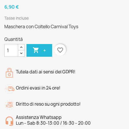
6,90 €
Tasse incluse
Maschera con Coltello Carnival Toys
Quantità

favorite_border
+
Tutela dati ai sensi del GDPR!
Ordini evasi in 24 ore!
Diritto di reso su ogni prodotto!
Assistenza Whatsapp
Lun - Sab 8:30-13:00 / 16:30 - 20:00