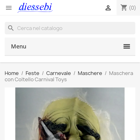
shopping_cart


(0)
search
Menu
Home
Feste
Carnevale
Maschere
Maschera
con Coltello Carnival Toys