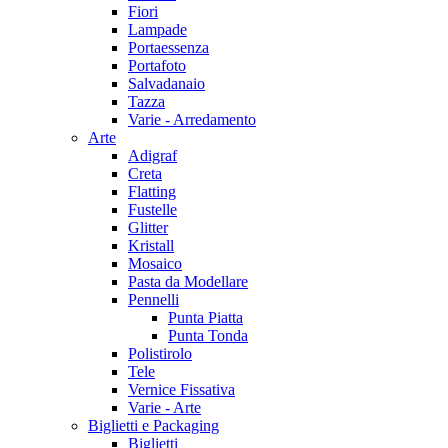
Fiori
Lampade
Portaessenza
Portafoto
Salvadanaio
Tazza
Varie - Arredamento
Arte
Adigraf
Creta
Flatting
Fustelle
Glitter
Kristall
Mosaico
Pasta da Modellare
Pennelli
Punta Piatta
Punta Tonda
Polistirolo
Tele
Vernice Fissativa
Varie - Arte
Biglietti e Packaging
Biglietti