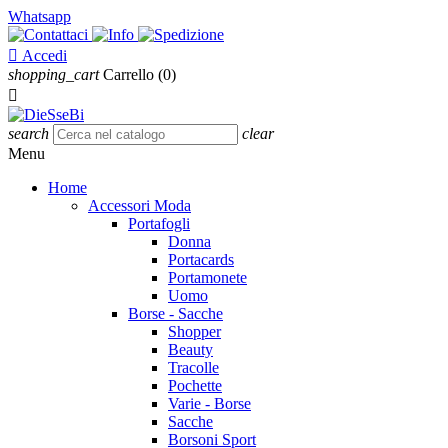
Whatsapp

Accedi
shopping_cart
Carrello
(0)

search
clear
Menu
Home
Accessori Moda
Portafogli
Donna
Portacards
Portamonete
Uomo
Borse - Sacche
Shopper
Beauty
Tracolle
Pochette
Varie - Borse
Sacche
Borsoni Sport