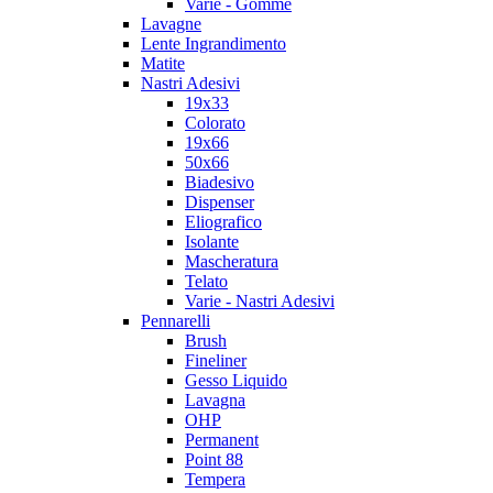
Varie - Gomme
Lavagne
Lente Ingrandimento
Matite
Nastri Adesivi
19x33
Colorato
19x66
50x66
Biadesivo
Dispenser
Eliografico
Isolante
Mascheratura
Telato
Varie - Nastri Adesivi
Pennarelli
Brush
Fineliner
Gesso Liquido
Lavagna
OHP
Permanent
Point 88
Tempera