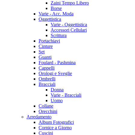
Zaini Tempo Libero
Borse
Varie - Acc. Moda
Oggettistica
Varie - Oggettistica
Accessori Cellulari
Scrittura
Portachiavi
Cinture
Set
Guanti
Foulard - Pashmina
Cappelli
Orologi e Sveglie
Ombrelli
Bracciali
Donna
Varie - Bracciali
Uomo
Collane
Orecchini
Arredamento
Album Fotografici
Cornice a Giorno
Cuscini