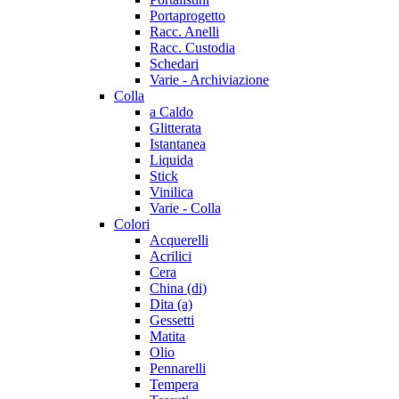
Portaprogetto
Racc. Anelli
Racc. Custodia
Schedari
Varie - Archiviazione
Colla
a Caldo
Glitterata
Istantanea
Liquida
Stick
Vinilica
Varie - Colla
Colori
Acquerelli
Acrilici
Cera
China (di)
Dita (a)
Gessetti
Matita
Olio
Pennarelli
Tempera