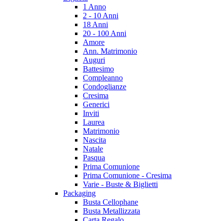
1 Anno
2 - 10 Anni
18 Anni
20 - 100 Anni
Amore
Ann. Matrimonio
Auguri
Battesimo
Compleanno
Condoglianze
Cresima
Generici
Inviti
Laurea
Matrimonio
Nascita
Natale
Pasqua
Prima Comunione
Prima Comunione - Cresima
Varie - Buste & Biglietti
Packaging
Busta Cellophane
Busta Metallizzata
Carta Regalo