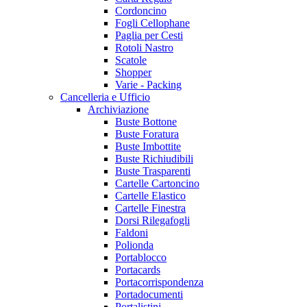
Cordoncino
Fogli Cellophane
Paglia per Cesti
Rotoli Nastro
Scatole
Shopper
Varie - Packing
Cancelleria e Ufficio
Archiviazione
Buste Bottone
Buste Foratura
Buste Imbottite
Buste Richiudibili
Buste Trasparenti
Cartelle Cartoncino
Cartelle Elastico
Cartelle Finestra
Dorsi Rilegafogli
Faldoni
Polionda
Portablocco
Portacards
Portacorrispondenza
Portadocumenti
Portalistini