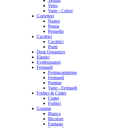
Tessuti
Vetro
Varie - Colori
Correttori
Nastro
Penna
Pennello
Cucitrici
Cucitrici
Punti
Desk Organizer
Elastici
Evidenziatori
Fermagli
Fermacampione
Fermagli
Puntine
Varie - Fermagli
Forbici & Cutter
Cutter
Forbici
Gomme
Bianca
Bicolore
Fantasia