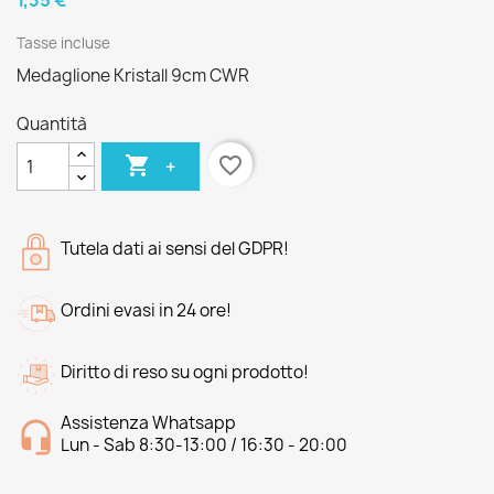
1,35 €
Tasse incluse
Medaglione Kristall 9cm CWR
Quantità

favorite_border
+
Tutela dati ai sensi del GDPR!
Ordini evasi in 24 ore!
Diritto di reso su ogni prodotto!
Assistenza Whatsapp
Lun - Sab 8:30-13:00 / 16:30 - 20:00