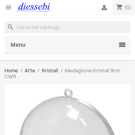
shopping_cart


(0)
search
Menu
Home
Arte
Kristall
Medaglione Kristall 9cm
CWR