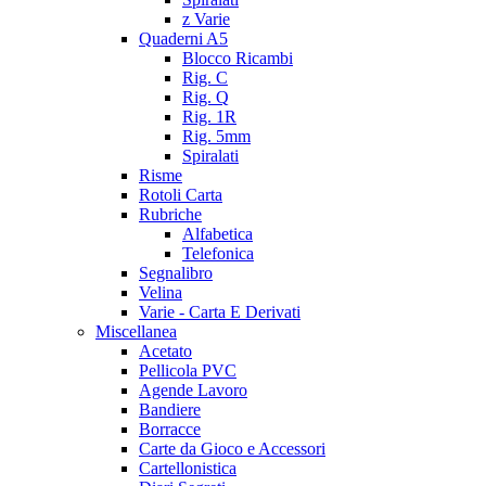
z Varie
Quaderni A5
Blocco Ricambi
Rig. C
Rig. Q
Rig. 1R
Rig. 5mm
Spiralati
Risme
Rotoli Carta
Rubriche
Alfabetica
Telefonica
Segnalibro
Velina
Varie - Carta E Derivati
Miscellanea
Acetato
Pellicola PVC
Agende Lavoro
Bandiere
Borracce
Carte da Gioco e Accessori
Cartellonistica