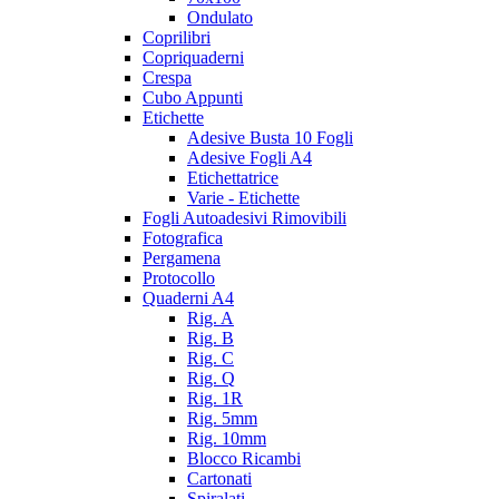
Ondulato
Coprilibri
Copriquaderni
Crespa
Cubo Appunti
Etichette
Adesive Busta 10 Fogli
Adesive Fogli A4
Etichettatrice
Varie - Etichette
Fogli Autoadesivi Rimovibili
Fotografica
Pergamena
Protocollo
Quaderni A4
Rig. A
Rig. B
Rig. C
Rig. Q
Rig. 1R
Rig. 5mm
Rig. 10mm
Blocco Ricambi
Cartonati
Spiralati