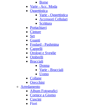
Borse
Varie - Acc. Moda
Oggettistica
Varie - Oggettistica
Accessori Cellulari
Scrittura
Portachiavi
Cinture
Set
Guanti
Foulard - Pashmina
Cappelli
Orologi e Sveglie
Ombrelli
Bracciali
Donna
Varie - Bracciali
Uomo
Collane
Orecchini
Arredamento
Album Fotografici
Cornice a Giorno
Cuscini
Fiori