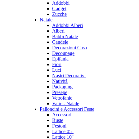
Addobbi
Gadget
Zucche
Natale
Addobbi Alberi
Alberi
Babbi Natale
Candele
Decorazioni Casa
Decoupage
Epifania
Fiori
Luci
Nastri Decorativi
Natività
Packaging
Presepe
Vetrofanie
Varie - Natale
Palloncini e Accessori Feste
Accessori
Buste
Festoni
Lattice 05''
Lattice 10''