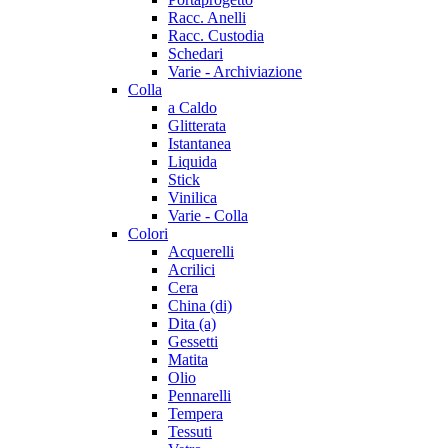
Racc. Anelli
Racc. Custodia
Schedari
Varie - Archiviazione
Colla
a Caldo
Glitterata
Istantanea
Liquida
Stick
Vinilica
Varie - Colla
Colori
Acquerelli
Acrilici
Cera
China (di)
Dita (a)
Gessetti
Matita
Olio
Pennarelli
Tempera
Tessuti