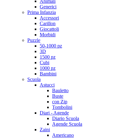
Animali
Generici
Prima Infanzia
Accessori
Carillon
Giocattoli
Morbidi
Puzzle
50-1000 pz
3D
1500 pz
Cubi
1000 pz
Bambini
Scuola
Astucci
Bauletto
Buste
con Zip
Tombolini
Diari - Agende
Diario Scuola
Agende Scuola
Zaini
Americano