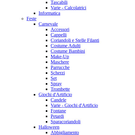
Tascabili
Varie - Calcolatrici
Informatica
Feste
Carnevale
Accessori
Cappelli
Coriandoli e Stelle Filanti
Costume Adulti
Costume Bambini
Make-Up
Maschere
Parrucche
Scherzi
Set
Spray
Trombette
Giochi d'Artificio
Candele
Varie - Giochi d'Artificio
Fontane
Petardi
Sparacoriandoli
Halloween
Abbigliamento