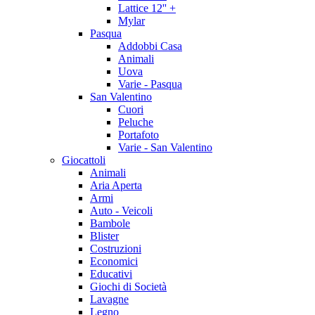
Lattice 12'' +
Mylar
Pasqua
Addobbi Casa
Animali
Uova
Varie - Pasqua
San Valentino
Cuori
Peluche
Portafoto
Varie - San Valentino
Giocattoli
Animali
Aria Aperta
Armi
Auto - Veicoli
Bambole
Blister
Costruzioni
Economici
Educativi
Giochi di Società
Lavagne
Legno