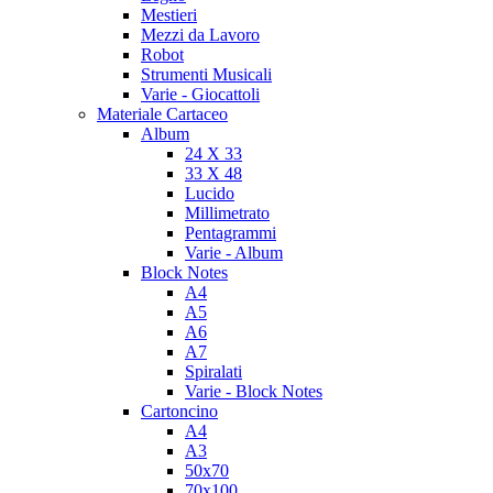
Mestieri
Mezzi da Lavoro
Robot
Strumenti Musicali
Varie - Giocattoli
Materiale Cartaceo
Album
24 X 33
33 X 48
Lucido
Millimetrato
Pentagrammi
Varie - Album
Block Notes
A4
A5
A6
A7
Spiralati
Varie - Block Notes
Cartoncino
A4
A3
50x70
70x100