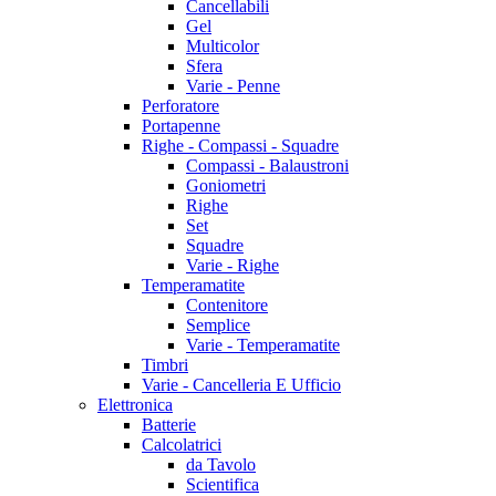
Cancellabili
Gel
Multicolor
Sfera
Varie - Penne
Perforatore
Portapenne
Righe - Compassi - Squadre
Compassi - Balaustroni
Goniometri
Righe
Set
Squadre
Varie - Righe
Temperamatite
Contenitore
Semplice
Varie - Temperamatite
Timbri
Varie - Cancelleria E Ufficio
Elettronica
Batterie
Calcolatrici
da Tavolo
Scientifica