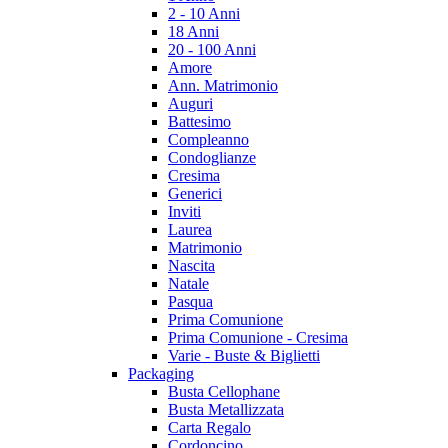
2 - 10 Anni
18 Anni
20 - 100 Anni
Amore
Ann. Matrimonio
Auguri
Battesimo
Compleanno
Condoglianze
Cresima
Generici
Inviti
Laurea
Matrimonio
Nascita
Natale
Pasqua
Prima Comunione
Prima Comunione - Cresima
Varie - Buste & Biglietti
Packaging
Busta Cellophane
Busta Metallizzata
Carta Regalo
Cordoncino