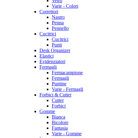
Vetro
Varie - Colori
Correttori
Nastro
Penna
Pennello
Cucitrici
Cucitrici
Punti
Desk Organizer
Elastici
Evidenziatori
Fermagli
Fermacampione
Fermagli
Puntine
Varie - Fermagli
Forbici & Cutter
Cutter
Forbici
Gomme
Bianca
Bicolore
Fantasia
Varie - Gomme