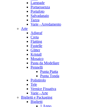
Lampade
Portaessenza
Portafoto
Salvadanaio
Tazza
Varie - Arredamento
Arte
Adigraf
Creta
Flatting
Fustelle
Glitter
Kristall
Mosaico
Pasta da Modellare
Pennelli
Punta Piatta
Punta Tonda
Polistirolo
Tele
Vernice Fissativa
Varie - Arte
Biglietti e Packaging
Biglietti
1 Anno