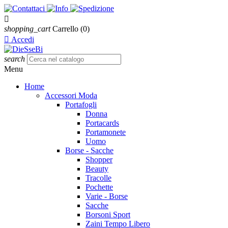

shopping_cart
Carrello
(0)

Accedi
search
Menu
Home
Accessori Moda
Portafogli
Donna
Portacards
Portamonete
Uomo
Borse - Sacche
Shopper
Beauty
Tracolle
Pochette
Varie - Borse
Sacche
Borsoni Sport
Zaini Tempo Libero