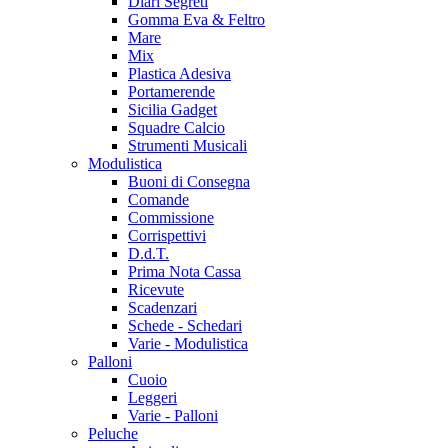
Diari Segreti
Gomma Eva & Feltro
Mare
Mix
Plastica Adesiva
Portamerende
Sicilia Gadget
Squadre Calcio
Strumenti Musicali
Modulistica
Buoni di Consegna
Comande
Commissione
Corrispettivi
D.d.T.
Prima Nota Cassa
Ricevute
Scadenzari
Schede - Schedari
Varie - Modulistica
Palloni
Cuoio
Leggeri
Varie - Palloni
Peluche