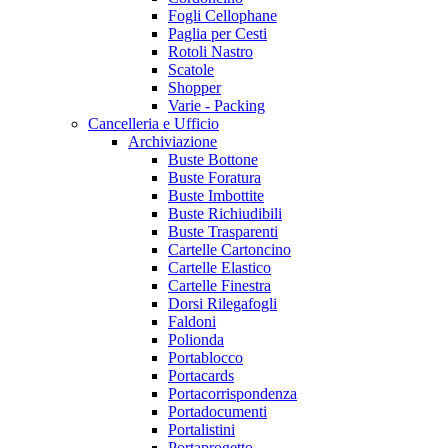
Fogli Cellophane
Paglia per Cesti
Rotoli Nastro
Scatole
Shopper
Varie - Packing
Cancelleria e Ufficio
Archiviazione
Buste Bottone
Buste Foratura
Buste Imbottite
Buste Richiudibili
Buste Trasparenti
Cartelle Cartoncino
Cartelle Elastico
Cartelle Finestra
Dorsi Rilegafogli
Faldoni
Polionda
Portablocco
Portacards
Portacorrispondenza
Portadocumenti
Portalistini
Portaprogetto