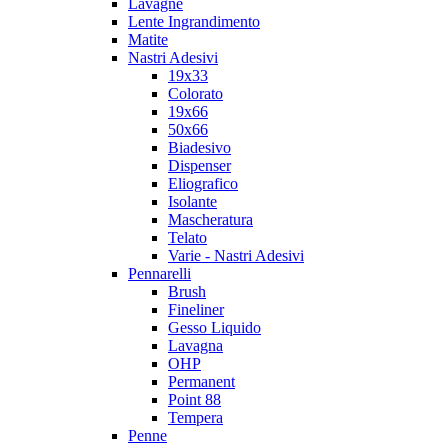
Lavagne
Lente Ingrandimento
Matite
Nastri Adesivi
19x33
Colorato
19x66
50x66
Biadesivo
Dispenser
Eliografico
Isolante
Mascheratura
Telato
Varie - Nastri Adesivi
Pennarelli
Brush
Fineliner
Gesso Liquido
Lavagna
OHP
Permanent
Point 88
Tempera
Penne