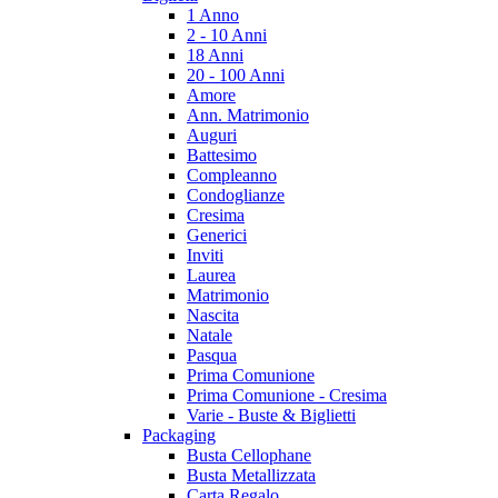
1 Anno
2 - 10 Anni
18 Anni
20 - 100 Anni
Amore
Ann. Matrimonio
Auguri
Battesimo
Compleanno
Condoglianze
Cresima
Generici
Inviti
Laurea
Matrimonio
Nascita
Natale
Pasqua
Prima Comunione
Prima Comunione - Cresima
Varie - Buste & Biglietti
Packaging
Busta Cellophane
Busta Metallizzata
Carta Regalo