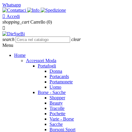
Whatsapp

Accedi
shopping_cart
Carrello
(0)

search
clear
Menu
Home
Accessori Moda
Portafogli
Donna
Portacards
Portamonete
Uomo
Borse - Sacche
Shopper
Beauty
Tracolle
Pochette
Varie - Borse
Sacche
Borsoni Sport