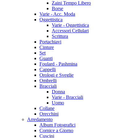
Zaini Tempo Libero
Borse
Varie - Acc. Moda
Oggettistica
Varie - Oggettistica
Accessori Cellulari
Scrittura
Portachiavi
Cinture
Set
Guanti
Foulard - Pashmina
Cappelli
Orologi e Sveglie
Ombrelli
Bracciali
Donna
Varie - Bracciali
Uomo
Collane
Orecchini
Arredamento
Album Fotografici
Cornice a Giorno
Cuscini