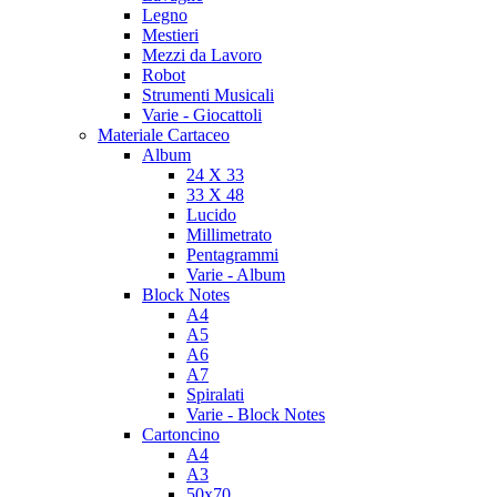
Legno
Mestieri
Mezzi da Lavoro
Robot
Strumenti Musicali
Varie - Giocattoli
Materiale Cartaceo
Album
24 X 33
33 X 48
Lucido
Millimetrato
Pentagrammi
Varie - Album
Block Notes
A4
A5
A6
A7
Spiralati
Varie - Block Notes
Cartoncino
A4
A3
50x70