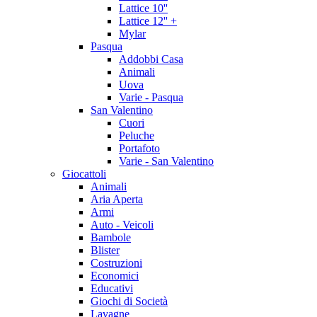
Lattice 10''
Lattice 12'' +
Mylar
Pasqua
Addobbi Casa
Animali
Uova
Varie - Pasqua
San Valentino
Cuori
Peluche
Portafoto
Varie - San Valentino
Giocattoli
Animali
Aria Aperta
Armi
Auto - Veicoli
Bambole
Blister
Costruzioni
Economici
Educativi
Giochi di Società
Lavagne