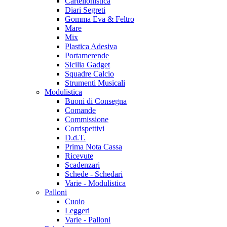
Cartellonistica
Diari Segreti
Gomma Eva & Feltro
Mare
Mix
Plastica Adesiva
Portamerende
Sicilia Gadget
Squadre Calcio
Strumenti Musicali
Modulistica
Buoni di Consegna
Comande
Commissione
Corrispettivi
D.d.T.
Prima Nota Cassa
Ricevute
Scadenzari
Schede - Schedari
Varie - Modulistica
Palloni
Cuoio
Leggeri
Varie - Palloni