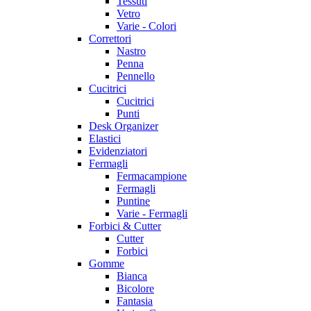
Tessuti
Vetro
Varie - Colori
Correttori
Nastro
Penna
Pennello
Cucitrici
Cucitrici
Punti
Desk Organizer
Elastici
Evidenziatori
Fermagli
Fermacampione
Fermagli
Puntine
Varie - Fermagli
Forbici & Cutter
Cutter
Forbici
Gomme
Bianca
Bicolore
Fantasia