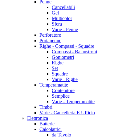
Penne
Cancellabili
Gel
Multicolor
Sfera
Varie - Penne
Perforatore
Portapenne
Righe - Compassi - Squadre
Compassi - Balaustroni
Goniometri
Righe
Set
Squadre
Varie - Righe
Temperamatite
Contenitore
Semplice
Varie - Temperamatite
Timbri
Varie - Cancelleria E Ufficio
Elettronica
Batterie
Calcolatrici
da Tavolo