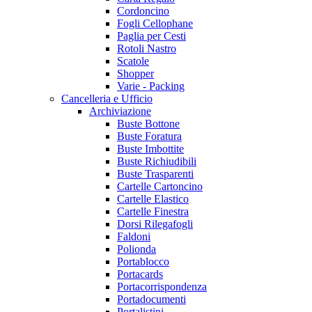
Cordoncino
Fogli Cellophane
Paglia per Cesti
Rotoli Nastro
Scatole
Shopper
Varie - Packing
Cancelleria e Ufficio
Archiviazione
Buste Bottone
Buste Foratura
Buste Imbottite
Buste Richiudibili
Buste Trasparenti
Cartelle Cartoncino
Cartelle Elastico
Cartelle Finestra
Dorsi Rilegafogli
Faldoni
Polionda
Portablocco
Portacards
Portacorrispondenza
Portadocumenti
Portalistini