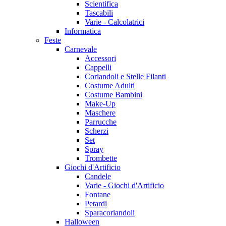
Scientifica
Tascabili
Varie - Calcolatrici
Informatica
Feste
Carnevale
Accessori
Cappelli
Coriandoli e Stelle Filanti
Costume Adulti
Costume Bambini
Make-Up
Maschere
Parrucche
Scherzi
Set
Spray
Trombette
Giochi d'Artificio
Candele
Varie - Giochi d'Artificio
Fontane
Petardi
Sparacoriandoli
Halloween