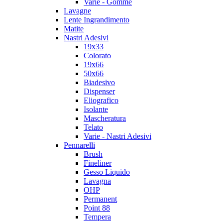
Varie - Gomme
Lavagne
Lente Ingrandimento
Matite
Nastri Adesivi
19x33
Colorato
19x66
50x66
Biadesivo
Dispenser
Eliografico
Isolante
Mascheratura
Telato
Varie - Nastri Adesivi
Pennarelli
Brush
Fineliner
Gesso Liquido
Lavagna
OHP
Permanent
Point 88
Tempera