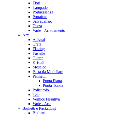
Fiori
Lampade
Portaessenza
Portafoto
Salvadanaio
Tazza
Varie - Arredamento
Arte
Adigraf
Creta
Flatting
Fustelle
Glitter
Kristall
Mosaico
Pasta da Modellare
Pennelli
Punta Piatta
Punta Tonda
Polistirolo
Tele
Vernice Fissativa
Varie - Arte
Biglietti e Packaging
Biglietti