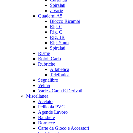
Spiralati
z Varie
Quaderni A5
Blocco Ricambi
Rig. C
Rig. Q
Rig. 1R
Rig. 5mm
Spiralati
Risme
Rotoli Carta
Rubriche
Alfabetica
Telefonica
Segnalibro
Velina
Varie - Carta E Derivati
Miscellanea
Acetato
Pellicola PVC
Agende Lavoro
Bandiere
Borracce
Carte da Gioco e Accessori