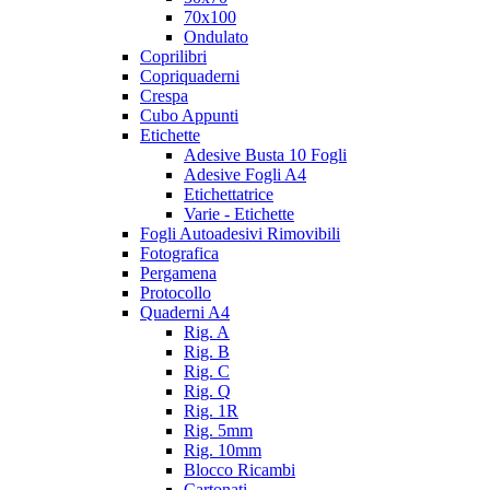
70x100
Ondulato
Coprilibri
Copriquaderni
Crespa
Cubo Appunti
Etichette
Adesive Busta 10 Fogli
Adesive Fogli A4
Etichettatrice
Varie - Etichette
Fogli Autoadesivi Rimovibili
Fotografica
Pergamena
Protocollo
Quaderni A4
Rig. A
Rig. B
Rig. C
Rig. Q
Rig. 1R
Rig. 5mm
Rig. 10mm
Blocco Ricambi
Cartonati