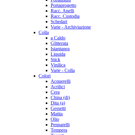
Portaprogetto
Racc. Anelli
Racc. Custodia
Schedari
Varie - Archiviazione
Colla
a Caldo
Glitterata
Istantanea
Liquida
Stick
Vinilica
Varie - Colla
Colori
Acquerelli
Acrilici
Cera
China (di)
Dita (a)
Gessetti
Matita
Olio
Pennarelli
Tempera