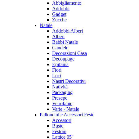
Abbigliamento
Addobbi
Gadget
Zucche
Natale
Addobbi Alberi
Alberi
Babbi Natale
Candele
Decorazioni Casa
Decoupage
Epifania
Fiori
Luci
Nastri Decorativi
Natività
Packaging
Presepe
Vetrofanie
Varie - Natale
Palloncini e Accessori Feste
Accessori
Buste
Festoni
Lattice 05''