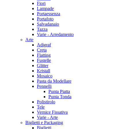
Fiori
Lampade
Portaessenza
Portafoto
Salvadanaio
Tazza
Varie - Arredamento
Arte
Adigraf
Creta
Flatting
Fustelle
Glitter
Kristall
Mosaico
Pasta da Modellare
Pennelli
Punta Piatta
Punta Tonda
Polistirolo
Tele
Vernice Fissativa
Varie - Arte
Biglietti e Packaging
Biglietti