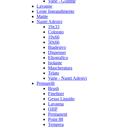
Varie - Gomme
Lavagne
Lente Ingrandimento
Matite
Nastri Adesivi
19x33
Colorato
19x66
50x66
Biadesivo
Dispenser
Eliografico
Isolante
Mascheratura
Telato
Varie - Nastri Adesivi
Pennarelli
Brush
Fineliner
Gesso Liquido
Lavagna
OHP
Permanent
Point 88
Tempera