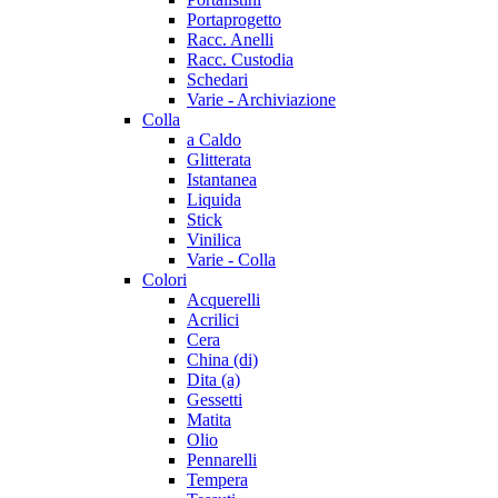
Portaprogetto
Racc. Anelli
Racc. Custodia
Schedari
Varie - Archiviazione
Colla
a Caldo
Glitterata
Istantanea
Liquida
Stick
Vinilica
Varie - Colla
Colori
Acquerelli
Acrilici
Cera
China (di)
Dita (a)
Gessetti
Matita
Olio
Pennarelli
Tempera