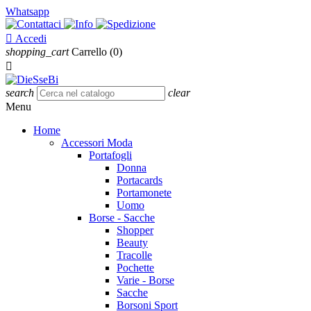
Whatsapp

Accedi
shopping_cart
Carrello
(0)

search
clear
Menu
Home
Accessori Moda
Portafogli
Donna
Portacards
Portamonete
Uomo
Borse - Sacche
Shopper
Beauty
Tracolle
Pochette
Varie - Borse
Sacche
Borsoni Sport