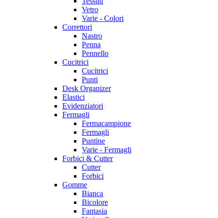
Tessuti
Vetro
Varie - Colori
Correttori
Nastro
Penna
Pennello
Cucitrici
Cucitrici
Punti
Desk Organizer
Elastici
Evidenziatori
Fermagli
Fermacampione
Fermagli
Puntine
Varie - Fermagli
Forbici & Cutter
Cutter
Forbici
Gomme
Bianca
Bicolore
Fantasia