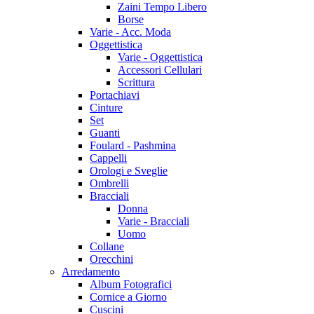
Zaini Tempo Libero
Borse
Varie - Acc. Moda
Oggettistica
Varie - Oggettistica
Accessori Cellulari
Scrittura
Portachiavi
Cinture
Set
Guanti
Foulard - Pashmina
Cappelli
Orologi e Sveglie
Ombrelli
Bracciali
Donna
Varie - Bracciali
Uomo
Collane
Orecchini
Arredamento
Album Fotografici
Cornice a Giorno
Cuscini