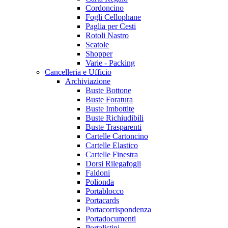
Cordoncino
Fogli Cellophane
Paglia per Cesti
Rotoli Nastro
Scatole
Shopper
Varie - Packing
Cancelleria e Ufficio
Archiviazione
Buste Bottone
Buste Foratura
Buste Imbottite
Buste Richiudibili
Buste Trasparenti
Cartelle Cartoncino
Cartelle Elastico
Cartelle Finestra
Dorsi Rilegafogli
Faldoni
Polionda
Portablocco
Portacards
Portacorrispondenza
Portadocumenti
Portalistini