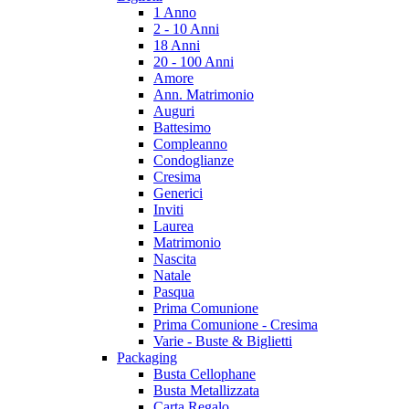
1 Anno
2 - 10 Anni
18 Anni
20 - 100 Anni
Amore
Ann. Matrimonio
Auguri
Battesimo
Compleanno
Condoglianze
Cresima
Generici
Inviti
Laurea
Matrimonio
Nascita
Natale
Pasqua
Prima Comunione
Prima Comunione - Cresima
Varie - Buste & Biglietti
Packaging
Busta Cellophane
Busta Metallizzata
Carta Regalo