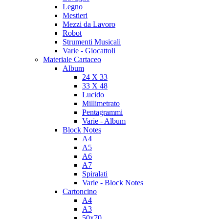
Legno
Mestieri
Mezzi da Lavoro
Robot
Strumenti Musicali
Varie - Giocattoli
Materiale Cartaceo
Album
24 X 33
33 X 48
Lucido
Millimetrato
Pentagrammi
Varie - Album
Block Notes
A4
A5
A6
A7
Spiralati
Varie - Block Notes
Cartoncino
A4
A3
50x70