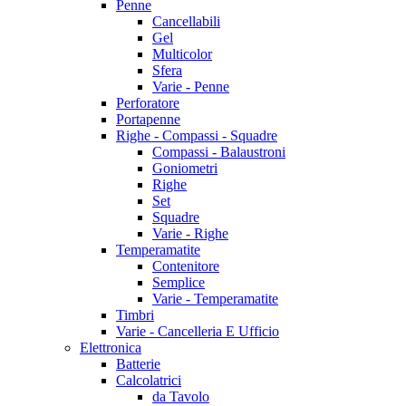
Penne
Cancellabili
Gel
Multicolor
Sfera
Varie - Penne
Perforatore
Portapenne
Righe - Compassi - Squadre
Compassi - Balaustroni
Goniometri
Righe
Set
Squadre
Varie - Righe
Temperamatite
Contenitore
Semplice
Varie - Temperamatite
Timbri
Varie - Cancelleria E Ufficio
Elettronica
Batterie
Calcolatrici
da Tavolo