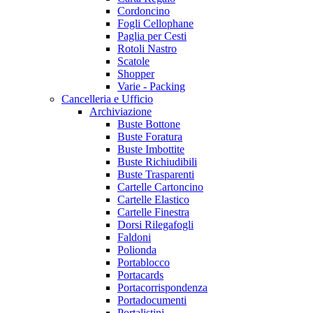
Cordoncino
Fogli Cellophane
Paglia per Cesti
Rotoli Nastro
Scatole
Shopper
Varie - Packing
Cancelleria e Ufficio
Archiviazione
Buste Bottone
Buste Foratura
Buste Imbottite
Buste Richiudibili
Buste Trasparenti
Cartelle Cartoncino
Cartelle Elastico
Cartelle Finestra
Dorsi Rilegafogli
Faldoni
Polionda
Portablocco
Portacards
Portacorrispondenza
Portadocumenti
Portalistini