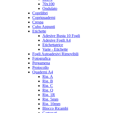
70x100
Ondulato
Coprilibri
Copriquaderni
Crespa
Cubo Appunti
Etichette
Adesive Busta 10 Fogli
Adesive Fogli A4
Etichettatrice
Varie - Etichette
Fogli Autoadesivi Rimovibili
Fotografica
Pergamena
Protocollo
Quaderni A4
Rig. A
Rig. B
Rig. C
Rig. Q
Rig. 1R
Rig. 5mm
Rig. 10mm
Blocco Ricambi
Cartonati