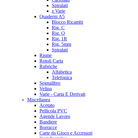
Spiralati
z Varie
Quaderni A5
Blocco Ricambi
Rig. C
Rig. Q
Rig. 1R
Rig. 5mm
Spiralati
Risme
Rotoli Carta
Rubriche
Alfabetica
Telefonica
Segnalibro
Velina
Varie - Carta E Derivati
Miscellanea
Acetato
Pellicola PVC
Agende Lavoro
Bandiere
Borracce
Carte da Gioco e Accessori