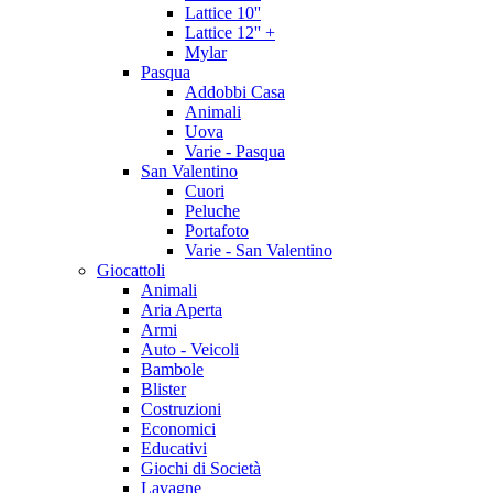
Lattice 10''
Lattice 12'' +
Mylar
Pasqua
Addobbi Casa
Animali
Uova
Varie - Pasqua
San Valentino
Cuori
Peluche
Portafoto
Varie - San Valentino
Giocattoli
Animali
Aria Aperta
Armi
Auto - Veicoli
Bambole
Blister
Costruzioni
Economici
Educativi
Giochi di Società
Lavagne