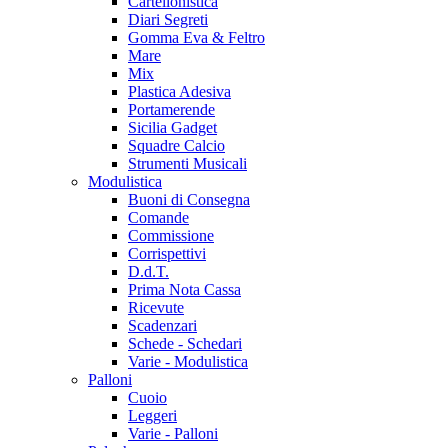
Cartellonistica
Diari Segreti
Gomma Eva & Feltro
Mare
Mix
Plastica Adesiva
Portamerende
Sicilia Gadget
Squadre Calcio
Strumenti Musicali
Modulistica
Buoni di Consegna
Comande
Commissione
Corrispettivi
D.d.T.
Prima Nota Cassa
Ricevute
Scadenzari
Schede - Schedari
Varie - Modulistica
Palloni
Cuoio
Leggeri
Varie - Palloni