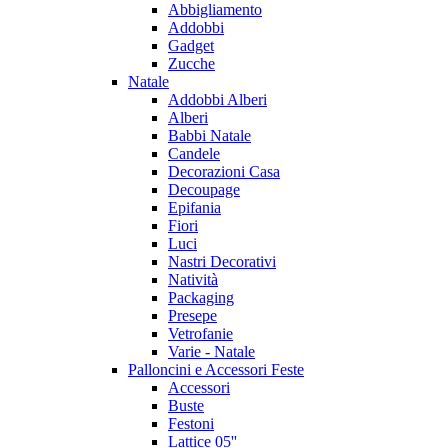
Abbigliamento
Addobbi
Gadget
Zucche
Natale
Addobbi Alberi
Alberi
Babbi Natale
Candele
Decorazioni Casa
Decoupage
Epifania
Fiori
Luci
Nastri Decorativi
Natività
Packaging
Presepe
Vetrofanie
Varie - Natale
Palloncini e Accessori Feste
Accessori
Buste
Festoni
Lattice 05''