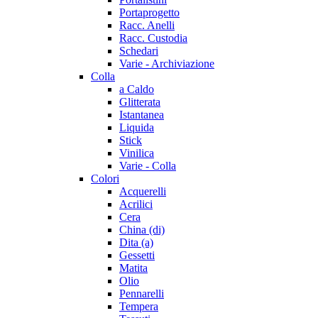
Portaprogetto
Racc. Anelli
Racc. Custodia
Schedari
Varie - Archiviazione
Colla
a Caldo
Glitterata
Istantanea
Liquida
Stick
Vinilica
Varie - Colla
Colori
Acquerelli
Acrilici
Cera
China (di)
Dita (a)
Gessetti
Matita
Olio
Pennarelli
Tempera