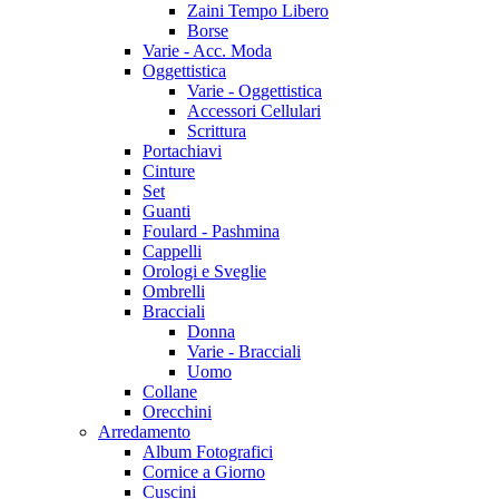
Zaini Tempo Libero
Borse
Varie - Acc. Moda
Oggettistica
Varie - Oggettistica
Accessori Cellulari
Scrittura
Portachiavi
Cinture
Set
Guanti
Foulard - Pashmina
Cappelli
Orologi e Sveglie
Ombrelli
Bracciali
Donna
Varie - Bracciali
Uomo
Collane
Orecchini
Arredamento
Album Fotografici
Cornice a Giorno
Cuscini