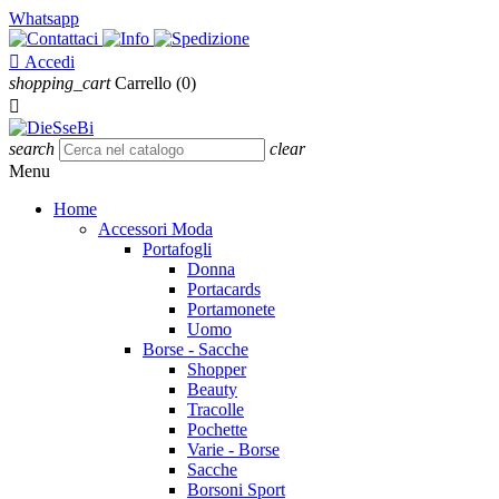
Whatsapp

Accedi
shopping_cart
Carrello
(0)

search
clear
Menu
Home
Accessori Moda
Portafogli
Donna
Portacards
Portamonete
Uomo
Borse - Sacche
Shopper
Beauty
Tracolle
Pochette
Varie - Borse
Sacche
Borsoni Sport