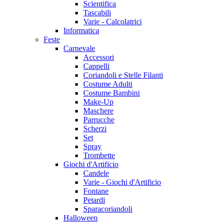
Scientifica
Tascabili
Varie - Calcolatrici
Informatica
Feste
Carnevale
Accessori
Cappelli
Coriandoli e Stelle Filanti
Costume Adulti
Costume Bambini
Make-Up
Maschere
Parrucche
Scherzi
Set
Spray
Trombette
Giochi d'Artificio
Candele
Varie - Giochi d'Artificio
Fontane
Petardi
Sparacoriandoli
Halloween