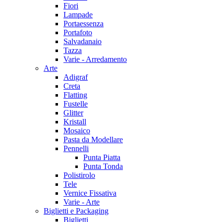
Fiori
Lampade
Portaessenza
Portafoto
Salvadanaio
Tazza
Varie - Arredamento
Arte
Adigraf
Creta
Flatting
Fustelle
Glitter
Kristall
Mosaico
Pasta da Modellare
Pennelli
Punta Piatta
Punta Tonda
Polistirolo
Tele
Vernice Fissativa
Varie - Arte
Biglietti e Packaging
Biglietti