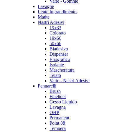
Varie - Gomme
Lavagne
Lente Ingrandimento
Matite
Nastri Adesivi
19x33
Colorato
19x66
50x66
Biadesivo
Dispenser
Eliografico
Isolante
Mascheratura
Telato
Varie - Nastri Adesivi
Pennarelli
Brush
Fineliner
Gesso Liquido
Lavagna
OHP
Permanent
Point 88
Tempera