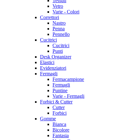
Tessuti
Vetro
Varie - Colori
Correttori
Nastro
Penna
Pennello
Cucitrici
Cucitrici
Punti
Desk Organizer
Elastici
Evidenziatori
Fermagli
Fermacampione
Fermagli
Puntine
Varie - Fermagli
Forbici & Cutter
Cutter
Forbici
Gomme
Bianca
Bicolore
Fantasia