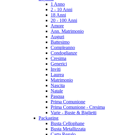
1 Anno
2 - 10 Anni
18 Anni
20 - 100 Anni
Amore
Ann. Matrimonio
Auguri
Battesimo
Compleanno
Condoglianze
Cresima
Generici
Inviti
Laurea
Matrimonio
Nascita
Natale
Pasqua
Prima Comunione
Prima Comunione - Cresima
Varie - Buste & Biglietti
Packaging
Busta Cellophane
Busta Metallizzata
Carta Regalo