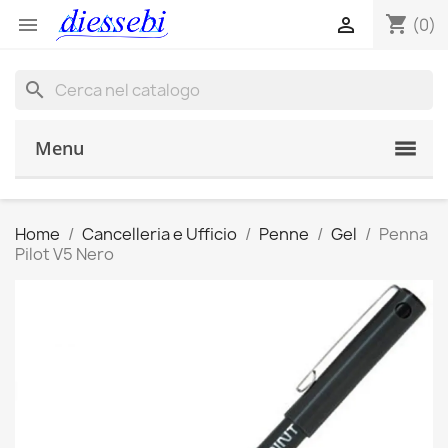
shopping_cart


(0)
search
Menu
Home
Cancelleria e Ufficio
Penne
Gel
Penna
Pilot V5 Nero