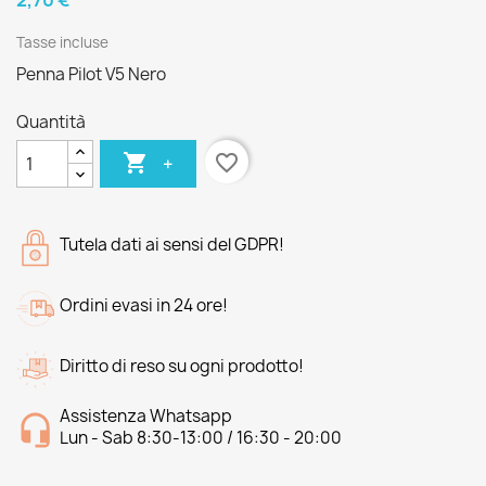
2,70 €
Tasse incluse
Penna Pilot V5 Nero
Quantità

favorite_border
+
Tutela dati ai sensi del GDPR!
Ordini evasi in 24 ore!
Diritto di reso su ogni prodotto!
Assistenza Whatsapp
Lun - Sab 8:30-13:00 / 16:30 - 20:00