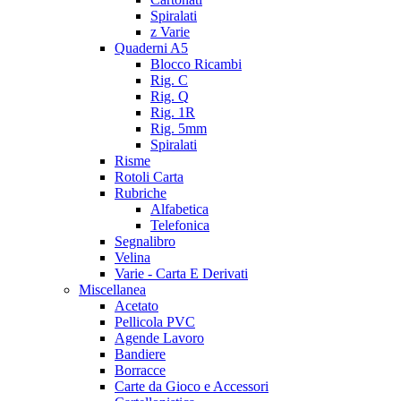
Spiralati
z Varie
Quaderni A5
Blocco Ricambi
Rig. C
Rig. Q
Rig. 1R
Rig. 5mm
Spiralati
Risme
Rotoli Carta
Rubriche
Alfabetica
Telefonica
Segnalibro
Velina
Varie - Carta E Derivati
Miscellanea
Acetato
Pellicola PVC
Agende Lavoro
Bandiere
Borracce
Carte da Gioco e Accessori