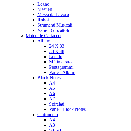
Legno
Mestieri
Mezzi da Lavoro
Robot
Strumenti Musicali
Varie - Giocattoli
Materiale Cartaceo
Album
24 X 33
33 X 48
Lucido
Millimetrato
Pentagrammi
Varie - Album
Block Notes
A4
A5
A6
A7
Spiralati
Varie - Block Notes
Cartoncino
A4
A3
50x70