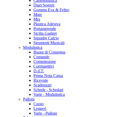
Cartellonistica
Diari Segreti
Gomma Eva & Feltro
Mare
Mix
Plastica Adesiva
Portamerende
Sicilia Gadget
Squadre Calcio
Strumenti Musicali
Modulistica
Buoni di Consegna
Comande
Commissione
Corrispettivi
D.d.T.
Prima Nota Cassa
Ricevute
Scadenzari
Schede - Schedari
Varie - Modulistica
Palloni
Cuoio
Leggeri
Varie - Palloni