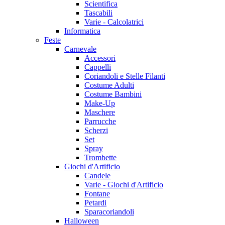
Scientifica
Tascabili
Varie - Calcolatrici
Informatica
Feste
Carnevale
Accessori
Cappelli
Coriandoli e Stelle Filanti
Costume Adulti
Costume Bambini
Make-Up
Maschere
Parrucche
Scherzi
Set
Spray
Trombette
Giochi d'Artificio
Candele
Varie - Giochi d'Artificio
Fontane
Petardi
Sparacoriandoli
Halloween