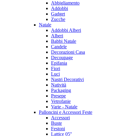
Abbigliamento
Addobbi
Gadget
Zucche
Natale
Addobbi Alberi
Alberi
Babbi Natale
Candele
Decorazioni Casa
Decoupage
Epifania
Fiori
Luci
Nastri Decorativi
Natività
Packaging
Presepe
Vetrofanie
Varie - Natale
Palloncini e Accessori Feste
Accessori
Buste
Festoni
Lattice 05''