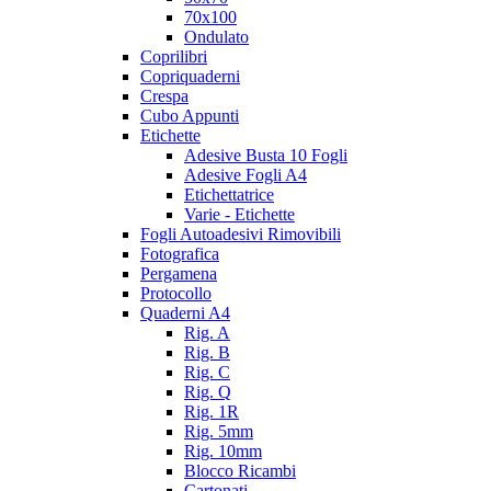
70x100
Ondulato
Coprilibri
Copriquaderni
Crespa
Cubo Appunti
Etichette
Adesive Busta 10 Fogli
Adesive Fogli A4
Etichettatrice
Varie - Etichette
Fogli Autoadesivi Rimovibili
Fotografica
Pergamena
Protocollo
Quaderni A4
Rig. A
Rig. B
Rig. C
Rig. Q
Rig. 1R
Rig. 5mm
Rig. 10mm
Blocco Ricambi
Cartonati