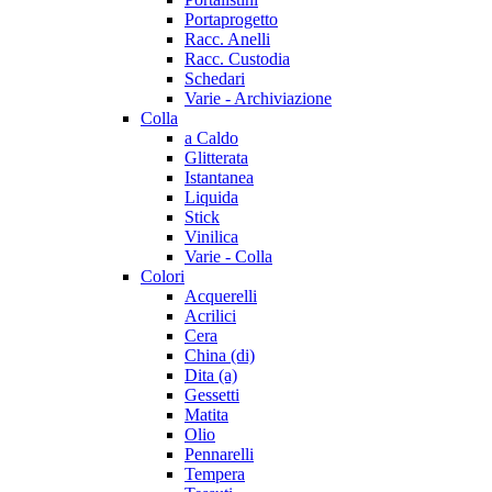
Portaprogetto
Racc. Anelli
Racc. Custodia
Schedari
Varie - Archiviazione
Colla
a Caldo
Glitterata
Istantanea
Liquida
Stick
Vinilica
Varie - Colla
Colori
Acquerelli
Acrilici
Cera
China (di)
Dita (a)
Gessetti
Matita
Olio
Pennarelli
Tempera