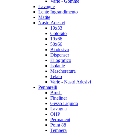
Varie - Gomme
Lavagne
Lente Ingrandimento
Matite
Nastri Adesivi
19x33
Colorato
19x66
50x66
Biadesivo
Dispenser
Eliografico
Isolante
Mascheratura
Telato
Varie - Nastri Adesivi
Pennarelli
Brush
Fineliner
Gesso Liquido
Lavagna
OHP
Permanent
Point 88
Tempera