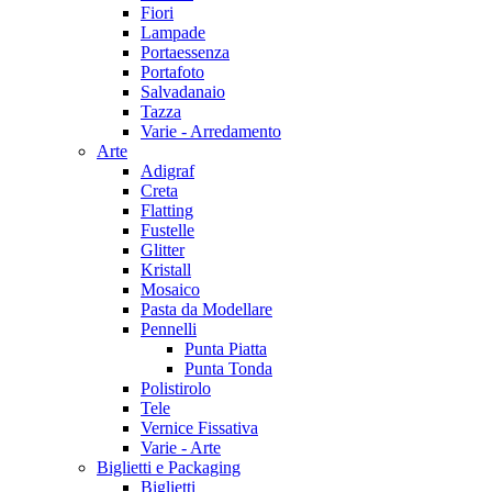
Fiori
Lampade
Portaessenza
Portafoto
Salvadanaio
Tazza
Varie - Arredamento
Arte
Adigraf
Creta
Flatting
Fustelle
Glitter
Kristall
Mosaico
Pasta da Modellare
Pennelli
Punta Piatta
Punta Tonda
Polistirolo
Tele
Vernice Fissativa
Varie - Arte
Biglietti e Packaging
Biglietti