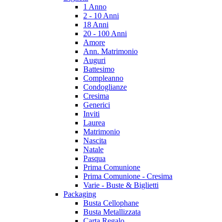
1 Anno
2 - 10 Anni
18 Anni
20 - 100 Anni
Amore
Ann. Matrimonio
Auguri
Battesimo
Compleanno
Condoglianze
Cresima
Generici
Inviti
Laurea
Matrimonio
Nascita
Natale
Pasqua
Prima Comunione
Prima Comunione - Cresima
Varie - Buste & Biglietti
Packaging
Busta Cellophane
Busta Metallizzata
Carta Regalo