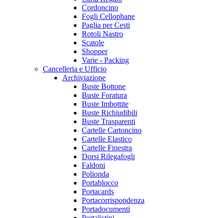
Cordoncino
Fogli Cellophane
Paglia per Cesti
Rotoli Nastro
Scatole
Shopper
Varie - Packing
Cancelleria e Ufficio
Archiviazione
Buste Bottone
Buste Foratura
Buste Imbottite
Buste Richiudibili
Buste Trasparenti
Cartelle Cartoncino
Cartelle Elastico
Cartelle Finestra
Dorsi Rilegafogli
Faldoni
Polionda
Portablocco
Portacards
Portacorrispondenza
Portadocumenti
Portalistini