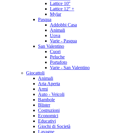
Lattice 10''
Lattice 12'' +
Mylar
Pasqua
Addobbi Casa
Animali
Uova
Varie - Pasqua
San Valentino
Cuori
Peluche
Portafoto
Varie - San Valentino
Giocattoli
Animali
Aria Aperta
Armi
Auto - Veicoli
Bambole
Blister
Costruzioni
Economici
Educativi
Giochi di Società
Lavagne