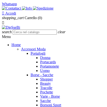
Whatsapp

Accedi
shopping_cart
Carrello
(0)

search
clear
Menu
Home
Accessori Moda
Portafogli
Donna
Portacards
Portamonete
Uomo
Borse - Sacche
Shopper
Beauty
Tracolle
Pochette
Varie - Borse
Sacche
Borsoni Sport