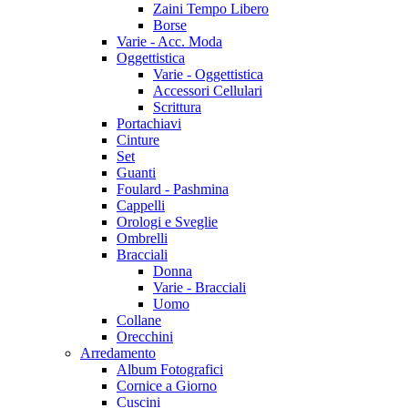
Zaini Tempo Libero
Borse
Varie - Acc. Moda
Oggettistica
Varie - Oggettistica
Accessori Cellulari
Scrittura
Portachiavi
Cinture
Set
Guanti
Foulard - Pashmina
Cappelli
Orologi e Sveglie
Ombrelli
Bracciali
Donna
Varie - Bracciali
Uomo
Collane
Orecchini
Arredamento
Album Fotografici
Cornice a Giorno
Cuscini