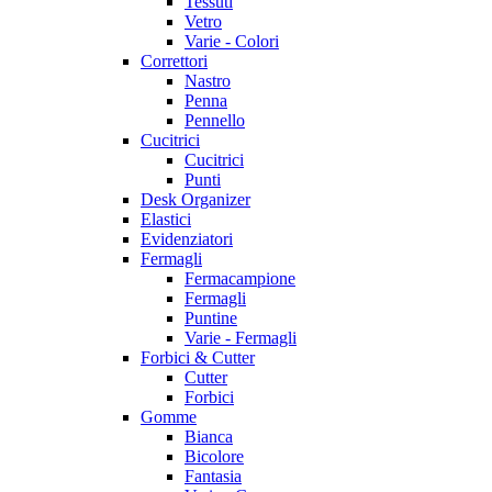
Tessuti
Vetro
Varie - Colori
Correttori
Nastro
Penna
Pennello
Cucitrici
Cucitrici
Punti
Desk Organizer
Elastici
Evidenziatori
Fermagli
Fermacampione
Fermagli
Puntine
Varie - Fermagli
Forbici & Cutter
Cutter
Forbici
Gomme
Bianca
Bicolore
Fantasia