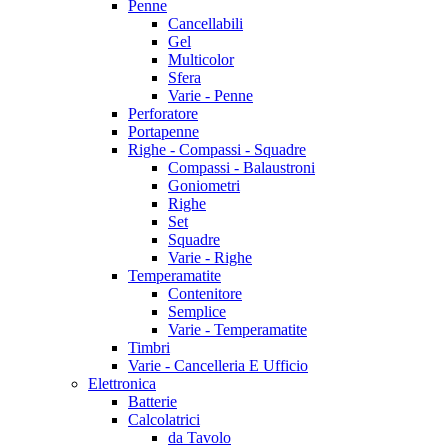
Penne
Cancellabili
Gel
Multicolor
Sfera
Varie - Penne
Perforatore
Portapenne
Righe - Compassi - Squadre
Compassi - Balaustroni
Goniometri
Righe
Set
Squadre
Varie - Righe
Temperamatite
Contenitore
Semplice
Varie - Temperamatite
Timbri
Varie - Cancelleria E Ufficio
Elettronica
Batterie
Calcolatrici
da Tavolo