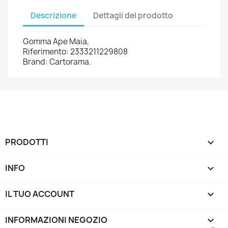
Descrizione
Dettagli del prodotto
Gomma Ape Maia,
Riferimento: 2333211229808
Brand: Cartorama.
PRODOTTI

INFO

IL TUO ACCOUNT

INFORMAZIONI NEGOZIO
keyboard_arrow_down