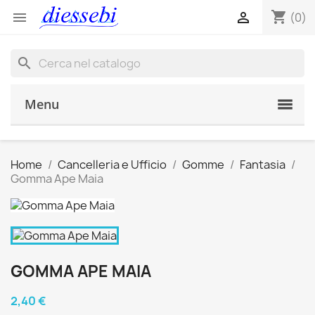
shopping_cart


(0)
search
Menu
Home
Cancelleria e Ufficio
Gomme
Fantasia
Gomma Ape Maia
GOMMA APE MAIA
2,40 €