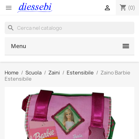
shopping_cart


(0)
search
Menu
Home
Scuola
Zaini
Estensibile
Zaino Barbie
Estensibile