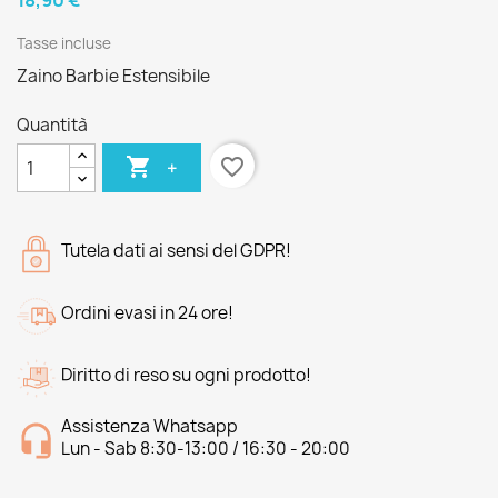
18,90 €
Tasse incluse
Zaino Barbie Estensibile
Quantità

favorite_border
+
Tutela dati ai sensi del GDPR!
Ordini evasi in 24 ore!
Diritto di reso su ogni prodotto!
Assistenza Whatsapp
Lun - Sab 8:30-13:00 / 16:30 - 20:00