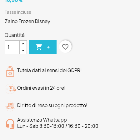
18,90 €
Tasse incluse
Zaino Frozen Disney
Quantità

favorite_border
+
Tutela dati ai sensi del GDPR!
Ordini evasi in 24 ore!
Diritto di reso su ogni prodotto!
Assistenza Whatsapp
Lun - Sab 8:30-13:00 / 16:30 - 20:00