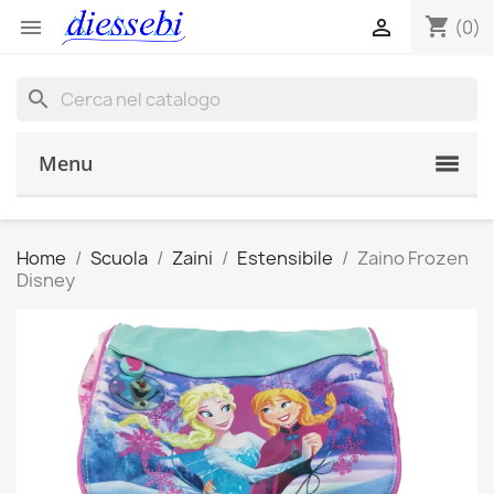
shopping_cart


(0)
search
Menu
Home
Scuola
Zaini
Estensibile
Zaino Frozen
Disney