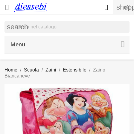
shopp


(0)
search
Menu
Home
Scuola
Zaini
Estensibile
Zaino
Biancaneve