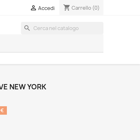
shopping_cart

Carrello
(0)
Accedi
search
OVE NEW YORK
 €