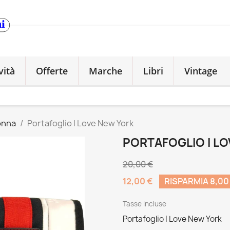
vità
Offerte
Marche
Libri
Vintage
onna
Portafoglio I Love New York
PORTAFOGLIO I L
20,00 €
12,00 €
RISPARMIA 8,00
Tasse incluse
Portafoglio I Love New York