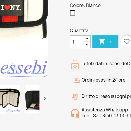
Colore: Bianco
Bianco
Quantità

favorite_border
+
Tutela dati ai sensi del
Ordini evasi in 24 ore!
Diritto di reso su ogni 

Assistenza Whatsapp
Lun - Sab 8:30-13:00 / 