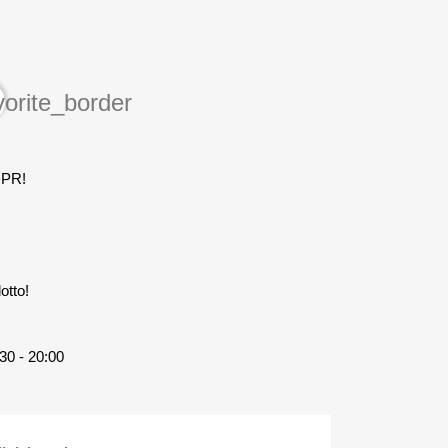
vorite_border
DPR!
otto!
30 - 20:00