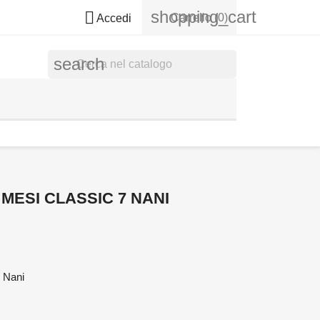
shopping_cart

Carrello
(0)
Accedi
search
 MESI CLASSIC 7 NANI
7 Nani