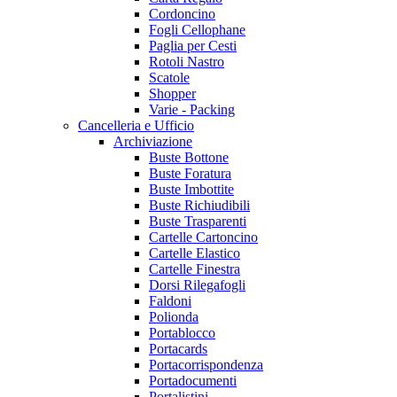
Cordoncino
Fogli Cellophane
Paglia per Cesti
Rotoli Nastro
Scatole
Shopper
Varie - Packing
Cancelleria e Ufficio
Archiviazione
Buste Bottone
Buste Foratura
Buste Imbottite
Buste Richiudibili
Buste Trasparenti
Cartelle Cartoncino
Cartelle Elastico
Cartelle Finestra
Dorsi Rilegafogli
Faldoni
Polionda
Portablocco
Portacards
Portacorrispondenza
Portadocumenti
Portalistini