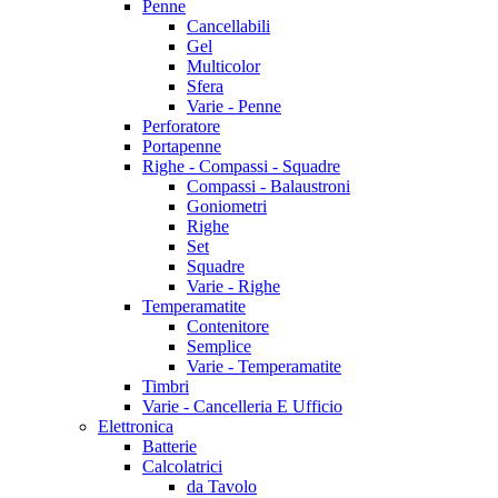
Penne
Cancellabili
Gel
Multicolor
Sfera
Varie - Penne
Perforatore
Portapenne
Righe - Compassi - Squadre
Compassi - Balaustroni
Goniometri
Righe
Set
Squadre
Varie - Righe
Temperamatite
Contenitore
Semplice
Varie - Temperamatite
Timbri
Varie - Cancelleria E Ufficio
Elettronica
Batterie
Calcolatrici
da Tavolo