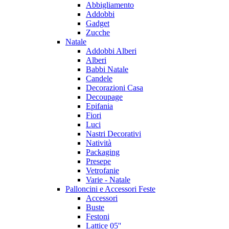
Abbigliamento
Addobbi
Gadget
Zucche
Natale
Addobbi Alberi
Alberi
Babbi Natale
Candele
Decorazioni Casa
Decoupage
Epifania
Fiori
Luci
Nastri Decorativi
Natività
Packaging
Presepe
Vetrofanie
Varie - Natale
Palloncini e Accessori Feste
Accessori
Buste
Festoni
Lattice 05''