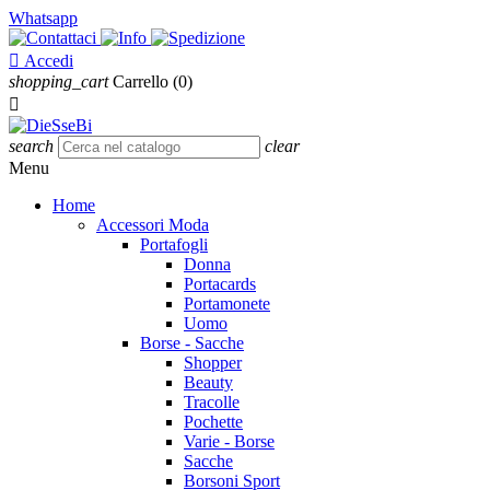
Whatsapp

Accedi
shopping_cart
Carrello
(0)

search
clear
Menu
Home
Accessori Moda
Portafogli
Donna
Portacards
Portamonete
Uomo
Borse - Sacche
Shopper
Beauty
Tracolle
Pochette
Varie - Borse
Sacche
Borsoni Sport