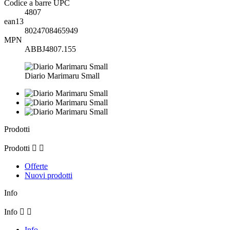
Codice a barre UPC
4807
ean13
8024708465949
MPN
ABBJ4807.155
Diario Marimaru Small
Prodotti
Prodotti


Offerte
Nuovi prodotti
Info
Info


Info