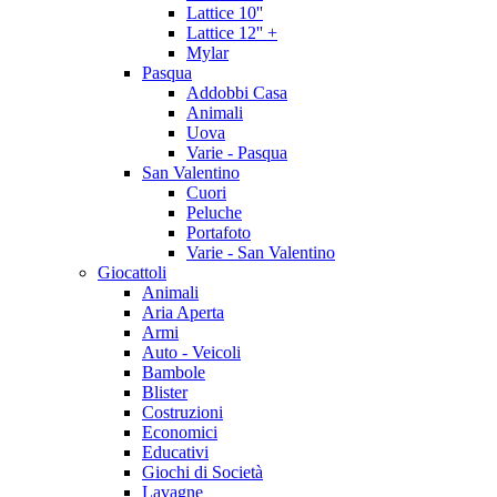
Lattice 10''
Lattice 12'' +
Mylar
Pasqua
Addobbi Casa
Animali
Uova
Varie - Pasqua
San Valentino
Cuori
Peluche
Portafoto
Varie - San Valentino
Giocattoli
Animali
Aria Aperta
Armi
Auto - Veicoli
Bambole
Blister
Costruzioni
Economici
Educativi
Giochi di Società
Lavagne