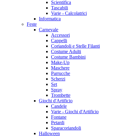
Scientifica
Tascabili
Varie - Calcolatrici
Informatica
Feste
Carnevale
Accessori
Cappelli
Coriandoli e Stelle Filanti
Costume Adulti
Costume Bambini
Make-Up
Maschere
Parrucche
Scherzi
Set
Spray
Trombette
Giochi d'Artificio
Candele
Varie - Giochi d'Artificio
Fontane
Petardi
Sparacoriandoli
Halloween