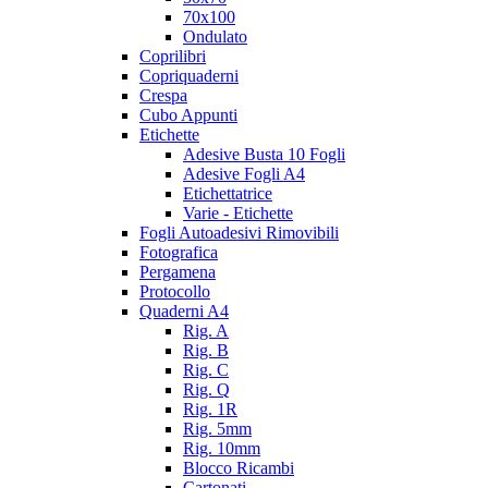
70x100
Ondulato
Coprilibri
Copriquaderni
Crespa
Cubo Appunti
Etichette
Adesive Busta 10 Fogli
Adesive Fogli A4
Etichettatrice
Varie - Etichette
Fogli Autoadesivi Rimovibili
Fotografica
Pergamena
Protocollo
Quaderni A4
Rig. A
Rig. B
Rig. C
Rig. Q
Rig. 1R
Rig. 5mm
Rig. 10mm
Blocco Ricambi
Cartonati