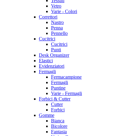
Tessuti
Vetro
Varie - Colori
Correttori
Nastro
Penna
Pennello
Cucitrici
Cucitrici
Punti
Desk Organizer
Elastici
Evidenziatori
Fermagli
Fermacampione
Fermagli
Puntine
Varie - Fermagli
Forbici & Cutter
Cutter
Forbici
Gomme
Bianca
Bicolore
Fantasia