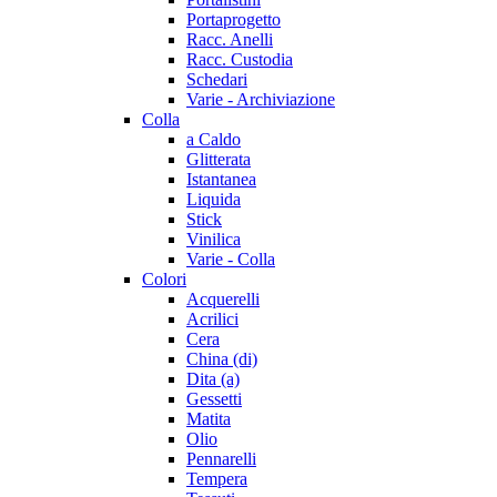
Portaprogetto
Racc. Anelli
Racc. Custodia
Schedari
Varie - Archiviazione
Colla
a Caldo
Glitterata
Istantanea
Liquida
Stick
Vinilica
Varie - Colla
Colori
Acquerelli
Acrilici
Cera
China (di)
Dita (a)
Gessetti
Matita
Olio
Pennarelli
Tempera