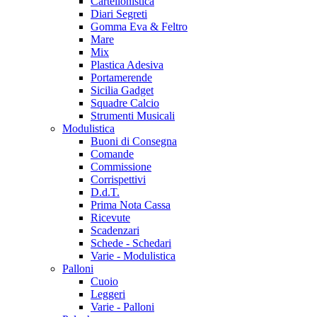
Cartellonistica
Diari Segreti
Gomma Eva & Feltro
Mare
Mix
Plastica Adesiva
Portamerende
Sicilia Gadget
Squadre Calcio
Strumenti Musicali
Modulistica
Buoni di Consegna
Comande
Commissione
Corrispettivi
D.d.T.
Prima Nota Cassa
Ricevute
Scadenzari
Schede - Schedari
Varie - Modulistica
Palloni
Cuoio
Leggeri
Varie - Palloni