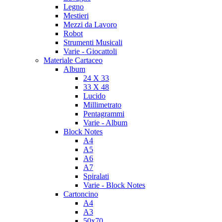
Legno
Mestieri
Mezzi da Lavoro
Robot
Strumenti Musicali
Varie - Giocattoli
Materiale Cartaceo
Album
24 X 33
33 X 48
Lucido
Millimetrato
Pentagrammi
Varie - Album
Block Notes
A4
A5
A6
A7
Spiralati
Varie - Block Notes
Cartoncino
A4
A3
50x70