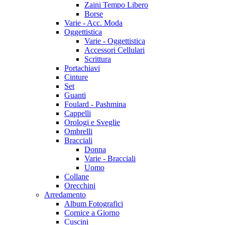
Zaini Tempo Libero
Borse
Varie - Acc. Moda
Oggettistica
Varie - Oggettistica
Accessori Cellulari
Scrittura
Portachiavi
Cinture
Set
Guanti
Foulard - Pashmina
Cappelli
Orologi e Sveglie
Ombrelli
Bracciali
Donna
Varie - Bracciali
Uomo
Collane
Orecchini
Arredamento
Album Fotografici
Cornice a Giorno
Cuscini