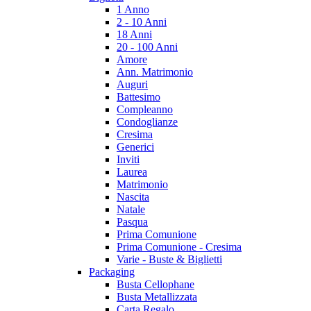
1 Anno
2 - 10 Anni
18 Anni
20 - 100 Anni
Amore
Ann. Matrimonio
Auguri
Battesimo
Compleanno
Condoglianze
Cresima
Generici
Inviti
Laurea
Matrimonio
Nascita
Natale
Pasqua
Prima Comunione
Prima Comunione - Cresima
Varie - Buste & Biglietti
Packaging
Busta Cellophane
Busta Metallizzata
Carta Regalo