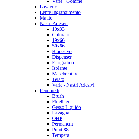
Varie - Gomme
Lavagne
Lente Ingrandimento
Matite
Nastri Adesivi
19x33
Colorato
19x66
50x66
Biadesivo
Dispenser
Eliografico
Isolante
Mascheratura
Telato
Varie - Nastri Adesivi
Pennarelli
Brush
Fineliner
Gesso Liquido
Lavagna
OHP
Permanent
Point 88
Tempera