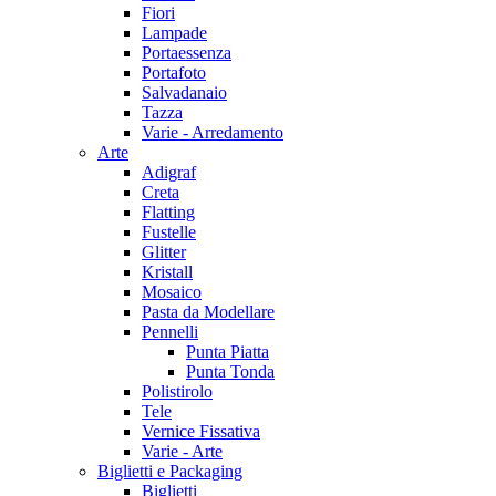
Fiori
Lampade
Portaessenza
Portafoto
Salvadanaio
Tazza
Varie - Arredamento
Arte
Adigraf
Creta
Flatting
Fustelle
Glitter
Kristall
Mosaico
Pasta da Modellare
Pennelli
Punta Piatta
Punta Tonda
Polistirolo
Tele
Vernice Fissativa
Varie - Arte
Biglietti e Packaging
Biglietti