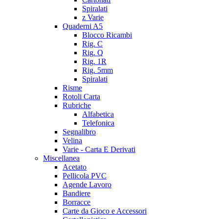
Spiralati
z Varie
Quaderni A5
Blocco Ricambi
Rig. C
Rig. Q
Rig. 1R
Rig. 5mm
Spiralati
Risme
Rotoli Carta
Rubriche
Alfabetica
Telefonica
Segnalibro
Velina
Varie - Carta E Derivati
Miscellanea
Acetato
Pellicola PVC
Agende Lavoro
Bandiere
Borracce
Carte da Gioco e Accessori