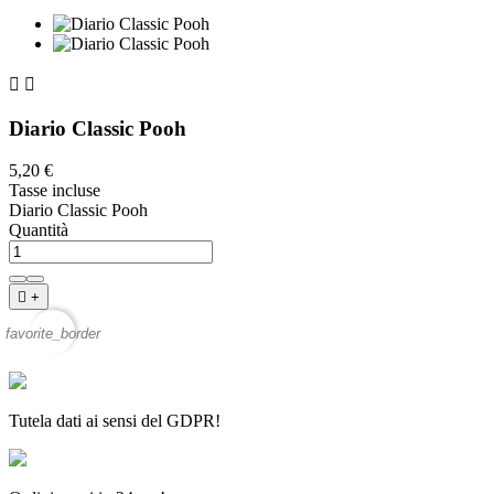


Diario Classic Pooh
5,20 €
Tasse incluse
Diario Classic Pooh
Quantità

+
favorite_border
Tutela dati ai sensi del GDPR!