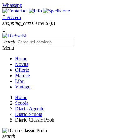
Whatsapp

Accedi
shopping_cart
Carrello
(0)

search
Menu
Home
Novità
Offerte
Marche
Libri
Vintage
Home
Scuola
Diari - Agende
Diario Scuola
Diario Classic Pooh
search