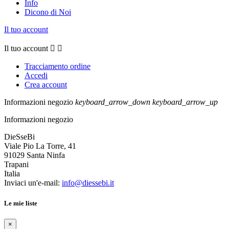
Info
Dicono di Noi
Il tuo account
Il tuo account


Tracciamento ordine
Accedi
Crea account
Informazioni negozio
keyboard_arrow_down
keyboard_arrow_up
Informazioni negozio
DieSseBi
Viale Pio La Torre, 41
91029 Santa Ninfa
Trapani
Italia
Inviaci un'e-mail:
info@diessebi.it
Le mie liste
×