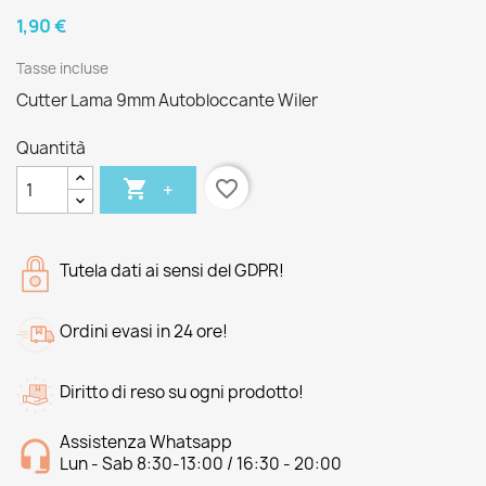
1,90 €
Tasse incluse
Cutter Lama 9mm Autobloccante Wiler
Quantità

favorite_border
+
Tutela dati ai sensi del GDPR!
Ordini evasi in 24 ore!
Diritto di reso su ogni prodotto!
Assistenza Whatsapp
Lun - Sab 8:30-13:00 / 16:30 - 20:00