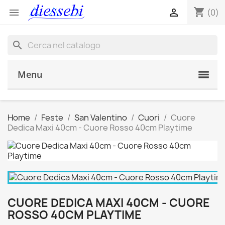
shopping_cart


(0)
search
Menu
Home
Feste
San Valentino
Cuori
Cuore
Dedica Maxi 40cm - Cuore Rosso 40cm Playtime
CUORE DEDICA MAXI 40CM - CUORE
ROSSO 40CM PLAYTIME