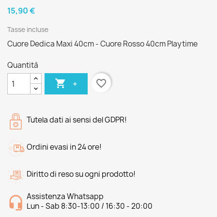
15,90 €
Tasse incluse
Cuore Dedica Maxi 40cm - Cuore Rosso 40cm Playtime
Quantità

favorite_border
+
Tutela dati ai sensi del GDPR!
Ordini evasi in 24 ore!
Diritto di reso su ogni prodotto!
Assistenza Whatsapp
Lun - Sab 8:30-13:00 / 16:30 - 20:00