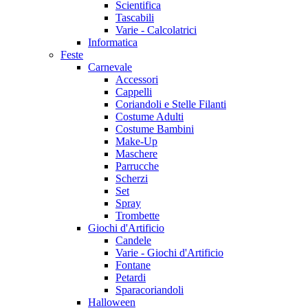
Scientifica
Tascabili
Varie - Calcolatrici
Informatica
Feste
Carnevale
Accessori
Cappelli
Coriandoli e Stelle Filanti
Costume Adulti
Costume Bambini
Make-Up
Maschere
Parrucche
Scherzi
Set
Spray
Trombette
Giochi d'Artificio
Candele
Varie - Giochi d'Artificio
Fontane
Petardi
Sparacoriandoli
Halloween