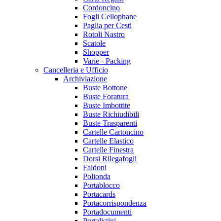
Cordoncino
Fogli Cellophane
Paglia per Cesti
Rotoli Nastro
Scatole
Shopper
Varie - Packing
Cancelleria e Ufficio
Archiviazione
Buste Bottone
Buste Foratura
Buste Imbottite
Buste Richiudibili
Buste Trasparenti
Cartelle Cartoncino
Cartelle Elastico
Cartelle Finestra
Dorsi Rilegafogli
Faldoni
Polionda
Portablocco
Portacards
Portacorrispondenza
Portadocumenti
Portalistini