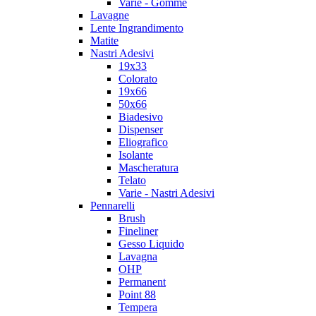
Varie - Gomme
Lavagne
Lente Ingrandimento
Matite
Nastri Adesivi
19x33
Colorato
19x66
50x66
Biadesivo
Dispenser
Eliografico
Isolante
Mascheratura
Telato
Varie - Nastri Adesivi
Pennarelli
Brush
Fineliner
Gesso Liquido
Lavagna
OHP
Permanent
Point 88
Tempera