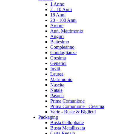
1 Anno
2 - 10 Anni
18 Anni
20 - 100 Anni
Amore
Ann. Matrimonio
Auguri
Battesimo
Compleanno
Condoglianze
Cresima
Generici
Inviti
Laurea
Matrimonio
Nascita
Natale
Pasqua
Prima Comunione
Prima Comunione - Cresima
Varie - Buste & Biglietti
Packaging
Busta Cellophane
Busta Metallizzata
Carta Regalo