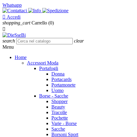
Whatsapp

Accedi
shopping_cart
Carrello
(0)

search
clear
Menu
Home
Accessori Moda
Portafogli
Donna
Portacards
Portamonete
Uomo
Borse - Sacche
Shopper
Beauty
Tracolle
Pochette
Varie - Borse
Sacche
Borsoni Sport