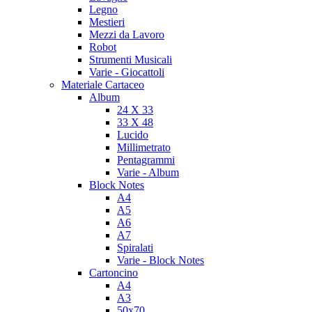
Legno
Mestieri
Mezzi da Lavoro
Robot
Strumenti Musicali
Varie - Giocattoli
Materiale Cartaceo
Album
24 X 33
33 X 48
Lucido
Millimetrato
Pentagrammi
Varie - Album
Block Notes
A4
A5
A6
A7
Spiralati
Varie - Block Notes
Cartoncino
A4
A3
50x70