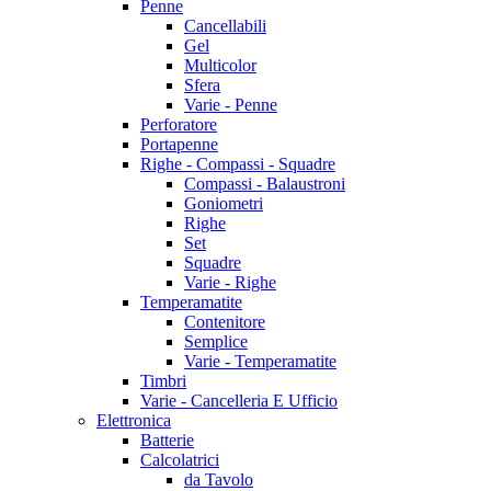
Penne
Cancellabili
Gel
Multicolor
Sfera
Varie - Penne
Perforatore
Portapenne
Righe - Compassi - Squadre
Compassi - Balaustroni
Goniometri
Righe
Set
Squadre
Varie - Righe
Temperamatite
Contenitore
Semplice
Varie - Temperamatite
Timbri
Varie - Cancelleria E Ufficio
Elettronica
Batterie
Calcolatrici
da Tavolo