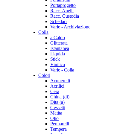
Portaprogetto
Racc. Anelli
Racc. Custodia
Schedari
Varie - Archiviazione
Colla
a Caldo
Glitterata
Istantanea
Liquida
Stick
Vinilica
Varie - Colla
Colori
Acquerelli
Acrilici
Cera
China (di)
Dita (a)
Gessetti
Matita
Olio
Pennarelli
Tempera