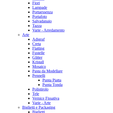
Fiori
Lampade
Portaessenza
Portafoto
Salvadanaio
Tazza
Varie - Arredamento
Arte
Adigraf
Creta
Flatting
Fustelle
Glitter
Kristall
Mosaico
Pasta da Modellare
Pennelli
Punta Piatta
Punta Tonda
Polistirolo
Tele
Vernice Fissativa
Varie - Arte
Biglietti e Packaging
Biglietti