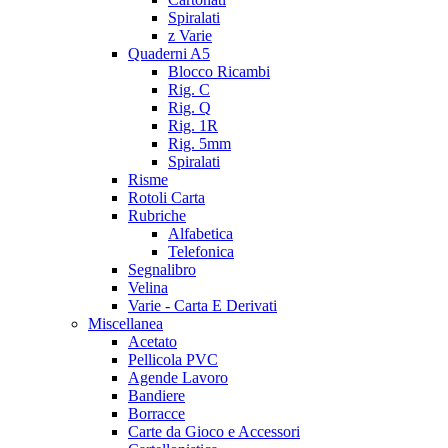
Spiralati
z Varie
Quaderni A5
Blocco Ricambi
Rig. C
Rig. Q
Rig. 1R
Rig. 5mm
Spiralati
Risme
Rotoli Carta
Rubriche
Alfabetica
Telefonica
Segnalibro
Velina
Varie - Carta E Derivati
Miscellanea
Acetato
Pellicola PVC
Agende Lavoro
Bandiere
Borracce
Carte da Gioco e Accessori