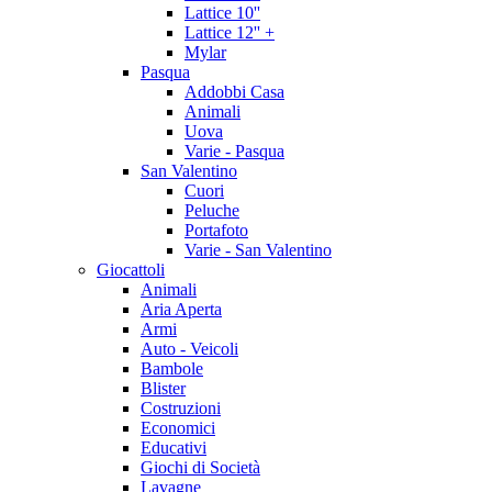
Lattice 10''
Lattice 12'' +
Mylar
Pasqua
Addobbi Casa
Animali
Uova
Varie - Pasqua
San Valentino
Cuori
Peluche
Portafoto
Varie - San Valentino
Giocattoli
Animali
Aria Aperta
Armi
Auto - Veicoli
Bambole
Blister
Costruzioni
Economici
Educativi
Giochi di Società
Lavagne