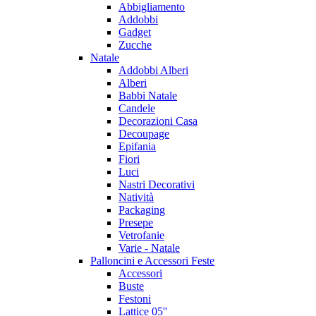
Abbigliamento
Addobbi
Gadget
Zucche
Natale
Addobbi Alberi
Alberi
Babbi Natale
Candele
Decorazioni Casa
Decoupage
Epifania
Fiori
Luci
Nastri Decorativi
Natività
Packaging
Presepe
Vetrofanie
Varie - Natale
Palloncini e Accessori Feste
Accessori
Buste
Festoni
Lattice 05''