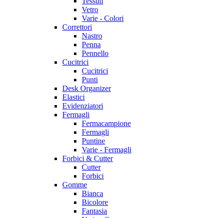
Tessuti
Vetro
Varie - Colori
Correttori
Nastro
Penna
Pennello
Cucitrici
Cucitrici
Punti
Desk Organizer
Elastici
Evidenziatori
Fermagli
Fermacampione
Fermagli
Puntine
Varie - Fermagli
Forbici & Cutter
Cutter
Forbici
Gomme
Bianca
Bicolore
Fantasia