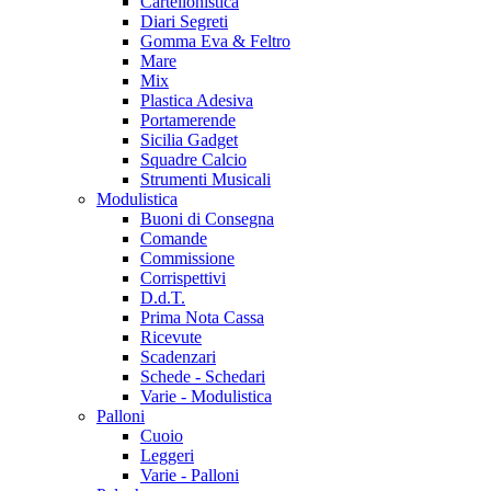
Cartellonistica
Diari Segreti
Gomma Eva & Feltro
Mare
Mix
Plastica Adesiva
Portamerende
Sicilia Gadget
Squadre Calcio
Strumenti Musicali
Modulistica
Buoni di Consegna
Comande
Commissione
Corrispettivi
D.d.T.
Prima Nota Cassa
Ricevute
Scadenzari
Schede - Schedari
Varie - Modulistica
Palloni
Cuoio
Leggeri
Varie - Palloni