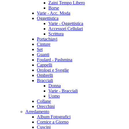
Zaini Tempo Libero
Borse
Varie - Acc. Moda
Oggettistica
Varie - Oggettistica
Accessori Cellulari
Scrittura
Portachiavi
Cinture
Set
Guanti
Foulard - Pashmina
Cappelli
Orologi e Sveglie
Ombrelli
Bracciali
Donna
Varie - Bracciali
Uomo
Collane
Orecchini
Arredamento
Album Fotografici
Cornice a Giorno
Cuscini