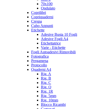
70x100
Ondulato
Coprilibri
Copriquaderni
Crespa
Cubo Appunti
Etichette
Adesive Busta 10 Fogli
Adesive Fogli A4
Etichettatrice
Varie - Etichette
Fogli Autoadesivi Rimovibili
Fotografica
Pergamena
Protocollo
Quaderni A4
Rig. A
Rig. B
Rig. C
Rig. Q
Rig. 1R
Rig. 5mm
Rig. 10mm
Blocco Ricambi
Cartonati