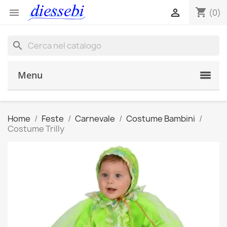
shopping_cart


(0)
search
Menu
Home
Feste
Carnevale
Costume Bambini
Costume Trilly