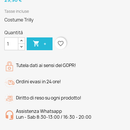
29,90 €
Tasse incluse
Costume Trilly
Quantità

favorite_border
+
Tutela dati ai sensi del GDPR!
Ordini evasi in 24 ore!
Diritto di reso su ogni prodotto!
Assistenza Whatsapp
Lun - Sab 8:30-13:00 / 16:30 - 20:00