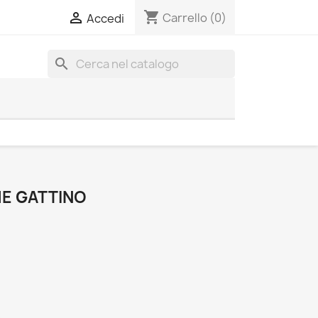
shopping_cart

Carrello
(0)
Accedi
search
E GATTINO