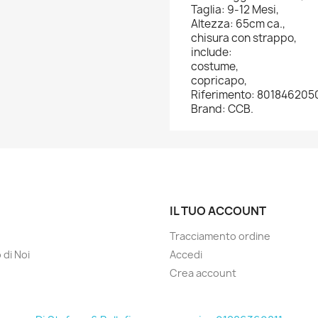
Taglia: 9-12 Mesi,
Altezza: 65cm ca.,
chisura con strappo,
include:
costume,
copricapo,
Riferimento: 80184620
Brand: CCB.
IL TUO ACCOUNT
Tracciamento ordine
 di Noi
Accedi
Crea account