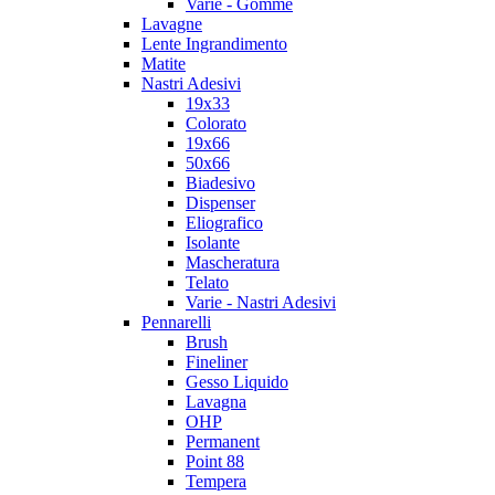
Varie - Gomme
Lavagne
Lente Ingrandimento
Matite
Nastri Adesivi
19x33
Colorato
19x66
50x66
Biadesivo
Dispenser
Eliografico
Isolante
Mascheratura
Telato
Varie - Nastri Adesivi
Pennarelli
Brush
Fineliner
Gesso Liquido
Lavagna
OHP
Permanent
Point 88
Tempera