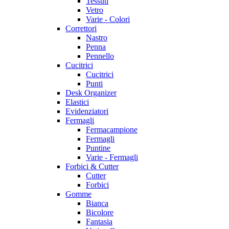
Tessuti
Vetro
Varie - Colori
Correttori
Nastro
Penna
Pennello
Cucitrici
Cucitrici
Punti
Desk Organizer
Elastici
Evidenziatori
Fermagli
Fermacampione
Fermagli
Puntine
Varie - Fermagli
Forbici & Cutter
Cutter
Forbici
Gomme
Bianca
Bicolore
Fantasia