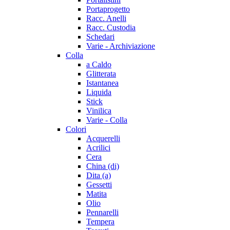
Portaprogetto
Racc. Anelli
Racc. Custodia
Schedari
Varie - Archiviazione
Colla
a Caldo
Glitterata
Istantanea
Liquida
Stick
Vinilica
Varie - Colla
Colori
Acquerelli
Acrilici
Cera
China (di)
Dita (a)
Gessetti
Matita
Olio
Pennarelli
Tempera