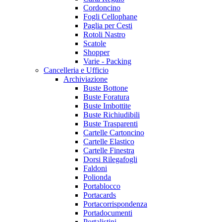
Cordoncino
Fogli Cellophane
Paglia per Cesti
Rotoli Nastro
Scatole
Shopper
Varie - Packing
Cancelleria e Ufficio
Archiviazione
Buste Bottone
Buste Foratura
Buste Imbottite
Buste Richiudibili
Buste Trasparenti
Cartelle Cartoncino
Cartelle Elastico
Cartelle Finestra
Dorsi Rilegafogli
Faldoni
Polionda
Portablocco
Portacards
Portacorrispondenza
Portadocumenti
Portalistini