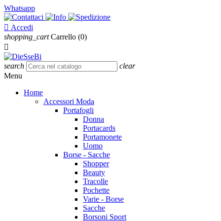
Whatsapp

Accedi
shopping_cart
Carrello
(0)

search
clear
Menu
Home
Accessori Moda
Portafogli
Donna
Portacards
Portamonete
Uomo
Borse - Sacche
Shopper
Beauty
Tracolle
Pochette
Varie - Borse
Sacche
Borsoni Sport