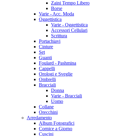
Zaini Tempo Libero
Borse
Varie - Acc. Moda
Oggettistica
Varie - Oggettistica
Accessori Cellulari
Scrittura
Portachiavi
Cinture
Set
Guanti
Foulard - Pashmina
Cappelli
Orologi e Sveglie
Ombrelli
Bracciali
Donna
Varie - Bracciali
Uomo
Collane
Orecchini
Arredamento
Album Fotografici
Cornice a Giorno
Cuscini