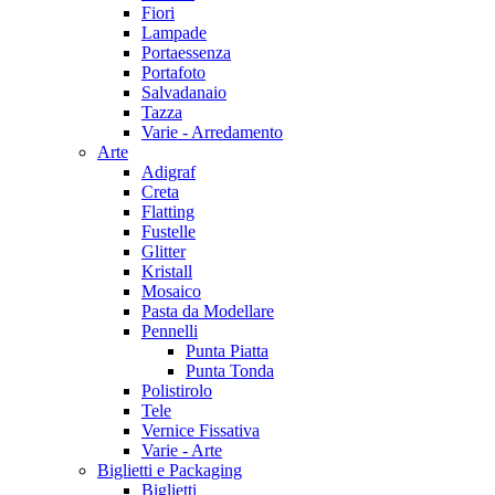
Fiori
Lampade
Portaessenza
Portafoto
Salvadanaio
Tazza
Varie - Arredamento
Arte
Adigraf
Creta
Flatting
Fustelle
Glitter
Kristall
Mosaico
Pasta da Modellare
Pennelli
Punta Piatta
Punta Tonda
Polistirolo
Tele
Vernice Fissativa
Varie - Arte
Biglietti e Packaging
Biglietti