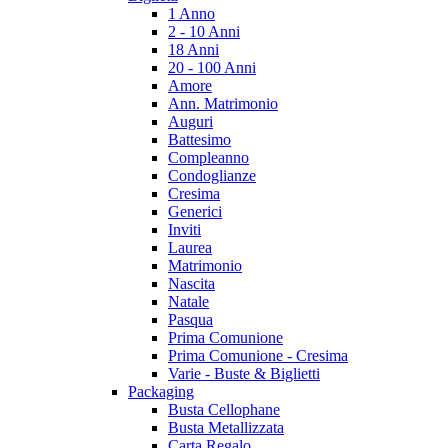
1 Anno
2 - 10 Anni
18 Anni
20 - 100 Anni
Amore
Ann. Matrimonio
Auguri
Battesimo
Compleanno
Condoglianze
Cresima
Generici
Inviti
Laurea
Matrimonio
Nascita
Natale
Pasqua
Prima Comunione
Prima Comunione - Cresima
Varie - Buste & Biglietti
Packaging
Busta Cellophane
Busta Metallizzata
Carta Regalo