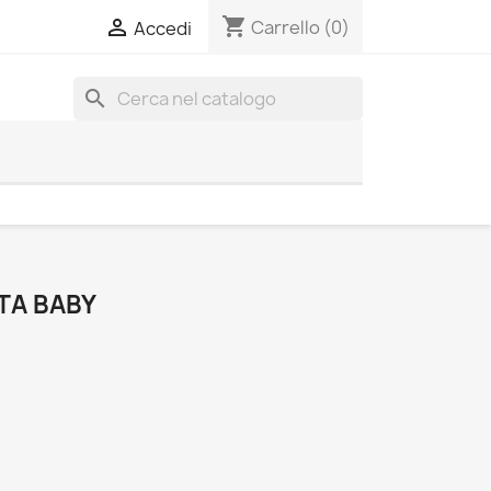
shopping_cart

Carrello
(0)
Accedi
search
TA BABY