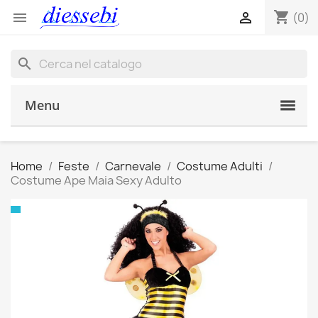
shopping_cart


(0)
search
Menu
Home
Feste
Carnevale
Costume Adulti
Costume Ape Maia Sexy Adulto