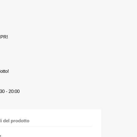
DPR!
otto!
30 - 20:00
li del prodotto
,