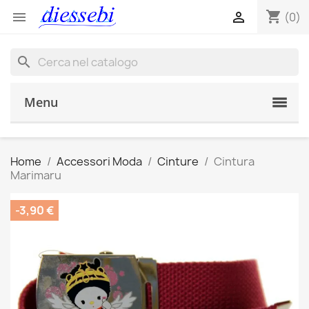
shopping_cart


(0)
search
Menu
Home
Accessori Moda
Cinture
Cintura
Marimaru
-3,90 €