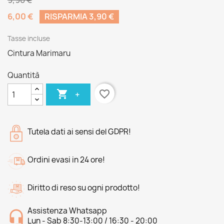
9,90 €
6,00 €
RISPARMIA 3,90 €
Tasse incluse
Cintura Marimaru
Quantità

favorite_border
+
Tutela dati ai sensi del GDPR!
Ordini evasi in 24 ore!
Diritto di reso su ogni prodotto!
Assistenza Whatsapp
Lun - Sab 8:30-13:00 / 16:30 - 20:00