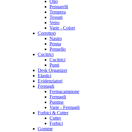
Olio
Pennarelli
Tempera
Tessuti
Vetro
Varie - Colori
Correttori
Nastro
Penna
Pennello
Cucitrici
Cucitrici
Punti
Desk Organizer
Elastici
Evidenziatori
Fermagli
Fermacampione
Fermagli
Puntine
Varie - Fermagli
Forbici & Cutter
Cutter
Forbici
Gomme