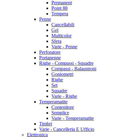
Permanent
Point 88
Tempera
Penne
Cancellabili
Gel
Multicolor
Sfera
Varie - Penne
Perforatore
Portapenne
Righe - Compassi - Squadre
Compassi - Balaustroni
Goniometri
Righe
Set
Squadre
Varie - Righe
Temperamatite
Contenitore
Semplice
Varie - Temperamatite
Timbri
Varie - Cancelleria E Ufficio
Elettronica