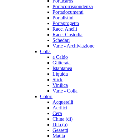
Portacards
Portacorrispondenza
Portadocumenti
Portalistini
Portaprogetto
Racc. Anelli
Racc. Custodia
Schedari
Varie - Archiviazione
Colla
a Caldo
Glitterata
Istantanea
Liquida
Stick
Vinilica
Varie - Colla
Colori
Acquerelli
Acrilici
Cera
China (di)
Dita (a)
Gessetti
Matita