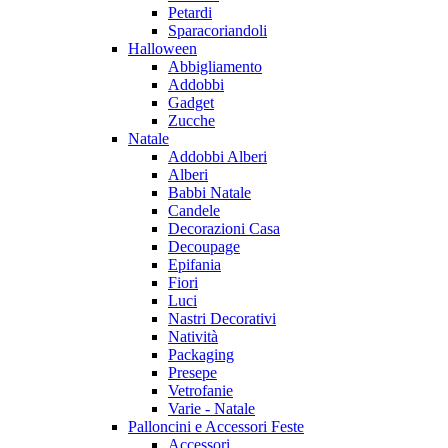
Petardi
Sparacoriandoli
Halloween
Abbigliamento
Addobbi
Gadget
Zucche
Natale
Addobbi Alberi
Alberi
Babbi Natale
Candele
Decorazioni Casa
Decoupage
Epifania
Fiori
Luci
Nastri Decorativi
Natività
Packaging
Presepe
Vetrofanie
Varie - Natale
Palloncini e Accessori Feste
Accessori