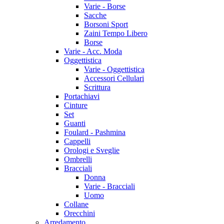
Varie - Borse
Sacche
Borsoni Sport
Zaini Tempo Libero
Borse
Varie - Acc. Moda
Oggettistica
Varie - Oggettistica
Accessori Cellulari
Scrittura
Portachiavi
Cinture
Set
Guanti
Foulard - Pashmina
Cappelli
Orologi e Sveglie
Ombrelli
Bracciali
Donna
Varie - Bracciali
Uomo
Collane
Orecchini
Arredamento