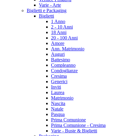
Varie - Arte
Biglietti e Packaging
Biglietti
1 Anno
2 - 10 Anni
18 Anni
20 - 100 Anni
Amore
Ann. Matrimonio
Auguri
Battesimo
Compleanno
Condoglianze
Cresima
Generici
Inviti
Laurea
Matrimonio
Nascita
Natale
Pasqua
Prima Comunione
Prima Comunione - Cresima
Varie - Buste & Biglietti