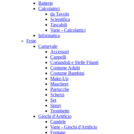
Batterie
Calcolatrici
da Tavolo
Scientifica
Tascabili
Varie - Calcolatrici
Informatica
Feste
Carnevale
Accessori
Cappelli
Coriandoli e Stelle Filanti
Costume Adulti
Costume Bambini
Make-Up
Maschere
Parrucche
Scherzi
Set
Spray
Trombette
Giochi d'Artificio
Candele
Varie - Giochi d'Artificio
Fontane