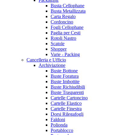
Packaging
Busta Cellophane
Busta Metallizzata
Carta Regalo
Cordoncino
Fogli Cellophane
Paglia per Cesti
Rotoli Nastro
Scatole
Shopper
Varie - Packing
Cancelleria e Ufficio
Archiviazione
Buste Bottone
Buste Foratura
Buste Imbottite
Buste Richiudibili
Buste Trasparenti
Cartelle Cartoncino
Cartelle Elastico
Cartelle Finestra
Dorsi Rilegafogli
Faldoni
Polionda
Portablocco