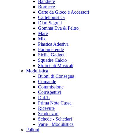
Bandiere
Borracce
Carte da Gioco e Accessori
Cartellonistica
Diari Segreti
Gomma Eva & Feltro
Mare
Mix
Plastica Adesiva
Portamerende
Sicilia Gadget
Squadre Calcio
Strumenti Musicali
Modulistica
Buoni di Consegna
Comande
Commissione
Corrispettivi
D.d.T.
Prima Nota Cassa
Ricevute
Scadenzari
Schede - Schedari
Varie - Modulistica
Palloni