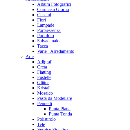
Album Fotografici
Cornice a Giorno
Cuscini
Fiori
Lampade
Portaessenza
Portafoto
Salvadanaio
Tazza
Varie - Arredamento
Arte
Adigraf
Creta
Flatting
Fustelle
Glitter
Kristall
Mosaico
Pasta da Modellare
Pennelli
Punta Piatta
Punta Tonda
Polistirolo
Tele
Vernice Fissativa