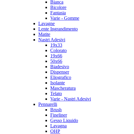
Bianca
Bicolore
Fantasia
Varie - Gomme
Lavagne
Lente Ingrandimento
Matite
Nastri Adesivi
19x33
Colorato
19x66
50x66
Biadesivo
Dispenser
Eliografico
Isolante
Mascheratura
Telato
Varie - Nastri Adesivi
Pennarelli
Brush
Fineliner
Gesso Liquido
Lavagna
OHP