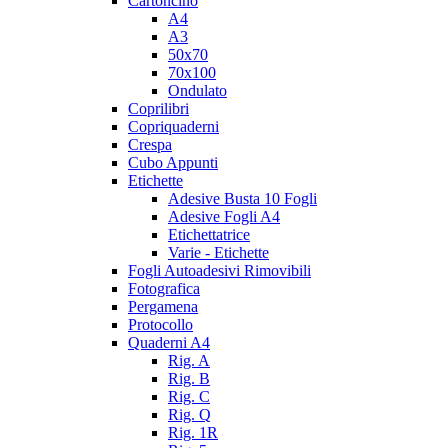
Cartoncino
A4
A3
50x70
70x100
Ondulato
Coprilibri
Copriquaderni
Crespa
Cubo Appunti
Etichette
Adesive Busta 10 Fogli
Adesive Fogli A4
Etichettatrice
Varie - Etichette
Fogli Autoadesivi Rimovibili
Fotografica
Pergamena
Protocollo
Quaderni A4
Rig. A
Rig. B
Rig. C
Rig. Q
Rig. 1R