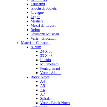
Educativi
Giochi di Società
Lavagne
Legno
Mestieri
Mezzi da Lavoro
Robot
Strumenti Musicali
Varie - Giocattoli
Materiale Cartaceo
Album
24 X 33
33 X 48
Lucido
Millimetrato
Pentagrammi
Varie - Album
Block Notes
A4
A5
A6
A7
Spiralati
Varie - Block Notes