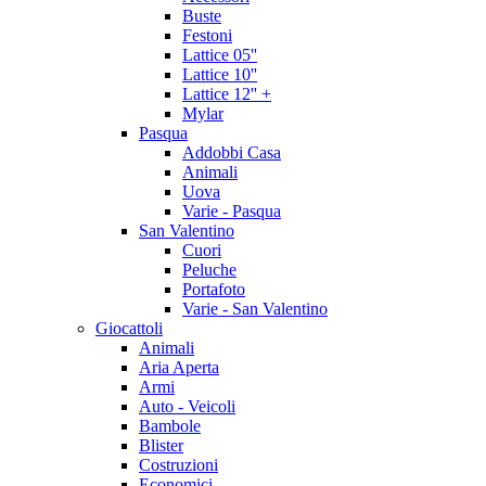
Buste
Festoni
Lattice 05''
Lattice 10''
Lattice 12'' +
Mylar
Pasqua
Addobbi Casa
Animali
Uova
Varie - Pasqua
San Valentino
Cuori
Peluche
Portafoto
Varie - San Valentino
Giocattoli
Animali
Aria Aperta
Armi
Auto - Veicoli
Bambole
Blister
Costruzioni
Economici