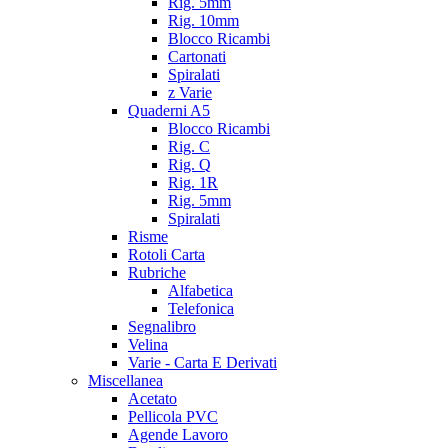
Rig. 5mm
Rig. 10mm
Blocco Ricambi
Cartonati
Spiralati
z Varie
Quaderni A5
Blocco Ricambi
Rig. C
Rig. Q
Rig. 1R
Rig. 5mm
Spiralati
Risme
Rotoli Carta
Rubriche
Alfabetica
Telefonica
Segnalibro
Velina
Varie - Carta E Derivati
Miscellanea
Acetato
Pellicola PVC
Agende Lavoro