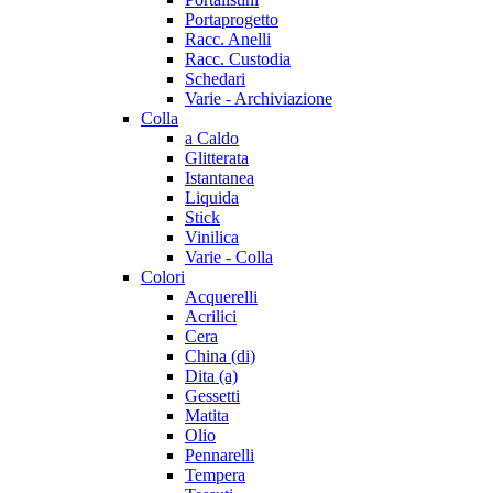
Portaprogetto
Racc. Anelli
Racc. Custodia
Schedari
Varie - Archiviazione
Colla
a Caldo
Glitterata
Istantanea
Liquida
Stick
Vinilica
Varie - Colla
Colori
Acquerelli
Acrilici
Cera
China (di)
Dita (a)
Gessetti
Matita
Olio
Pennarelli
Tempera