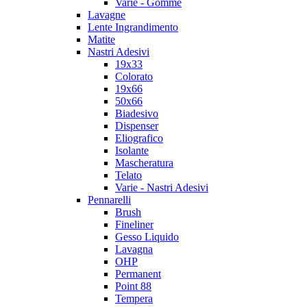
Varie - Gomme
Lavagne
Lente Ingrandimento
Matite
Nastri Adesivi
19x33
Colorato
19x66
50x66
Biadesivo
Dispenser
Eliografico
Isolante
Mascheratura
Telato
Varie - Nastri Adesivi
Pennarelli
Brush
Fineliner
Gesso Liquido
Lavagna
OHP
Permanent
Point 88
Tempera