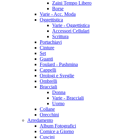
Zaini Tempo Libero
Borse
Varie - Acc. Moda
Oggettistica
Varie - Oggettistica
Accessori Cellulari
Scrittura
Portachiavi
Cinture
Set
Guanti
Foulard - Pashmina
Cappelli
Orologi e Sveglie
Ombrelli
Bracciali
Donna
Varie - Bracciali
Uomo
Collane
Orecchini
Arredamento
Album Fotografici
Cornice a Giorno
Cuscini