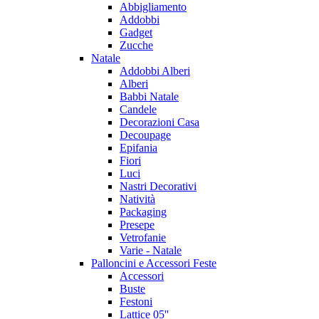
Abbigliamento
Addobbi
Gadget
Zucche
Natale
Addobbi Alberi
Alberi
Babbi Natale
Candele
Decorazioni Casa
Decoupage
Epifania
Fiori
Luci
Nastri Decorativi
Natività
Packaging
Presepe
Vetrofanie
Varie - Natale
Palloncini e Accessori Feste
Accessori
Buste
Festoni
Lattice 05''