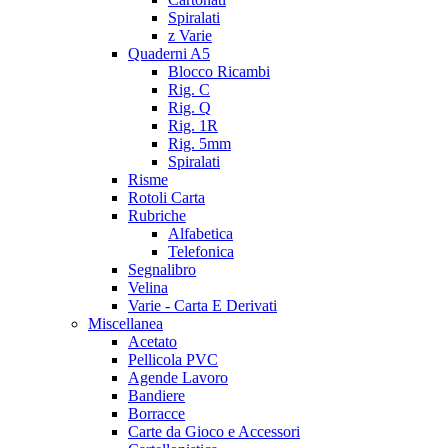
Spiralati
z Varie
Quaderni A5
Blocco Ricambi
Rig. C
Rig. Q
Rig. 1R
Rig. 5mm
Spiralati
Risme
Rotoli Carta
Rubriche
Alfabetica
Telefonica
Segnalibro
Velina
Varie - Carta E Derivati
Miscellanea
Acetato
Pellicola PVC
Agende Lavoro
Bandiere
Borracce
Carte da Gioco e Accessori