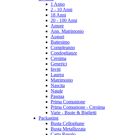
1 Anno
2 - 10 Anni
18 Anni
20 - 100 Anni
Amore
Ann. Matrimonio
Auguri
Battesimo
Compleanno
Condoglianze
Cresima
Generici
Inviti
Laurea
Matrimonio
Nascita
Natale
Pasqua
Prima Comunione
Prima Comunione - Cresima
Varie - Buste & Biglietti
Packaging
Busta Cellophane
Busta Metallizzata
Carta Regalo