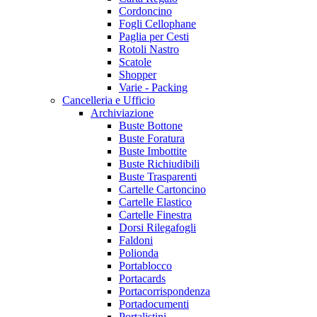
Cordoncino
Fogli Cellophane
Paglia per Cesti
Rotoli Nastro
Scatole
Shopper
Varie - Packing
Cancelleria e Ufficio
Archiviazione
Buste Bottone
Buste Foratura
Buste Imbottite
Buste Richiudibili
Buste Trasparenti
Cartelle Cartoncino
Cartelle Elastico
Cartelle Finestra
Dorsi Rilegafogli
Faldoni
Polionda
Portablocco
Portacards
Portacorrispondenza
Portadocumenti
Portalistini