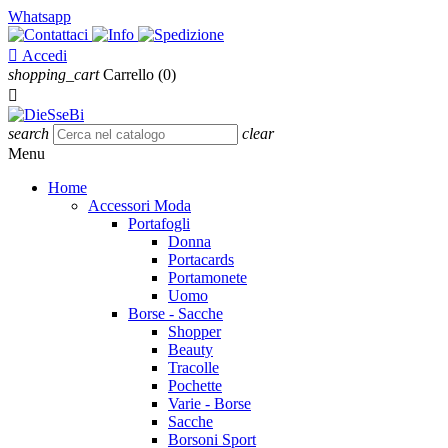
Whatsapp

Accedi
shopping_cart
Carrello
(0)

search
clear
Menu
Home
Accessori Moda
Portafogli
Donna
Portacards
Portamonete
Uomo
Borse - Sacche
Shopper
Beauty
Tracolle
Pochette
Varie - Borse
Sacche
Borsoni Sport