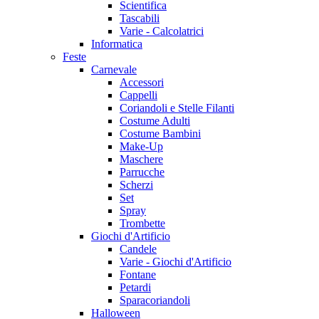
Scientifica
Tascabili
Varie - Calcolatrici
Informatica
Feste
Carnevale
Accessori
Cappelli
Coriandoli e Stelle Filanti
Costume Adulti
Costume Bambini
Make-Up
Maschere
Parrucche
Scherzi
Set
Spray
Trombette
Giochi d'Artificio
Candele
Varie - Giochi d'Artificio
Fontane
Petardi
Sparacoriandoli
Halloween