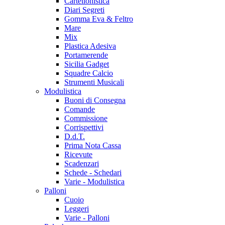
Cartellonistica
Diari Segreti
Gomma Eva & Feltro
Mare
Mix
Plastica Adesiva
Portamerende
Sicilia Gadget
Squadre Calcio
Strumenti Musicali
Modulistica
Buoni di Consegna
Comande
Commissione
Corrispettivi
D.d.T.
Prima Nota Cassa
Ricevute
Scadenzari
Schede - Schedari
Varie - Modulistica
Palloni
Cuoio
Leggeri
Varie - Palloni