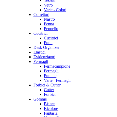
Tessuti
Vetro
Varie - Colori
Correttori
Nastro
Penna
Pennello
Cucitrici
Cucitrici
Punti
Desk Organizer
Elastici
Evidenziatori
Fermagli
Fermacampione
Fermagli
Puntine
Varie - Fermagli
Forbici & Cutter
Cutter
Forbici
Gomme
Bianca
Bicolore
Fantasia