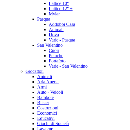
Lattice 10''
Lattice 12'' +
Mylar
Pasqua
Addobbi Casa
Animali
Uova
Varie - Pasqua
San Valentino
Cuori
Peluche
Portafoto
Varie - San Valentino
Giocattoli
Animali
Aria Aperta
Armi
Auto - Veicoli
Bambole
Blister
Costruzioni
Economici
Educativi
Giochi di Società
Lavagne