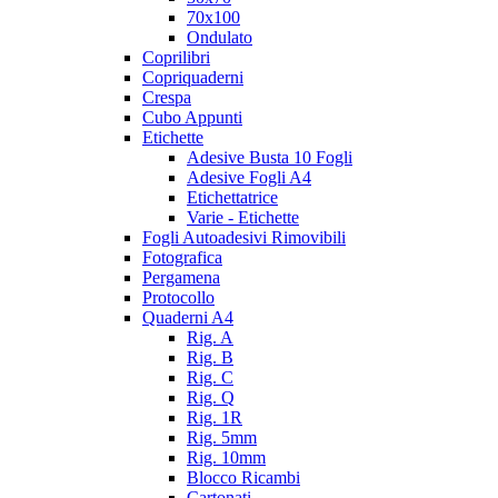
70x100
Ondulato
Coprilibri
Copriquaderni
Crespa
Cubo Appunti
Etichette
Adesive Busta 10 Fogli
Adesive Fogli A4
Etichettatrice
Varie - Etichette
Fogli Autoadesivi Rimovibili
Fotografica
Pergamena
Protocollo
Quaderni A4
Rig. A
Rig. B
Rig. C
Rig. Q
Rig. 1R
Rig. 5mm
Rig. 10mm
Blocco Ricambi
Cartonati