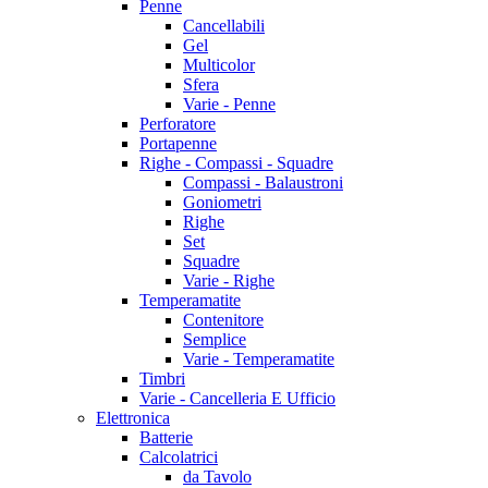
Penne
Cancellabili
Gel
Multicolor
Sfera
Varie - Penne
Perforatore
Portapenne
Righe - Compassi - Squadre
Compassi - Balaustroni
Goniometri
Righe
Set
Squadre
Varie - Righe
Temperamatite
Contenitore
Semplice
Varie - Temperamatite
Timbri
Varie - Cancelleria E Ufficio
Elettronica
Batterie
Calcolatrici
da Tavolo