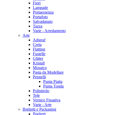
Fiori
Lampade
Portaessenza
Portafoto
Salvadanaio
Tazza
Varie - Arredamento
Arte
Adigraf
Creta
Flatting
Fustelle
Glitter
Kristall
Mosaico
Pasta da Modellare
Pennelli
Punta Piatta
Punta Tonda
Polistirolo
Tele
Vernice Fissativa
Varie - Arte
Biglietti e Packaging
Biglietti