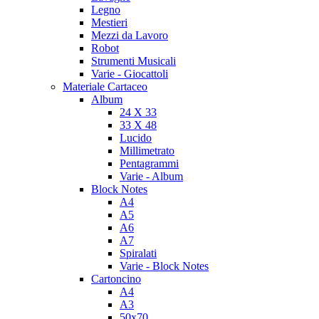
Legno
Mestieri
Mezzi da Lavoro
Robot
Strumenti Musicali
Varie - Giocattoli
Materiale Cartaceo
Album
24 X 33
33 X 48
Lucido
Millimetrato
Pentagrammi
Varie - Album
Block Notes
A4
A5
A6
A7
Spiralati
Varie - Block Notes
Cartoncino
A4
A3
50x70