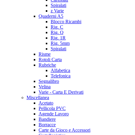
Spiralati
z Varie
Quaderni A5
Blocco Ricambi
Rig. C
Rig. Q
Rig. 1R
Rig. 5mm
Spiralati
Risme
Rotoli Carta
Rubriche
Alfabetica
Telefonica
Segnalibro
Velina
Varie - Carta E Derivati
Miscellanea
Acetato
Pellicola PVC
Agende Lavoro
Bandiere
Borracce
Carte da Gioco e Accessori