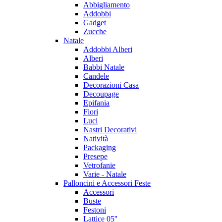
Abbigliamento
Addobbi
Gadget
Zucche
Natale
Addobbi Alberi
Alberi
Babbi Natale
Candele
Decorazioni Casa
Decoupage
Epifania
Fiori
Luci
Nastri Decorativi
Natività
Packaging
Presepe
Vetrofanie
Varie - Natale
Palloncini e Accessori Feste
Accessori
Buste
Festoni
Lattice 05''