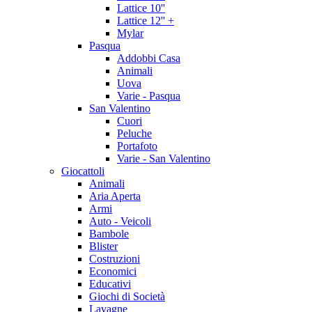
Lattice 10''
Lattice 12'' +
Mylar
Pasqua
Addobbi Casa
Animali
Uova
Varie - Pasqua
San Valentino
Cuori
Peluche
Portafoto
Varie - San Valentino
Giocattoli
Animali
Aria Aperta
Armi
Auto - Veicoli
Bambole
Blister
Costruzioni
Economici
Educativi
Giochi di Società
Lavagne