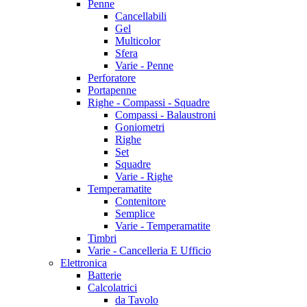
Penne
Cancellabili
Gel
Multicolor
Sfera
Varie - Penne
Perforatore
Portapenne
Righe - Compassi - Squadre
Compassi - Balaustroni
Goniometri
Righe
Set
Squadre
Varie - Righe
Temperamatite
Contenitore
Semplice
Varie - Temperamatite
Timbri
Varie - Cancelleria E Ufficio
Elettronica
Batterie
Calcolatrici
da Tavolo