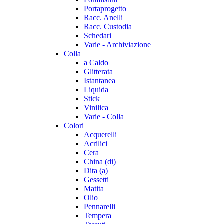
Portaprogetto
Racc. Anelli
Racc. Custodia
Schedari
Varie - Archiviazione
Colla
a Caldo
Glitterata
Istantanea
Liquida
Stick
Vinilica
Varie - Colla
Colori
Acquerelli
Acrilici
Cera
China (di)
Dita (a)
Gessetti
Matita
Olio
Pennarelli
Tempera