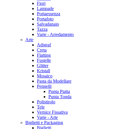
Fiori
Lampade
Portaessenza
Portafoto
Salvadanaio
Tazza
Varie - Arredamento
Arte
Adigraf
Creta
Flatting
Fustelle
Glitter
Kristall
Mosaico
Pasta da Modellare
Pennelli
Punta Piatta
Punta Tonda
Polistirolo
Tele
Vernice Fissativa
Varie - Arte
Biglietti e Packaging
Biglietti