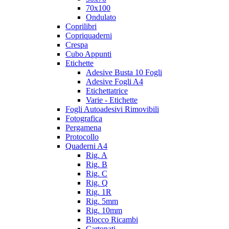
70x100
Ondulato
Coprilibri
Copriquaderni
Crespa
Cubo Appunti
Etichette
Adesive Busta 10 Fogli
Adesive Fogli A4
Etichettatrice
Varie - Etichette
Fogli Autoadesivi Rimovibili
Fotografica
Pergamena
Protocollo
Quaderni A4
Rig. A
Rig. B
Rig. C
Rig. Q
Rig. 1R
Rig. 5mm
Rig. 10mm
Blocco Ricambi
Cartonati