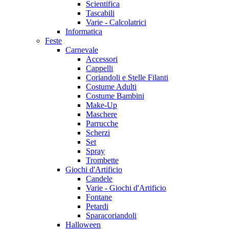
Scientifica
Tascabili
Varie - Calcolatrici
Informatica
Feste
Carnevale
Accessori
Cappelli
Coriandoli e Stelle Filanti
Costume Adulti
Costume Bambini
Make-Up
Maschere
Parrucche
Scherzi
Set
Spray
Trombette
Giochi d'Artificio
Candele
Varie - Giochi d'Artificio
Fontane
Petardi
Sparacoriandoli
Halloween