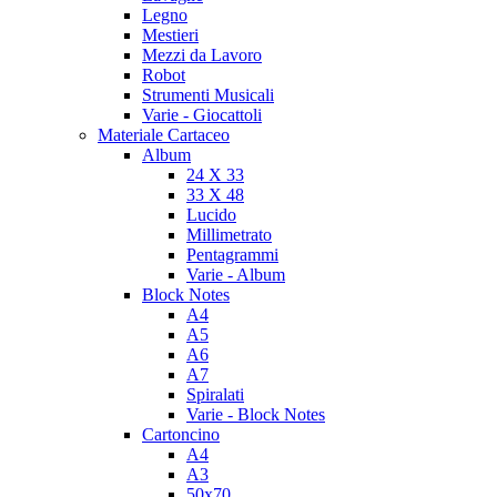
Legno
Mestieri
Mezzi da Lavoro
Robot
Strumenti Musicali
Varie - Giocattoli
Materiale Cartaceo
Album
24 X 33
33 X 48
Lucido
Millimetrato
Pentagrammi
Varie - Album
Block Notes
A4
A5
A6
A7
Spiralati
Varie - Block Notes
Cartoncino
A4
A3
50x70