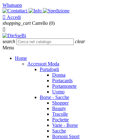
Whatsapp

Accedi
shopping_cart
Carrello
(0)

search
clear
Menu
Home
Accessori Moda
Portafogli
Donna
Portacards
Portamonete
Uomo
Borse - Sacche
Shopper
Beauty
Tracolle
Pochette
Varie - Borse
Sacche
Borsoni Sport