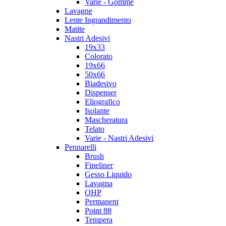
Varie - Gomme
Lavagne
Lente Ingrandimento
Matite
Nastri Adesivi
19x33
Colorato
19x66
50x66
Biadesivo
Dispenser
Eliografico
Isolante
Mascheratura
Telato
Varie - Nastri Adesivi
Pennarelli
Brush
Fineliner
Gesso Liquido
Lavagna
OHP
Permanent
Point 88
Tempera