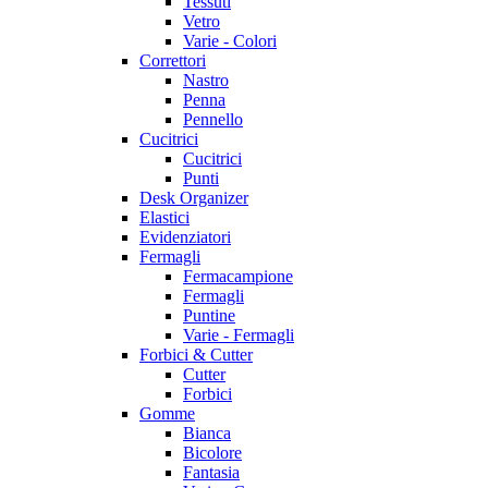
Tessuti
Vetro
Varie - Colori
Correttori
Nastro
Penna
Pennello
Cucitrici
Cucitrici
Punti
Desk Organizer
Elastici
Evidenziatori
Fermagli
Fermacampione
Fermagli
Puntine
Varie - Fermagli
Forbici & Cutter
Cutter
Forbici
Gomme
Bianca
Bicolore
Fantasia