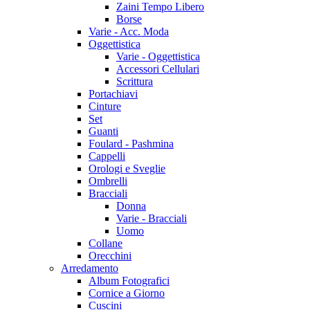
Zaini Tempo Libero
Borse
Varie - Acc. Moda
Oggettistica
Varie - Oggettistica
Accessori Cellulari
Scrittura
Portachiavi
Cinture
Set
Guanti
Foulard - Pashmina
Cappelli
Orologi e Sveglie
Ombrelli
Bracciali
Donna
Varie - Bracciali
Uomo
Collane
Orecchini
Arredamento
Album Fotografici
Cornice a Giorno
Cuscini