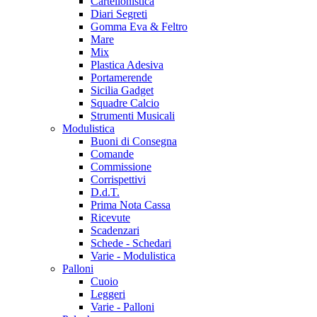
Cartellonistica
Diari Segreti
Gomma Eva & Feltro
Mare
Mix
Plastica Adesiva
Portamerende
Sicilia Gadget
Squadre Calcio
Strumenti Musicali
Modulistica
Buoni di Consegna
Comande
Commissione
Corrispettivi
D.d.T.
Prima Nota Cassa
Ricevute
Scadenzari
Schede - Schedari
Varie - Modulistica
Palloni
Cuoio
Leggeri
Varie - Palloni