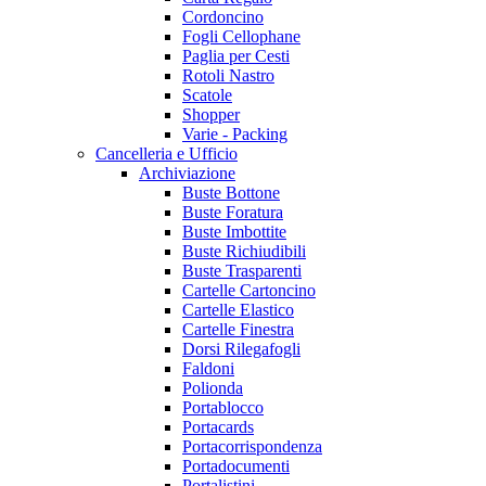
Cordoncino
Fogli Cellophane
Paglia per Cesti
Rotoli Nastro
Scatole
Shopper
Varie - Packing
Cancelleria e Ufficio
Archiviazione
Buste Bottone
Buste Foratura
Buste Imbottite
Buste Richiudibili
Buste Trasparenti
Cartelle Cartoncino
Cartelle Elastico
Cartelle Finestra
Dorsi Rilegafogli
Faldoni
Polionda
Portablocco
Portacards
Portacorrispondenza
Portadocumenti
Portalistini