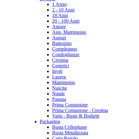
1 Anno
2 - 10 Anni
18 Anni
20 - 100 Anni
Amore
Ann. Matrimonio
Auguri
Battesimo
Compleanno
Condoglianze
Cresima
Generici
Inviti
Laurea
Matrimonio
Nascita
Natale
Pasqua
Prima Comunione
Prima Comunione - Cresima
Varie - Buste & Biglietti
Packaging
Busta Cellophane
Busta Metallizzata
Carta Regalo