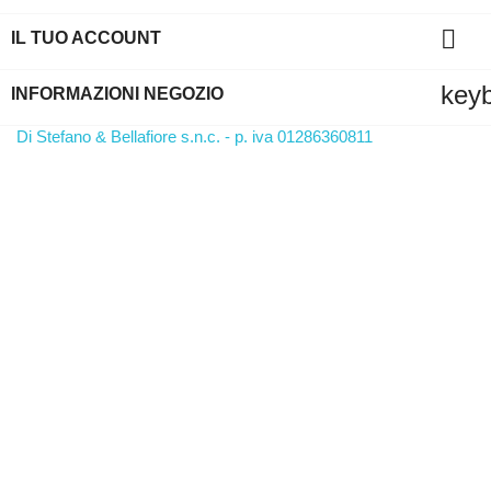

IL TUO ACCOUNT
key
INFORMAZIONI NEGOZIO
Di Stefano & Bellafiore s.n.c. - p. iva 01286360811