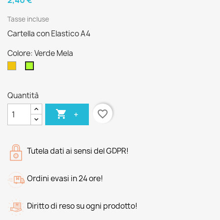
2,40 €
Tasse incluse
Cartella con Elastico A4
Colore: Verde Mela
Giallo
Verde
Mela
Quantità

favorite_border
+
Tutela dati ai sensi del GDPR!
Ordini evasi in 24 ore!
Diritto di reso su ogni prodotto!