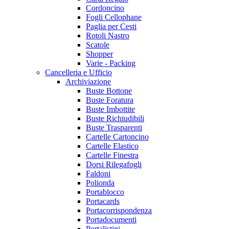
Cordoncino
Fogli Cellophane
Paglia per Cesti
Rotoli Nastro
Scatole
Shopper
Varie - Packing
Cancelleria e Ufficio
Archiviazione
Buste Bottone
Buste Foratura
Buste Imbottite
Buste Richiudibili
Buste Trasparenti
Cartelle Cartoncino
Cartelle Elastico
Cartelle Finestra
Dorsi Rilegafogli
Faldoni
Polionda
Portablocco
Portacards
Portacorrispondenza
Portadocumenti
Portalistini