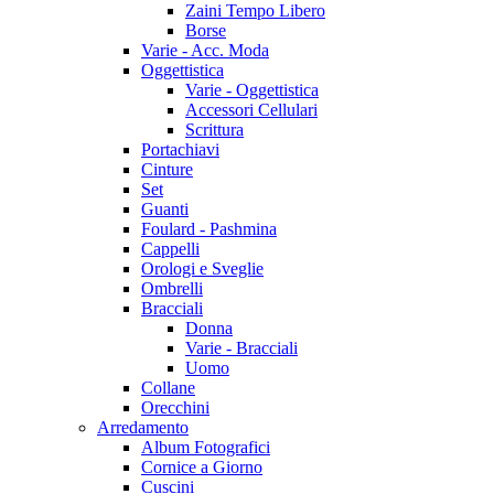
Zaini Tempo Libero
Borse
Varie - Acc. Moda
Oggettistica
Varie - Oggettistica
Accessori Cellulari
Scrittura
Portachiavi
Cinture
Set
Guanti
Foulard - Pashmina
Cappelli
Orologi e Sveglie
Ombrelli
Bracciali
Donna
Varie - Bracciali
Uomo
Collane
Orecchini
Arredamento
Album Fotografici
Cornice a Giorno
Cuscini