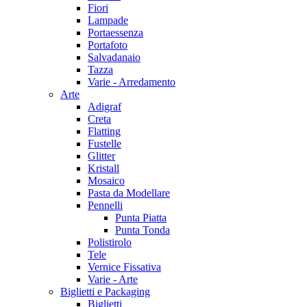
Fiori
Lampade
Portaessenza
Portafoto
Salvadanaio
Tazza
Varie - Arredamento
Arte
Adigraf
Creta
Flatting
Fustelle
Glitter
Kristall
Mosaico
Pasta da Modellare
Pennelli
Punta Piatta
Punta Tonda
Polistirolo
Tele
Vernice Fissativa
Varie - Arte
Biglietti e Packaging
Biglietti