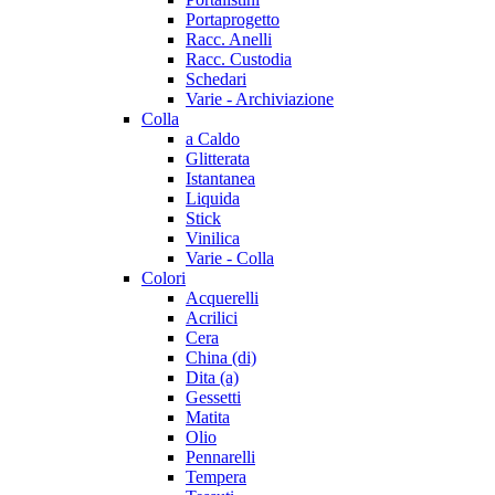
Portaprogetto
Racc. Anelli
Racc. Custodia
Schedari
Varie - Archiviazione
Colla
a Caldo
Glitterata
Istantanea
Liquida
Stick
Vinilica
Varie - Colla
Colori
Acquerelli
Acrilici
Cera
China (di)
Dita (a)
Gessetti
Matita
Olio
Pennarelli
Tempera