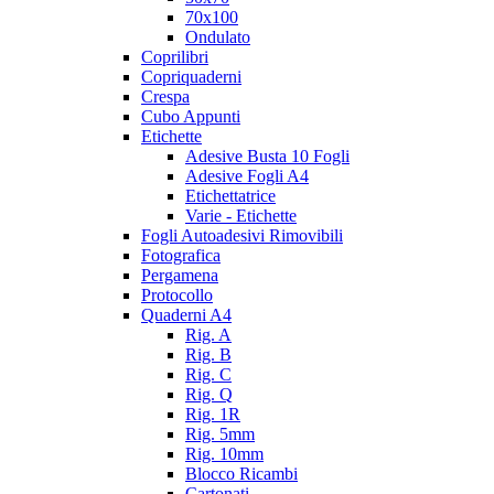
70x100
Ondulato
Coprilibri
Copriquaderni
Crespa
Cubo Appunti
Etichette
Adesive Busta 10 Fogli
Adesive Fogli A4
Etichettatrice
Varie - Etichette
Fogli Autoadesivi Rimovibili
Fotografica
Pergamena
Protocollo
Quaderni A4
Rig. A
Rig. B
Rig. C
Rig. Q
Rig. 1R
Rig. 5mm
Rig. 10mm
Blocco Ricambi
Cartonati