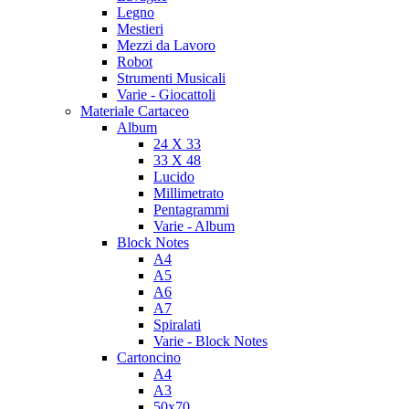
Legno
Mestieri
Mezzi da Lavoro
Robot
Strumenti Musicali
Varie - Giocattoli
Materiale Cartaceo
Album
24 X 33
33 X 48
Lucido
Millimetrato
Pentagrammi
Varie - Album
Block Notes
A4
A5
A6
A7
Spiralati
Varie - Block Notes
Cartoncino
A4
A3
50x70