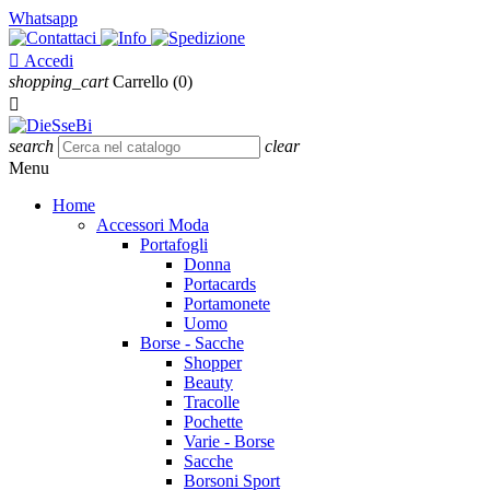
Whatsapp

Accedi
shopping_cart
Carrello
(0)

search
clear
Menu
Home
Accessori Moda
Portafogli
Donna
Portacards
Portamonete
Uomo
Borse - Sacche
Shopper
Beauty
Tracolle
Pochette
Varie - Borse
Sacche
Borsoni Sport