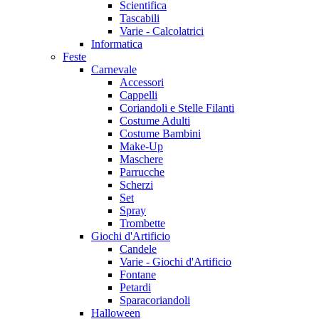
Scientifica
Tascabili
Varie - Calcolatrici
Informatica
Feste
Carnevale
Accessori
Cappelli
Coriandoli e Stelle Filanti
Costume Adulti
Costume Bambini
Make-Up
Maschere
Parrucche
Scherzi
Set
Spray
Trombette
Giochi d'Artificio
Candele
Varie - Giochi d'Artificio
Fontane
Petardi
Sparacoriandoli
Halloween