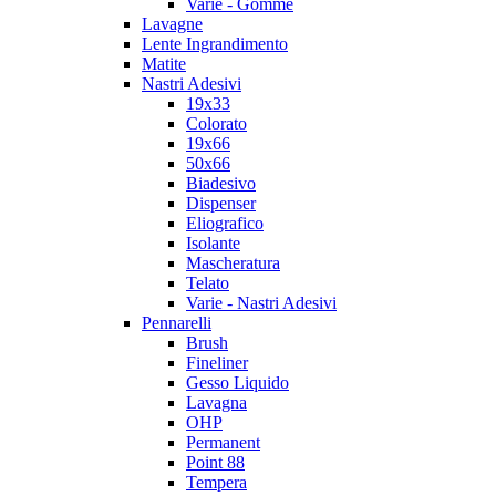
Varie - Gomme
Lavagne
Lente Ingrandimento
Matite
Nastri Adesivi
19x33
Colorato
19x66
50x66
Biadesivo
Dispenser
Eliografico
Isolante
Mascheratura
Telato
Varie - Nastri Adesivi
Pennarelli
Brush
Fineliner
Gesso Liquido
Lavagna
OHP
Permanent
Point 88
Tempera