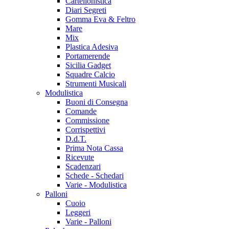
Cartellonistica
Diari Segreti
Gomma Eva & Feltro
Mare
Mix
Plastica Adesiva
Portamerende
Sicilia Gadget
Squadre Calcio
Strumenti Musicali
Modulistica
Buoni di Consegna
Comande
Commissione
Corrispettivi
D.d.T.
Prima Nota Cassa
Ricevute
Scadenzari
Schede - Schedari
Varie - Modulistica
Palloni
Cuoio
Leggeri
Varie - Palloni