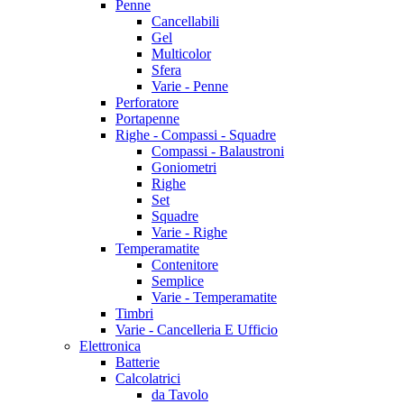
Penne
Cancellabili
Gel
Multicolor
Sfera
Varie - Penne
Perforatore
Portapenne
Righe - Compassi - Squadre
Compassi - Balaustroni
Goniometri
Righe
Set
Squadre
Varie - Righe
Temperamatite
Contenitore
Semplice
Varie - Temperamatite
Timbri
Varie - Cancelleria E Ufficio
Elettronica
Batterie
Calcolatrici
da Tavolo