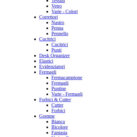
Tessuti
Vetro
Varie - Colori
Correttori
Nastro
Penna
Pennello
Cucitrici
Cucitrici
Punti
Desk Organizer
Elastici
Evidenziatori
Fermagli
Fermacampione
Fermagli
Puntine
Varie - Fermagli
Forbici & Cutter
Cutter
Forbici
Gomme
Bianca
Bicolore
Fantasia