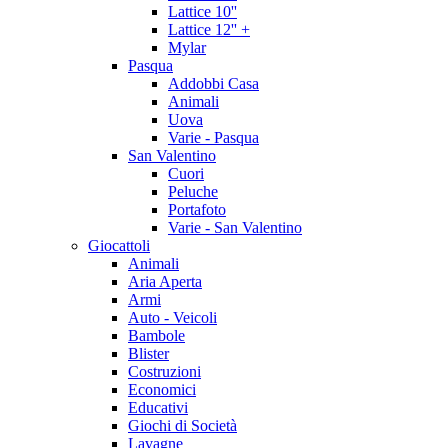
Lattice 10''
Lattice 12'' +
Mylar
Pasqua
Addobbi Casa
Animali
Uova
Varie - Pasqua
San Valentino
Cuori
Peluche
Portafoto
Varie - San Valentino
Giocattoli
Animali
Aria Aperta
Armi
Auto - Veicoli
Bambole
Blister
Costruzioni
Economici
Educativi
Giochi di Società
Lavagne