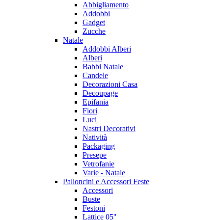
Abbigliamento
Addobbi
Gadget
Zucche
Natale
Addobbi Alberi
Alberi
Babbi Natale
Candele
Decorazioni Casa
Decoupage
Epifania
Fiori
Luci
Nastri Decorativi
Natività
Packaging
Presepe
Vetrofanie
Varie - Natale
Palloncini e Accessori Feste
Accessori
Buste
Festoni
Lattice 05''