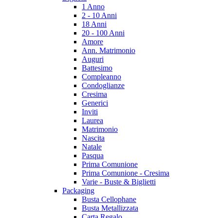
1 Anno
2 - 10 Anni
18 Anni
20 - 100 Anni
Amore
Ann. Matrimonio
Auguri
Battesimo
Compleanno
Condoglianze
Cresima
Generici
Inviti
Laurea
Matrimonio
Nascita
Natale
Pasqua
Prima Comunione
Prima Comunione - Cresima
Varie - Buste & Biglietti
Packaging
Busta Cellophane
Busta Metallizzata
Carta Regalo