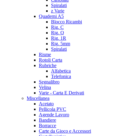
Spiralati
z Varie
Quaderni A5
Blocco Ricambi
Rig. C
Rig. Q
Rig. 1R
Rig. 5mm
Spiralati
Risme
Rotoli Carta
Rubriche
Alfabetica
Telefonica
Segnalibro
Velina
Varie - Carta E Derivati
Miscellanea
Acetato
Pellicola PVC
Agende Lavoro
Bandiere
Borracce
Carte da Gioco e Accessori