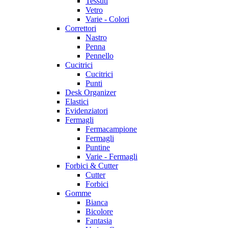
Tessuti
Vetro
Varie - Colori
Correttori
Nastro
Penna
Pennello
Cucitrici
Cucitrici
Punti
Desk Organizer
Elastici
Evidenziatori
Fermagli
Fermacampione
Fermagli
Puntine
Varie - Fermagli
Forbici & Cutter
Cutter
Forbici
Gomme
Bianca
Bicolore
Fantasia