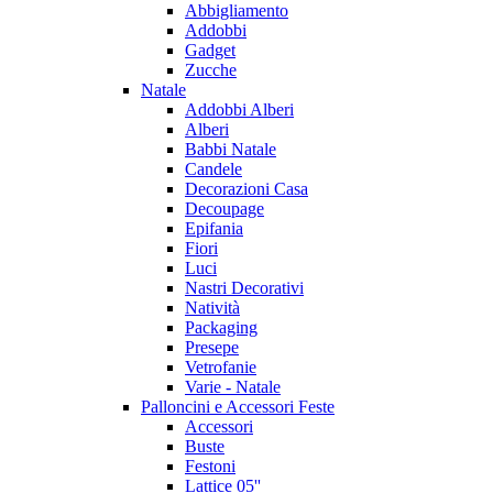
Abbigliamento
Addobbi
Gadget
Zucche
Natale
Addobbi Alberi
Alberi
Babbi Natale
Candele
Decorazioni Casa
Decoupage
Epifania
Fiori
Luci
Nastri Decorativi
Natività
Packaging
Presepe
Vetrofanie
Varie - Natale
Palloncini e Accessori Feste
Accessori
Buste
Festoni
Lattice 05''