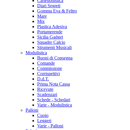
Cartellonistica
Diari Segreti
Gomma Eva & Feltro
Mare
Mix
Plastica Adesiva
Portamerende
Sicilia Gadget
Squadre Calcio
Strumenti Musicali
Modulistica
Buoni di Consegna
Comande
Commissione
Corrispettivi
D.d.T.
Prima Nota Cassa
Ricevute
Scadenzari
Schede - Schedari
Varie - Modulistica
Palloni
Cuoio
Leggeri
Varie - Palloni