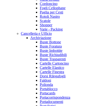
Cordoncino
Fogli Cellophane
Paglia per Cesti
Rotoli Nastro
Scatole
Shopper
Varie - Packing
Cancelleria e Ufficio
Archiviazione
Buste Bottone
Buste Foratura
Buste Imbottite
Buste Richiudibili
Buste Trasparenti
Cartelle Cartoncino
Cartelle Elastico
Cartelle Finestra
Dorsi Rilegafogli
Faldoni
Polionda
Portablocco
Portacards
Portacorrispondenza
Portadocumenti
Portalistini