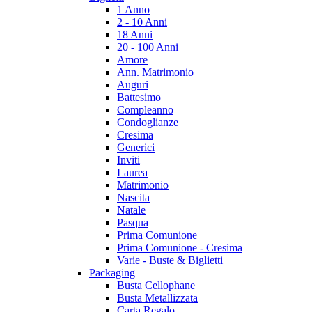
1 Anno
2 - 10 Anni
18 Anni
20 - 100 Anni
Amore
Ann. Matrimonio
Auguri
Battesimo
Compleanno
Condoglianze
Cresima
Generici
Inviti
Laurea
Matrimonio
Nascita
Natale
Pasqua
Prima Comunione
Prima Comunione - Cresima
Varie - Buste & Biglietti
Packaging
Busta Cellophane
Busta Metallizzata
Carta Regalo