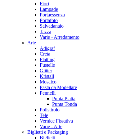
Fiori
Lampade
Portaessenza
Portafoto
Salvadanaio
Tazza
Varie - Arredamento
Arte
Adigraf
Creta
Flatting
Fustelle
Glitter
Kristall
Mosaico
Pasta da Modellare
Pennelli
Punta Piatta
Punta Tonda
Polistirolo
Tele
Vernice Fissativa
Varie - Arte
Biglietti e Packaging
Biglietti