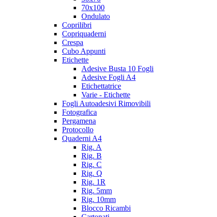
70x100
Ondulato
Coprilibri
Copriquaderni
Crespa
Cubo Appunti
Etichette
Adesive Busta 10 Fogli
Adesive Fogli A4
Etichettatrice
Varie - Etichette
Fogli Autoadesivi Rimovibili
Fotografica
Pergamena
Protocollo
Quaderni A4
Rig. A
Rig. B
Rig. C
Rig. Q
Rig. 1R
Rig. 5mm
Rig. 10mm
Blocco Ricambi
Cartonati