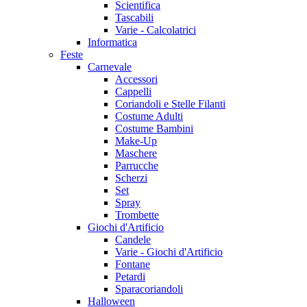
Scientifica
Tascabili
Varie - Calcolatrici
Informatica
Feste
Carnevale
Accessori
Cappelli
Coriandoli e Stelle Filanti
Costume Adulti
Costume Bambini
Make-Up
Maschere
Parrucche
Scherzi
Set
Spray
Trombette
Giochi d'Artificio
Candele
Varie - Giochi d'Artificio
Fontane
Petardi
Sparacoriandoli
Halloween