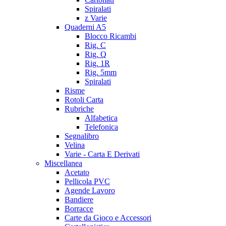
Spiralati
z Varie
Quaderni A5
Blocco Ricambi
Rig. C
Rig. Q
Rig. 1R
Rig. 5mm
Spiralati
Risme
Rotoli Carta
Rubriche
Alfabetica
Telefonica
Segnalibro
Velina
Varie - Carta E Derivati
Miscellanea
Acetato
Pellicola PVC
Agende Lavoro
Bandiere
Borracce
Carte da Gioco e Accessori