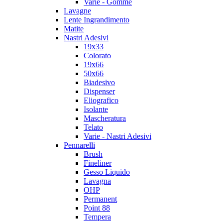
Varie - Gomme
Lavagne
Lente Ingrandimento
Matite
Nastri Adesivi
19x33
Colorato
19x66
50x66
Biadesivo
Dispenser
Eliografico
Isolante
Mascheratura
Telato
Varie - Nastri Adesivi
Pennarelli
Brush
Fineliner
Gesso Liquido
Lavagna
OHP
Permanent
Point 88
Tempera