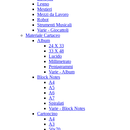
Legno
Mestieri
Mezzi da Lavoro
Robot
Strumenti Musicali
Varie - Giocattoli
Materiale Cartaceo
Album
24 X 33
33 X 48
Lucido
Millimetrato
Pentagrammi
Varie - Album
Block Notes
A4
A5
A6
A7
Spiralati
Varie - Block Notes
Cartoncino
A4
A3
50x70