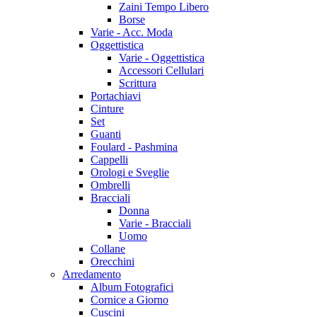
Zaini Tempo Libero
Borse
Varie - Acc. Moda
Oggettistica
Varie - Oggettistica
Accessori Cellulari
Scrittura
Portachiavi
Cinture
Set
Guanti
Foulard - Pashmina
Cappelli
Orologi e Sveglie
Ombrelli
Bracciali
Donna
Varie - Bracciali
Uomo
Collane
Orecchini
Arredamento
Album Fotografici
Cornice a Giorno
Cuscini