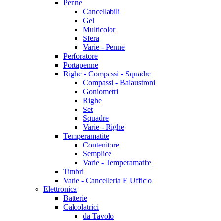
Penne
Cancellabili
Gel
Multicolor
Sfera
Varie - Penne
Perforatore
Portapenne
Righe - Compassi - Squadre
Compassi - Balaustroni
Goniometri
Righe
Set
Squadre
Varie - Righe
Temperamatite
Contenitore
Semplice
Varie - Temperamatite
Timbri
Varie - Cancelleria E Ufficio
Elettronica
Batterie
Calcolatrici
da Tavolo