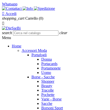
Whatsapp

Accedi
shopping_cart
Carrello
(0)

search
clear
Menu
Home
Accessori Moda
Portafogli
Donna
Portacards
Portamonete
Uomo
Borse - Sacche
Shopper
Beauty
Tracolle
Pochette
Varie - Borse
Sacche
Borsoni Sport