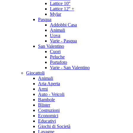
Lattice 10''
Lattice 12'' +
Mylar
Pasqua
Addobbi Casa
Animali
Uova
Varie - Pasqua
San Valentino
Cuori
Peluche
Portafoto
Varie - San Valentino
Giocattoli
Animali
Aria Aperta
Armi
Auto - Veicoli
Bambole
Blister
Costruzioni
Economici
Educativi
Giochi di Società
Lavagne