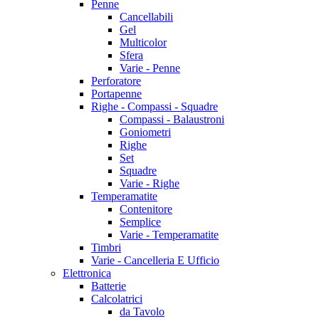
Penne
Cancellabili
Gel
Multicolor
Sfera
Varie - Penne
Perforatore
Portapenne
Righe - Compassi - Squadre
Compassi - Balaustroni
Goniometri
Righe
Set
Squadre
Varie - Righe
Temperamatite
Contenitore
Semplice
Varie - Temperamatite
Timbri
Varie - Cancelleria E Ufficio
Elettronica
Batterie
Calcolatrici
da Tavolo