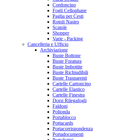
Cordoncino
Fogli Cellophane
Paglia per Cesti
Rotoli Nastro
Scatole
Shopper
Varie - Packing
Cancelleria e Ufficio
Archiviazione
Buste Bottone
Buste Foratura
Buste Imbottite
Buste Richiudibili
Buste Trasparenti
Cartelle Cartoncino
Cartelle Elastico
Cartelle Finestra
Dorsi Rilegafogli
Faldoni
Polionda
Portablocco
Portacards
Portacorrispondenza
Portadocumenti
Portalistini