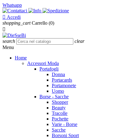
Whatsapp

Accedi
shopping_cart
Carrello
(0)

search
clear
Menu
Home
Accessori Moda
Portafogli
Donna
Portacards
Portamonete
Uomo
Borse - Sacche
Shopper
Beauty
Tracolle
Pochette
Varie - Borse
Sacche
Borsoni Sport