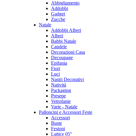
Abbigliamento
Addobbi
Gadget
Zucche
Natale
Addobbi Alberi
Alberi
Babbi Natale
Candele
Decorazioni Casa
Decoupage
Epifania
Fiori
Luci
Nastri Decorativi
Natività
Packaging
Presepe
Vetrofanie
Varie - Natale
Palloncini e Accessori Feste
Accessori
Buste
Festoni
Lattice 05''