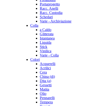
Portaprogetto
Racc. Anelli
Racc. Custodia
Schedari
Varie - Archiviazione
Colla
a Caldo
Glitterata
Istantanea
Liquida
Stick
Vinilica
Varie - Colla
Colori
Acquerelli
Acrilici
Cera
China (di)
Dita (a)
Gessetti
Matita
Olio
Pennarelli
Tempera