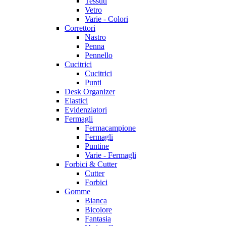
Tessuti
Vetro
Varie - Colori
Correttori
Nastro
Penna
Pennello
Cucitrici
Cucitrici
Punti
Desk Organizer
Elastici
Evidenziatori
Fermagli
Fermacampione
Fermagli
Puntine
Varie - Fermagli
Forbici & Cutter
Cutter
Forbici
Gomme
Bianca
Bicolore
Fantasia