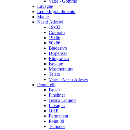
Varie - Gomme
Lavagne
Lente Ingrandimento
Matite
Nastri Adesivi
19x33
Colorato
19x66
50x66
Biadesivo
Dispenser
Eliografico
Isolante
Mascheratura
Telato
Varie - Nastri Adesivi
Pennarelli
Brush
Fineliner
Gesso Liquido
Lavagna
OHP
Permanent
Point 88
Tempera