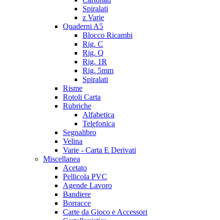
Spiralati
z Varie
Quaderni A5
Blocco Ricambi
Rig. C
Rig. Q
Rig. 1R
Rig. 5mm
Spiralati
Risme
Rotoli Carta
Rubriche
Alfabetica
Telefonica
Segnalibro
Velina
Varie - Carta E Derivati
Miscellanea
Acetato
Pellicola PVC
Agende Lavoro
Bandiere
Borracce
Carte da Gioco e Accessori