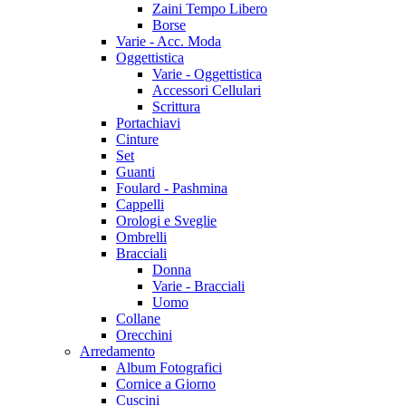
Zaini Tempo Libero
Borse
Varie - Acc. Moda
Oggettistica
Varie - Oggettistica
Accessori Cellulari
Scrittura
Portachiavi
Cinture
Set
Guanti
Foulard - Pashmina
Cappelli
Orologi e Sveglie
Ombrelli
Bracciali
Donna
Varie - Bracciali
Uomo
Collane
Orecchini
Arredamento
Album Fotografici
Cornice a Giorno
Cuscini