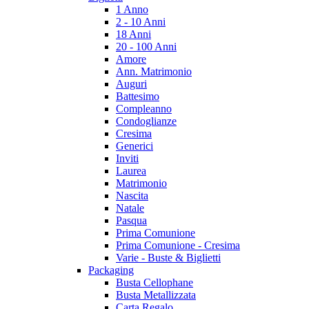
1 Anno
2 - 10 Anni
18 Anni
20 - 100 Anni
Amore
Ann. Matrimonio
Auguri
Battesimo
Compleanno
Condoglianze
Cresima
Generici
Inviti
Laurea
Matrimonio
Nascita
Natale
Pasqua
Prima Comunione
Prima Comunione - Cresima
Varie - Buste & Biglietti
Packaging
Busta Cellophane
Busta Metallizzata
Carta Regalo