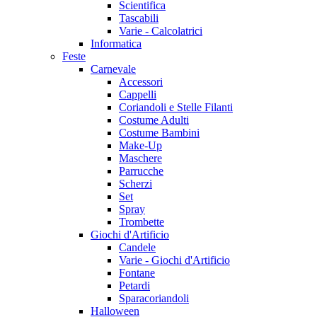
Scientifica
Tascabili
Varie - Calcolatrici
Informatica
Feste
Carnevale
Accessori
Cappelli
Coriandoli e Stelle Filanti
Costume Adulti
Costume Bambini
Make-Up
Maschere
Parrucche
Scherzi
Set
Spray
Trombette
Giochi d'Artificio
Candele
Varie - Giochi d'Artificio
Fontane
Petardi
Sparacoriandoli
Halloween