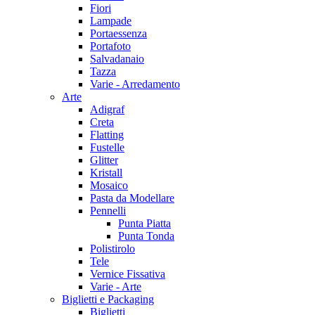
Fiori
Lampade
Portaessenza
Portafoto
Salvadanaio
Tazza
Varie - Arredamento
Arte
Adigraf
Creta
Flatting
Fustelle
Glitter
Kristall
Mosaico
Pasta da Modellare
Pennelli
Punta Piatta
Punta Tonda
Polistirolo
Tele
Vernice Fissativa
Varie - Arte
Biglietti e Packaging
Biglietti