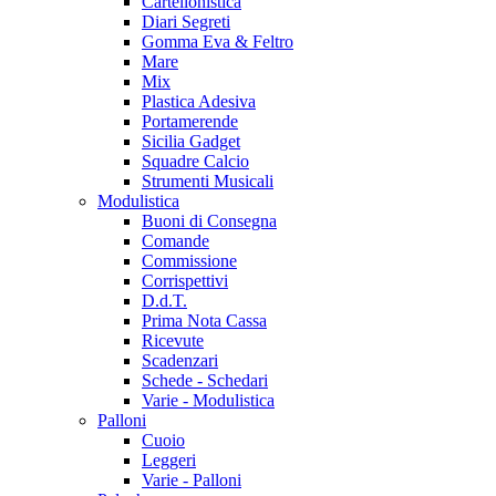
Cartellonistica
Diari Segreti
Gomma Eva & Feltro
Mare
Mix
Plastica Adesiva
Portamerende
Sicilia Gadget
Squadre Calcio
Strumenti Musicali
Modulistica
Buoni di Consegna
Comande
Commissione
Corrispettivi
D.d.T.
Prima Nota Cassa
Ricevute
Scadenzari
Schede - Schedari
Varie - Modulistica
Palloni
Cuoio
Leggeri
Varie - Palloni