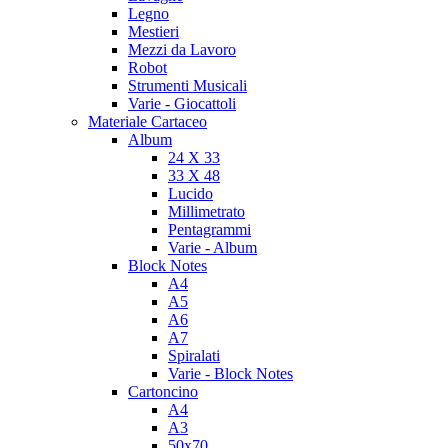
Legno
Mestieri
Mezzi da Lavoro
Robot
Strumenti Musicali
Varie - Giocattoli
Materiale Cartaceo
Album
24 X 33
33 X 48
Lucido
Millimetrato
Pentagrammi
Varie - Album
Block Notes
A4
A5
A6
A7
Spiralati
Varie - Block Notes
Cartoncino
A4
A3
50x70