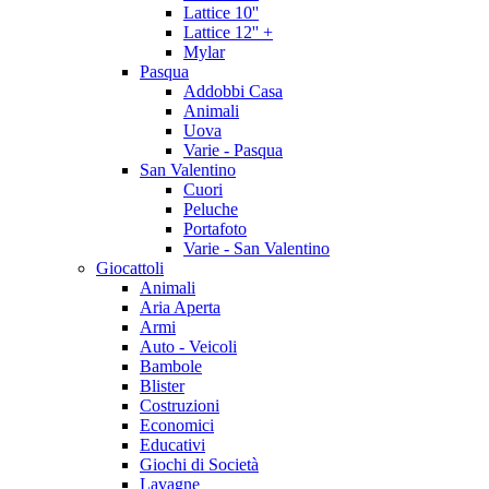
Lattice 10''
Lattice 12'' +
Mylar
Pasqua
Addobbi Casa
Animali
Uova
Varie - Pasqua
San Valentino
Cuori
Peluche
Portafoto
Varie - San Valentino
Giocattoli
Animali
Aria Aperta
Armi
Auto - Veicoli
Bambole
Blister
Costruzioni
Economici
Educativi
Giochi di Società
Lavagne