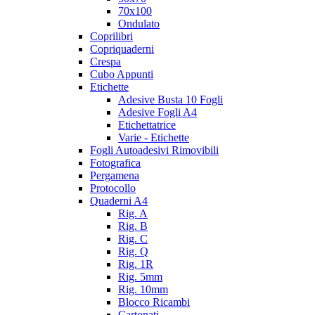
70x100
Ondulato
Coprilibri
Copriquaderni
Crespa
Cubo Appunti
Etichette
Adesive Busta 10 Fogli
Adesive Fogli A4
Etichettatrice
Varie - Etichette
Fogli Autoadesivi Rimovibili
Fotografica
Pergamena
Protocollo
Quaderni A4
Rig. A
Rig. B
Rig. C
Rig. Q
Rig. 1R
Rig. 5mm
Rig. 10mm
Blocco Ricambi
Cartonati