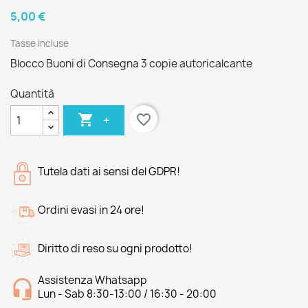
5,00 €
Tasse incluse
Blocco Buoni di Consegna 3 copie autoricalcante
Quantità

favorite_border
+
Tutela dati ai sensi del GDPR!
Ordini evasi in 24 ore!
Diritto di reso su ogni prodotto!
Assistenza Whatsapp
Lun - Sab 8:30-13:00 / 16:30 - 20:00