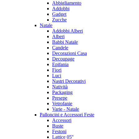
Abbigliamento
Addobbi
Gadget
Zucche
Natale
Addobbi Alberi
Alberi
Babbi Natale
Candele
Decorazioni Casa
Decoupage
Epifania
Fiori
Luci
Nastri Decorativi
Natività
Packaging
Presepe
Vetrofanie
Varie - Natale
Palloncini e Accessori Feste
Accessori
Buste
Festoni
Lattice 05''