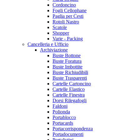
Cordoncino
Fogli Cellophane
Paglia per Cesti
Rotoli Nastro
Scatole
Shopper
Varie - Packing
Cancelleria e Ufficio
Archiviazione
Buste Bottone
Buste Foratura
Buste Imbottite
Buste Richiudibili
Buste Trasparenti
Cartelle Cartoncino
Cartelle Elastico
Cartelle Finestra
Dorsi Rilegafogli
Faldoni
Polionda
Portablocco
Portacards
Portacorrispondenza
Portadocumenti
Portalistini