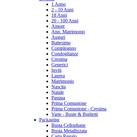
1 Anno
2 - 10 Anni
18 Anni
20 - 100 Anni
Amore
Ann. Matrimonio
Auguri
Battesimo
Compleanno
Condoglianze
Cresima
Generici
Inviti
Laurea
Matrimonio
Nascita
Natale
Pasqua
Prima Comunione
Prima Comunione - Cresima
Varie - Buste & Biglietti
Packaging
Busta Cellophane
Busta Metallizzata
Carta Regalo