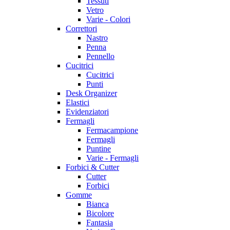
Tessuti
Vetro
Varie - Colori
Correttori
Nastro
Penna
Pennello
Cucitrici
Cucitrici
Punti
Desk Organizer
Elastici
Evidenziatori
Fermagli
Fermacampione
Fermagli
Puntine
Varie - Fermagli
Forbici & Cutter
Cutter
Forbici
Gomme
Bianca
Bicolore
Fantasia