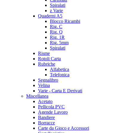
Spiralati
z Varie
Quaderni A5
Blocco Ricambi
Rig. C
Rig. Q
Rig. 1R
Rig. 5mm
Spiralati
Risme
Rotoli Carta
Rubriche
Alfabetica
Telefonica
Segnalibro
Velina
Varie - Carta E Derivati
Miscellanea
Acetato
Pellicola PVC
Agende Lavoro
Bandiere
Borracce
Carte da Gioco e Accessori