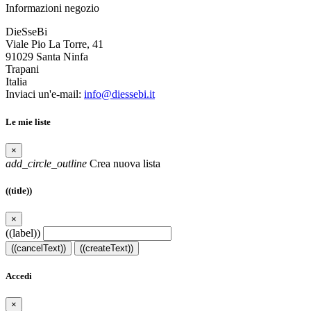
Informazioni negozio
DieSseBi
Viale Pio La Torre, 41
91029 Santa Ninfa
Trapani
Italia
Inviaci un'e-mail:
info@diessebi.it
Le mie liste
×
add_circle_outline
Crea nuova lista
((title))
×
((label))
((cancelText))
((createText))
Accedi
×