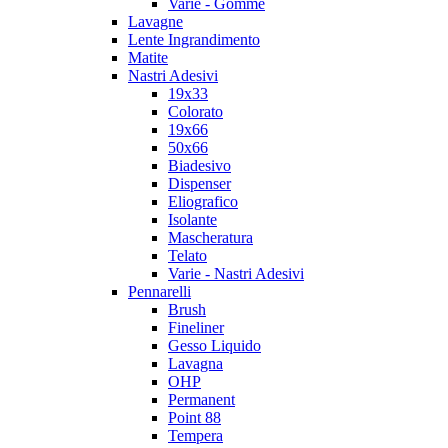
Varie - Gomme
Lavagne
Lente Ingrandimento
Matite
Nastri Adesivi
19x33
Colorato
19x66
50x66
Biadesivo
Dispenser
Eliografico
Isolante
Mascheratura
Telato
Varie - Nastri Adesivi
Pennarelli
Brush
Fineliner
Gesso Liquido
Lavagna
OHP
Permanent
Point 88
Tempera