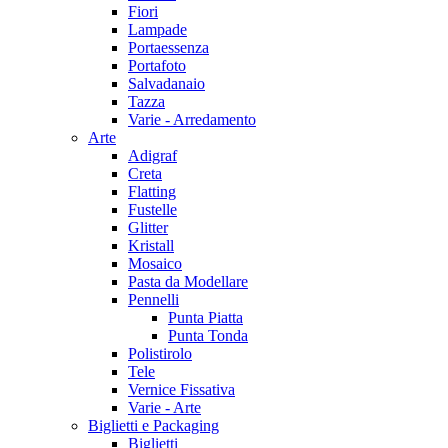
Fiori
Lampade
Portaessenza
Portafoto
Salvadanaio
Tazza
Varie - Arredamento
Arte
Adigraf
Creta
Flatting
Fustelle
Glitter
Kristall
Mosaico
Pasta da Modellare
Pennelli
Punta Piatta
Punta Tonda
Polistirolo
Tele
Vernice Fissativa
Varie - Arte
Biglietti e Packaging
Biglietti