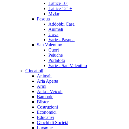
Lattice 10''
Lattice 12'' +
Mylar
Pasqua
Addobbi Casa
Animali
Uova
Varie - Pasqua
San Valentino
Cuori
Peluche
Portafoto
Varie - San Valentino
Giocattoli
Animali
Aria Aperta
Armi
Auto - Veicoli
Bambole
Blister
Costruzioni
Economici
Educativi
Giochi di Società
Lavagne