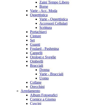
Zaini Tempo Libero
Borse
Varie - Acc. Moda
Oggettistica
Varie - Oggettistica
Accessori Cellulari
Scrittura
Portachiavi
Cinture
Set
Guanti
Foulard - Pashmina
Cappelli
Orologi e Sveglie
Ombrelli
Bracciali
Donna
Varie - Bracciali
Uomo
Collane
Orecchini
Arredamento
Album Fotografici
Cornice a Giorno
Cuscini