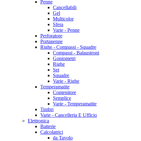
Penne
Cancellabili
Gel
Multicolor
Sfera
Varie - Penne
Perforatore
Portapenne
Righe - Compassi - Squadre
Compassi - Balaustroni
Goniometri
Righe
Set
Squadre
Varie - Righe
Temperamatite
Contenitore
Semplice
Varie - Temperamatite
Timbri
Varie - Cancelleria E Ufficio
Elettronica
Batterie
Calcolatrici
da Tavolo