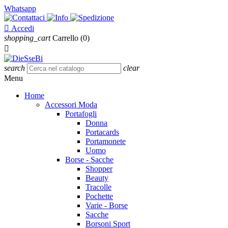
Whatsapp

Accedi
shopping_cart
Carrello
(0)

search
clear
Menu
Home
Accessori Moda
Portafogli
Donna
Portacards
Portamonete
Uomo
Borse - Sacche
Shopper
Beauty
Tracolle
Pochette
Varie - Borse
Sacche
Borsoni Sport