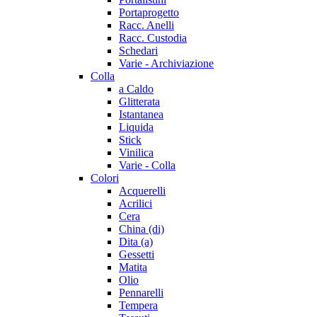
Portaprogetto
Racc. Anelli
Racc. Custodia
Schedari
Varie - Archiviazione
Colla
a Caldo
Glitterata
Istantanea
Liquida
Stick
Vinilica
Varie - Colla
Colori
Acquerelli
Acrilici
Cera
China (di)
Dita (a)
Gessetti
Matita
Olio
Pennarelli
Tempera