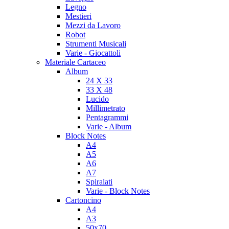
Legno
Mestieri
Mezzi da Lavoro
Robot
Strumenti Musicali
Varie - Giocattoli
Materiale Cartaceo
Album
24 X 33
33 X 48
Lucido
Millimetrato
Pentagrammi
Varie - Album
Block Notes
A4
A5
A6
A7
Spiralati
Varie - Block Notes
Cartoncino
A4
A3
50x70