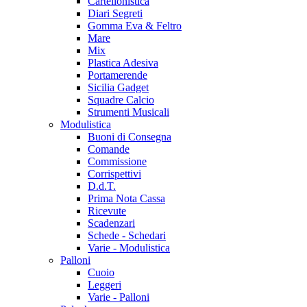
Cartellonistica
Diari Segreti
Gomma Eva & Feltro
Mare
Mix
Plastica Adesiva
Portamerende
Sicilia Gadget
Squadre Calcio
Strumenti Musicali
Modulistica
Buoni di Consegna
Comande
Commissione
Corrispettivi
D.d.T.
Prima Nota Cassa
Ricevute
Scadenzari
Schede - Schedari
Varie - Modulistica
Palloni
Cuoio
Leggeri
Varie - Palloni