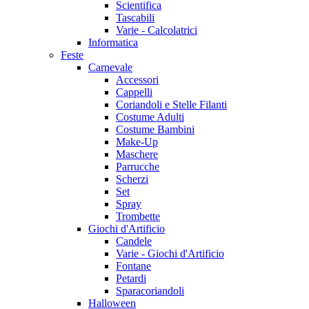
Scientifica
Tascabili
Varie - Calcolatrici
Informatica
Feste
Carnevale
Accessori
Cappelli
Coriandoli e Stelle Filanti
Costume Adulti
Costume Bambini
Make-Up
Maschere
Parrucche
Scherzi
Set
Spray
Trombette
Giochi d'Artificio
Candele
Varie - Giochi d'Artificio
Fontane
Petardi
Sparacoriandoli
Halloween