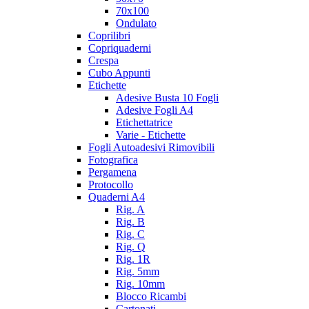
70x100
Ondulato
Coprilibri
Copriquaderni
Crespa
Cubo Appunti
Etichette
Adesive Busta 10 Fogli
Adesive Fogli A4
Etichettatrice
Varie - Etichette
Fogli Autoadesivi Rimovibili
Fotografica
Pergamena
Protocollo
Quaderni A4
Rig. A
Rig. B
Rig. C
Rig. Q
Rig. 1R
Rig. 5mm
Rig. 10mm
Blocco Ricambi
Cartonati