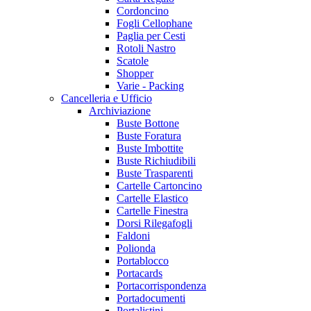
Cordoncino
Fogli Cellophane
Paglia per Cesti
Rotoli Nastro
Scatole
Shopper
Varie - Packing
Cancelleria e Ufficio
Archiviazione
Buste Bottone
Buste Foratura
Buste Imbottite
Buste Richiudibili
Buste Trasparenti
Cartelle Cartoncino
Cartelle Elastico
Cartelle Finestra
Dorsi Rilegafogli
Faldoni
Polionda
Portablocco
Portacards
Portacorrispondenza
Portadocumenti
Portalistini