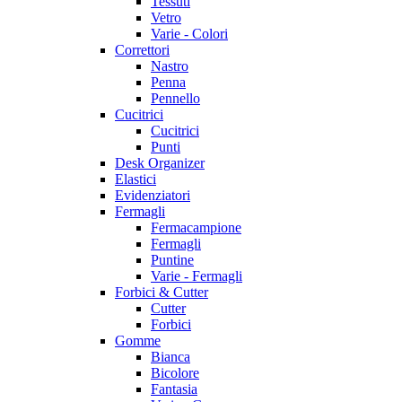
Tessuti
Vetro
Varie - Colori
Correttori
Nastro
Penna
Pennello
Cucitrici
Cucitrici
Punti
Desk Organizer
Elastici
Evidenziatori
Fermagli
Fermacampione
Fermagli
Puntine
Varie - Fermagli
Forbici & Cutter
Cutter
Forbici
Gomme
Bianca
Bicolore
Fantasia