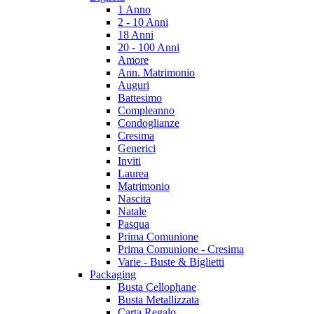
1 Anno
2 - 10 Anni
18 Anni
20 - 100 Anni
Amore
Ann. Matrimonio
Auguri
Battesimo
Compleanno
Condoglianze
Cresima
Generici
Inviti
Laurea
Matrimonio
Nascita
Natale
Pasqua
Prima Comunione
Prima Comunione - Cresima
Varie - Buste & Biglietti
Packaging
Busta Cellophane
Busta Metallizzata
Carta Regalo