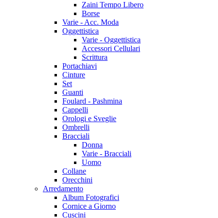
Zaini Tempo Libero
Borse
Varie - Acc. Moda
Oggettistica
Varie - Oggettistica
Accessori Cellulari
Scrittura
Portachiavi
Cinture
Set
Guanti
Foulard - Pashmina
Cappelli
Orologi e Sveglie
Ombrelli
Bracciali
Donna
Varie - Bracciali
Uomo
Collane
Orecchini
Arredamento
Album Fotografici
Cornice a Giorno
Cuscini