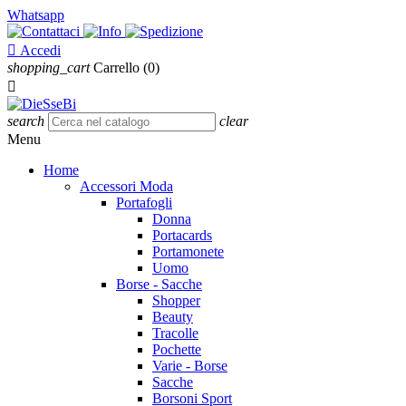
Whatsapp

Accedi
shopping_cart
Carrello
(0)

search
clear
Menu
Home
Accessori Moda
Portafogli
Donna
Portacards
Portamonete
Uomo
Borse - Sacche
Shopper
Beauty
Tracolle
Pochette
Varie - Borse
Sacche
Borsoni Sport