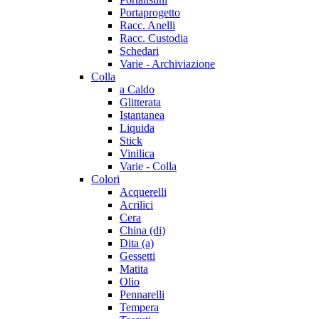
Portaprogetto
Racc. Anelli
Racc. Custodia
Schedari
Varie - Archiviazione
Colla
a Caldo
Glitterata
Istantanea
Liquida
Stick
Vinilica
Varie - Colla
Colori
Acquerelli
Acrilici
Cera
China (di)
Dita (a)
Gessetti
Matita
Olio
Pennarelli
Tempera