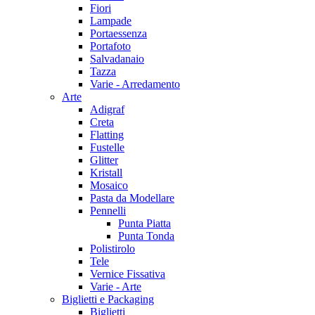
Fiori
Lampade
Portaessenza
Portafoto
Salvadanaio
Tazza
Varie - Arredamento
Arte
Adigraf
Creta
Flatting
Fustelle
Glitter
Kristall
Mosaico
Pasta da Modellare
Pennelli
Punta Piatta
Punta Tonda
Polistirolo
Tele
Vernice Fissativa
Varie - Arte
Biglietti e Packaging
Biglietti