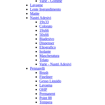
Varie - Gomme
Lavagne
Lente Ingrandimento
Matite
Nastri Adesivi
19x33
Colorato
19x66
50x66
Biadesivo
Dispenser
Eliografico
Isolante
Mascheratura
Telato
Varie - Nastri Adesivi
Pennarelli
Brush
Fineliner
Gesso Liquido
Lavagna
OHP
Permanent
Point 88
Tempera