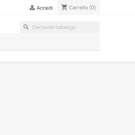
shopping_cart

Carrello
(0)
Accedi
search