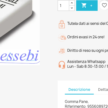

favorite_border
+
Tutela dati ai sensi del
Ordini evasi in 24 ore!
Diritto di reso su ogni 
Assistenza Whatsapp
Lun - Sab 8:30-13:00 / 
Descrizione
Detta
Gomma Pane,
Riferimento: 95560897