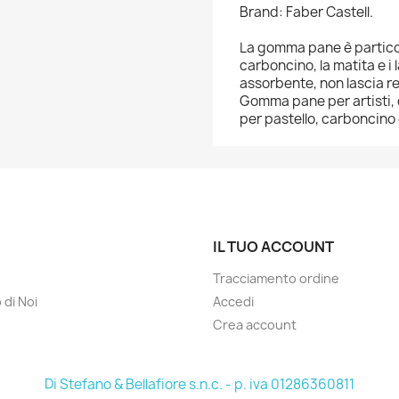
Brand: Faber Castell.
La gomma pane è partico
carboncino, la matita e i 
assorbente, non lascia re
Gomma pane per artisti, 
per pastello, carboncino e
IL TUO ACCOUNT
Tracciamento ordine
 di Noi
Accedi
Crea account
Di Stefano & Bellafiore s.n.c. - p. iva 01286360811