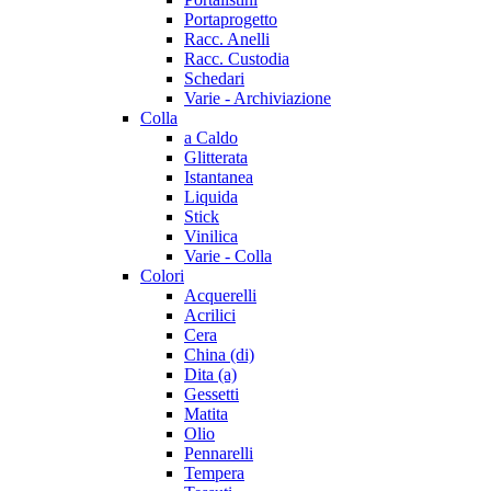
Portaprogetto
Racc. Anelli
Racc. Custodia
Schedari
Varie - Archiviazione
Colla
a Caldo
Glitterata
Istantanea
Liquida
Stick
Vinilica
Varie - Colla
Colori
Acquerelli
Acrilici
Cera
China (di)
Dita (a)
Gessetti
Matita
Olio
Pennarelli
Tempera