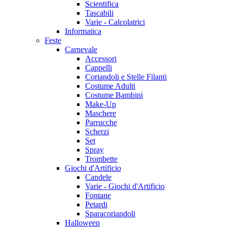
Scientifica
Tascabili
Varie - Calcolatrici
Informatica
Feste
Carnevale
Accessori
Cappelli
Coriandoli e Stelle Filanti
Costume Adulti
Costume Bambini
Make-Up
Maschere
Parrucche
Scherzi
Set
Spray
Trombette
Giochi d'Artificio
Candele
Varie - Giochi d'Artificio
Fontane
Petardi
Sparacoriandoli
Halloween