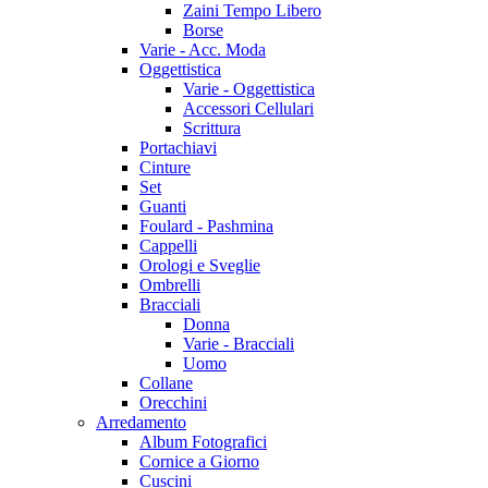
Zaini Tempo Libero
Borse
Varie - Acc. Moda
Oggettistica
Varie - Oggettistica
Accessori Cellulari
Scrittura
Portachiavi
Cinture
Set
Guanti
Foulard - Pashmina
Cappelli
Orologi e Sveglie
Ombrelli
Bracciali
Donna
Varie - Bracciali
Uomo
Collane
Orecchini
Arredamento
Album Fotografici
Cornice a Giorno
Cuscini