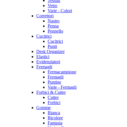
Tessuti
Vetro
Varie - Colori
Correttori
Nastro
Penna
Pennello
Cucitrici
Cucitrici
Punti
Desk Organizer
Elastici
Evidenziatori
Fermagli
Fermacampione
Fermagli
Puntine
Varie - Fermagli
Forbici & Cutter
Cutter
Forbici
Gomme
Bianca
Bicolore
Fantasia