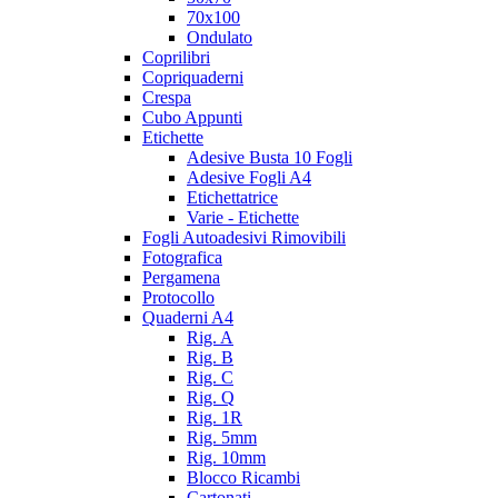
70x100
Ondulato
Coprilibri
Copriquaderni
Crespa
Cubo Appunti
Etichette
Adesive Busta 10 Fogli
Adesive Fogli A4
Etichettatrice
Varie - Etichette
Fogli Autoadesivi Rimovibili
Fotografica
Pergamena
Protocollo
Quaderni A4
Rig. A
Rig. B
Rig. C
Rig. Q
Rig. 1R
Rig. 5mm
Rig. 10mm
Blocco Ricambi
Cartonati