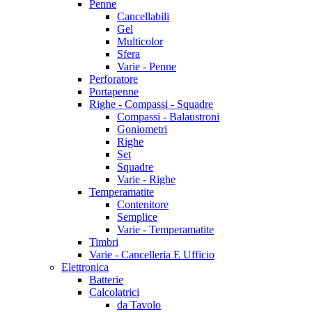
Penne
Cancellabili
Gel
Multicolor
Sfera
Varie - Penne
Perforatore
Portapenne
Righe - Compassi - Squadre
Compassi - Balaustroni
Goniometri
Righe
Set
Squadre
Varie - Righe
Temperamatite
Contenitore
Semplice
Varie - Temperamatite
Timbri
Varie - Cancelleria E Ufficio
Elettronica
Batterie
Calcolatrici
da Tavolo