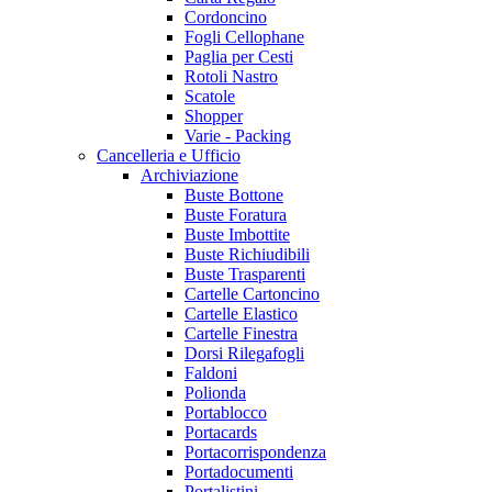
Cordoncino
Fogli Cellophane
Paglia per Cesti
Rotoli Nastro
Scatole
Shopper
Varie - Packing
Cancelleria e Ufficio
Archiviazione
Buste Bottone
Buste Foratura
Buste Imbottite
Buste Richiudibili
Buste Trasparenti
Cartelle Cartoncino
Cartelle Elastico
Cartelle Finestra
Dorsi Rilegafogli
Faldoni
Polionda
Portablocco
Portacards
Portacorrispondenza
Portadocumenti
Portalistini