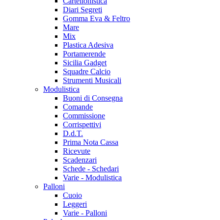
Cartellonistica
Diari Segreti
Gomma Eva & Feltro
Mare
Mix
Plastica Adesiva
Portamerende
Sicilia Gadget
Squadre Calcio
Strumenti Musicali
Modulistica
Buoni di Consegna
Comande
Commissione
Corrispettivi
D.d.T.
Prima Nota Cassa
Ricevute
Scadenzari
Schede - Schedari
Varie - Modulistica
Palloni
Cuoio
Leggeri
Varie - Palloni