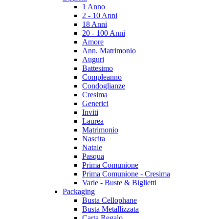
1 Anno
2 - 10 Anni
18 Anni
20 - 100 Anni
Amore
Ann. Matrimonio
Auguri
Battesimo
Compleanno
Condoglianze
Cresima
Generici
Inviti
Laurea
Matrimonio
Nascita
Natale
Pasqua
Prima Comunione
Prima Comunione - Cresima
Varie - Buste & Biglietti
Packaging
Busta Cellophane
Busta Metallizzata
Carta Regalo