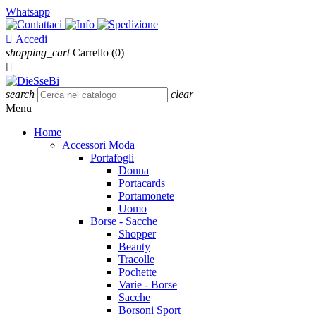
Whatsapp

Accedi
shopping_cart
Carrello
(0)

search
clear
Menu
Home
Accessori Moda
Portafogli
Donna
Portacards
Portamonete
Uomo
Borse - Sacche
Shopper
Beauty
Tracolle
Pochette
Varie - Borse
Sacche
Borsoni Sport