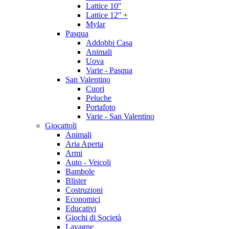
Lattice 10''
Lattice 12'' +
Mylar
Pasqua
Addobbi Casa
Animali
Uova
Varie - Pasqua
San Valentino
Cuori
Peluche
Portafoto
Varie - San Valentino
Giocattoli
Animali
Aria Aperta
Armi
Auto - Veicoli
Bambole
Blister
Costruzioni
Economici
Educativi
Giochi di Società
Lavagne