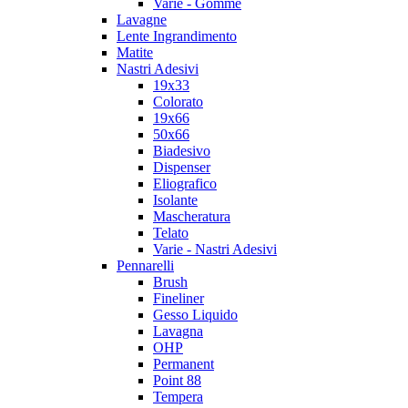
Varie - Gomme
Lavagne
Lente Ingrandimento
Matite
Nastri Adesivi
19x33
Colorato
19x66
50x66
Biadesivo
Dispenser
Eliografico
Isolante
Mascheratura
Telato
Varie - Nastri Adesivi
Pennarelli
Brush
Fineliner
Gesso Liquido
Lavagna
OHP
Permanent
Point 88
Tempera