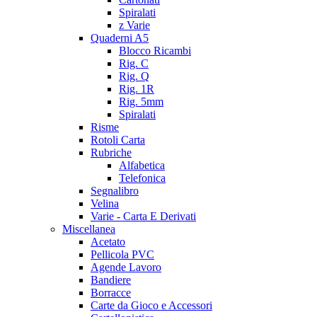
Spiralati
z Varie
Quaderni A5
Blocco Ricambi
Rig. C
Rig. Q
Rig. 1R
Rig. 5mm
Spiralati
Risme
Rotoli Carta
Rubriche
Alfabetica
Telefonica
Segnalibro
Velina
Varie - Carta E Derivati
Miscellanea
Acetato
Pellicola PVC
Agende Lavoro
Bandiere
Borracce
Carte da Gioco e Accessori