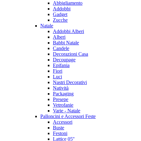
Abbigliamento
Addobbi
Gadget
Zucche
Natale
Addobbi Alberi
Alberi
Babbi Natale
Candele
Decorazioni Casa
Decoupage
Epifania
Fiori
Luci
Nastri Decorativi
Natività
Packaging
Presepe
Vetrofanie
Varie - Natale
Palloncini e Accessori Feste
Accessori
Buste
Festoni
Lattice 05''