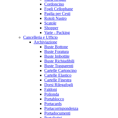
Cordoncino
Fogli Cellophane
Paglia per Cesti
Rotoli Nastro
Scatole
Shopper
Varie - Packing
Cancelleria e Ufficio
Archiviazione
Buste Bottone
Buste Foratura
Buste Imbottite
Buste Richiudibili
Buste Trasparenti
Cartelle Cartoncino
Cartelle Elastico
Cartelle Finestra
Dorsi Rilegafogli
Faldoni
Polionda
Portablocco
Portacards
Portacorrispondenza
Portadocumenti
Portalistini