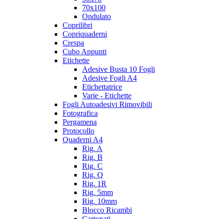
70x100
Ondulato
Coprilibri
Copriquaderni
Crespa
Cubo Appunti
Etichette
Adesive Busta 10 Fogli
Adesive Fogli A4
Etichettatrice
Varie - Etichette
Fogli Autoadesivi Rimovibili
Fotografica
Pergamena
Protocollo
Quaderni A4
Rig. A
Rig. B
Rig. C
Rig. Q
Rig. 1R
Rig. 5mm
Rig. 10mm
Blocco Ricambi
Cartonati