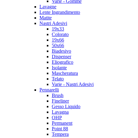
Varie - Gomme
Lavagne
Lente Ingrandimento
Matite
Nastri Adesivi
19x33
Colorato
19x66
50x66
Biadesivo
Dispenser
Eliografico
Isolante
Mascheratura
Telato
Varie - Nastri Adesivi
Pennarelli
Brush
Fineliner
Gesso Liquido
Lavagna
OHP
Permanent
Point 88
Tempera