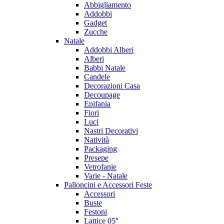
Abbigliamento
Addobbi
Gadget
Zucche
Natale
Addobbi Alberi
Alberi
Babbi Natale
Candele
Decorazioni Casa
Decoupage
Epifania
Fiori
Luci
Nastri Decorativi
Natività
Packaging
Presepe
Vetrofanie
Varie - Natale
Palloncini e Accessori Feste
Accessori
Buste
Festoni
Lattice 05''