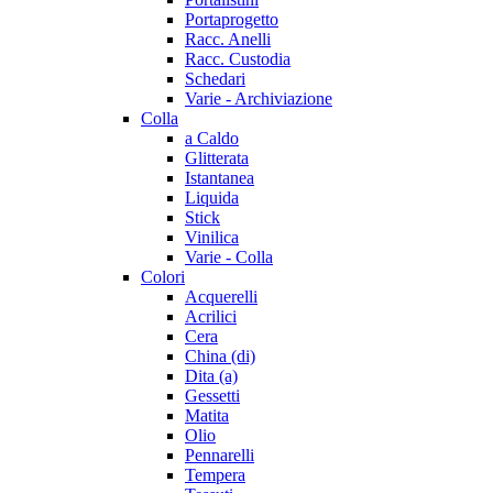
Portaprogetto
Racc. Anelli
Racc. Custodia
Schedari
Varie - Archiviazione
Colla
a Caldo
Glitterata
Istantanea
Liquida
Stick
Vinilica
Varie - Colla
Colori
Acquerelli
Acrilici
Cera
China (di)
Dita (a)
Gessetti
Matita
Olio
Pennarelli
Tempera