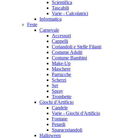
Scientifica
Tascabili
Varie - Calcolatrici
Informatica
Feste
Carnevale
Accessori
Cappelli
Coriandoli e Stelle Filanti
Costume Adulti
Costume Bambini
Make-Up
Maschere
Parrucche
Scherzi
Set
Spray
Trombette
Giochi d'Artificio
Candele
Varie - Giochi d'Artificio
Fontane
Petardi
Sparacoriandoli
Halloween