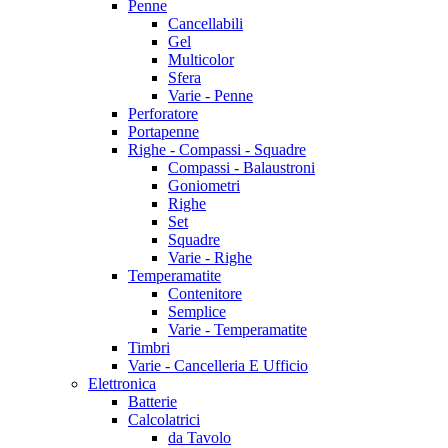
Penne
Cancellabili
Gel
Multicolor
Sfera
Varie - Penne
Perforatore
Portapenne
Righe - Compassi - Squadre
Compassi - Balaustroni
Goniometri
Righe
Set
Squadre
Varie - Righe
Temperamatite
Contenitore
Semplice
Varie - Temperamatite
Timbri
Varie - Cancelleria E Ufficio
Elettronica
Batterie
Calcolatrici
da Tavolo