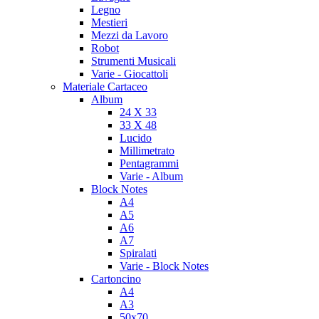
Legno
Mestieri
Mezzi da Lavoro
Robot
Strumenti Musicali
Varie - Giocattoli
Materiale Cartaceo
Album
24 X 33
33 X 48
Lucido
Millimetrato
Pentagrammi
Varie - Album
Block Notes
A4
A5
A6
A7
Spiralati
Varie - Block Notes
Cartoncino
A4
A3
50x70