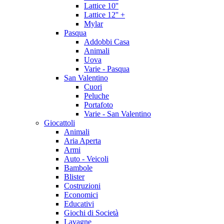
Lattice 10''
Lattice 12'' +
Mylar
Pasqua
Addobbi Casa
Animali
Uova
Varie - Pasqua
San Valentino
Cuori
Peluche
Portafoto
Varie - San Valentino
Giocattoli
Animali
Aria Aperta
Armi
Auto - Veicoli
Bambole
Blister
Costruzioni
Economici
Educativi
Giochi di Società
Lavagne