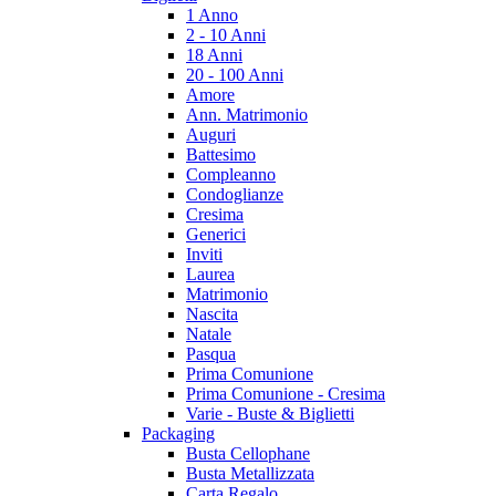
1 Anno
2 - 10 Anni
18 Anni
20 - 100 Anni
Amore
Ann. Matrimonio
Auguri
Battesimo
Compleanno
Condoglianze
Cresima
Generici
Inviti
Laurea
Matrimonio
Nascita
Natale
Pasqua
Prima Comunione
Prima Comunione - Cresima
Varie - Buste & Biglietti
Packaging
Busta Cellophane
Busta Metallizzata
Carta Regalo