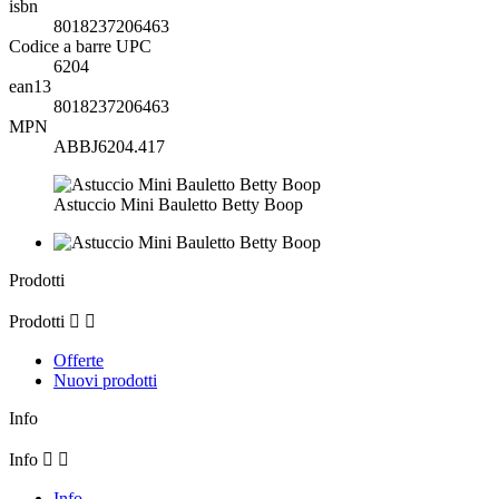
isbn
8018237206463
Codice a barre UPC
6204
ean13
8018237206463
MPN
ABBJ6204.417
Astuccio Mini Bauletto Betty Boop
Prodotti
Prodotti


Offerte
Nuovi prodotti
Info
Info


Info