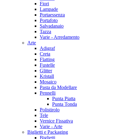
Fiori
Lampade
Portaessenza
Portafoto
Salvadanaio
Tazza
Varie - Arredamento
Arte
Adigraf
Creta
Flatting
Fustelle
Glitter
Kristall
Mosaico
Pasta da Modellare
Pennelli
Punta Piatta
Punta Tonda
Polistirolo
Tele
Vernice Fissativa
Varie - Arte
Biglietti e Packaging
Biglietti