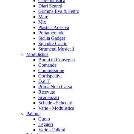
Cartellonistica
Diari Segreti
Gomma Eva & Feltro
Mare
Mix
Plastica Adesiva
Portamerende
Sicilia Gadget
Squadre Calcio
Strumenti Musicali
Modulistica
Buoni di Consegna
Comande
Commissione
Corrispettivi
D.d.T.
Prima Nota Cassa
Ricevute
Scadenzari
Schede - Schedari
Varie - Modulistica
Palloni
Cuoio
Leggeri
Varie - Palloni