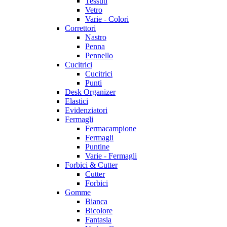
Tessuti
Vetro
Varie - Colori
Correttori
Nastro
Penna
Pennello
Cucitrici
Cucitrici
Punti
Desk Organizer
Elastici
Evidenziatori
Fermagli
Fermacampione
Fermagli
Puntine
Varie - Fermagli
Forbici & Cutter
Cutter
Forbici
Gomme
Bianca
Bicolore
Fantasia