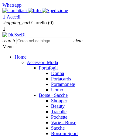
Whatsapp

Accedi
shopping_cart
Carrello
(0)

search
clear
Menu
Home
Accessori Moda
Portafogli
Donna
Portacards
Portamonete
Uomo
Borse - Sacche
Shopper
Beauty
Tracolle
Pochette
Varie - Borse
Sacche
Borsoni Sport