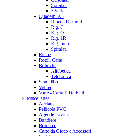
Spiralati
z Varie
Quaderni A5
Blocco Ricambi
Rig. C
Rig. Q
Rig. 1R
Rig. 5mm
Spiralati
Risme
Rotoli Carta
Rubriche
Alfabetica
Telefonica
Segnalibro
Velina
Varie - Carta E Derivati
Miscellanea
Acetato
Pellicola PVC
Agende Lavoro
Bandiere
Borracce
Carte da Gioco e Accessori