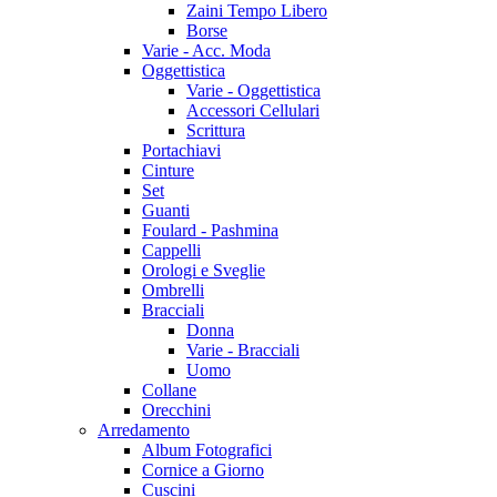
Zaini Tempo Libero
Borse
Varie - Acc. Moda
Oggettistica
Varie - Oggettistica
Accessori Cellulari
Scrittura
Portachiavi
Cinture
Set
Guanti
Foulard - Pashmina
Cappelli
Orologi e Sveglie
Ombrelli
Bracciali
Donna
Varie - Bracciali
Uomo
Collane
Orecchini
Arredamento
Album Fotografici
Cornice a Giorno
Cuscini