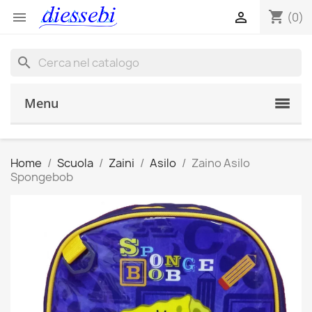
shopping_cart


(0)
search
Menu
Home
Scuola
Zaini
Asilo
Zaino Asilo
Spongebob