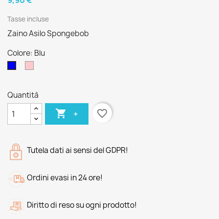
9,90 €
Tasse incluse
Zaino Asilo Spongebob
Colore: Blu
Rosa
Blu
Quantità

favorite_border
+
Tutela dati ai sensi del GDPR!
Ordini evasi in 24 ore!
Diritto di reso su ogni prodotto!