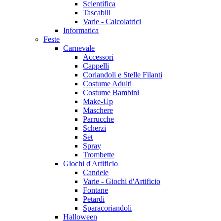
Scientifica
Tascabili
Varie - Calcolatrici
Informatica
Feste
Carnevale
Accessori
Cappelli
Coriandoli e Stelle Filanti
Costume Adulti
Costume Bambini
Make-Up
Maschere
Parrucche
Scherzi
Set
Spray
Trombette
Giochi d'Artificio
Candele
Varie - Giochi d'Artificio
Fontane
Petardi
Sparacoriandoli
Halloween