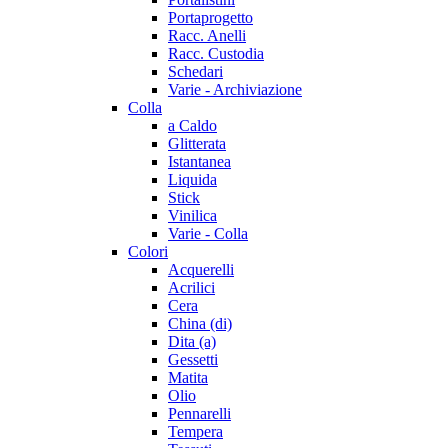
Portaprogetto
Racc. Anelli
Racc. Custodia
Schedari
Varie - Archiviazione
Colla
a Caldo
Glitterata
Istantanea
Liquida
Stick
Vinilica
Varie - Colla
Colori
Acquerelli
Acrilici
Cera
China (di)
Dita (a)
Gessetti
Matita
Olio
Pennarelli
Tempera