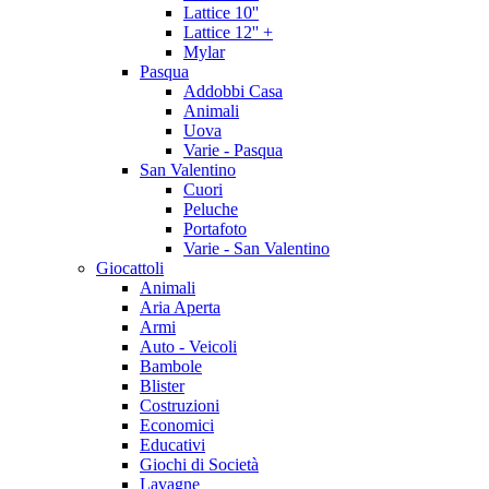
Lattice 10''
Lattice 12'' +
Mylar
Pasqua
Addobbi Casa
Animali
Uova
Varie - Pasqua
San Valentino
Cuori
Peluche
Portafoto
Varie - San Valentino
Giocattoli
Animali
Aria Aperta
Armi
Auto - Veicoli
Bambole
Blister
Costruzioni
Economici
Educativi
Giochi di Società
Lavagne