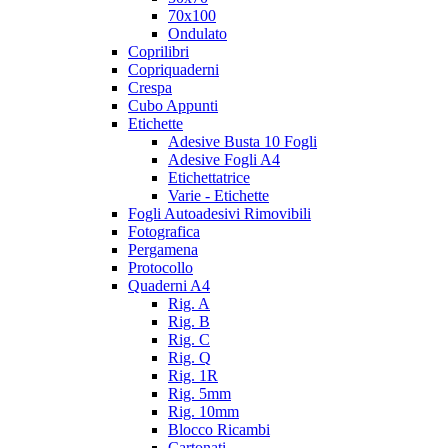
70x100
Ondulato
Coprilibri
Copriquaderni
Crespa
Cubo Appunti
Etichette
Adesive Busta 10 Fogli
Adesive Fogli A4
Etichettatrice
Varie - Etichette
Fogli Autoadesivi Rimovibili
Fotografica
Pergamena
Protocollo
Quaderni A4
Rig. A
Rig. B
Rig. C
Rig. Q
Rig. 1R
Rig. 5mm
Rig. 10mm
Blocco Ricambi
Cartonati