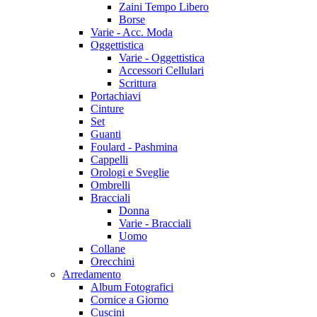
Zaini Tempo Libero
Borse
Varie - Acc. Moda
Oggettistica
Varie - Oggettistica
Accessori Cellulari
Scrittura
Portachiavi
Cinture
Set
Guanti
Foulard - Pashmina
Cappelli
Orologi e Sveglie
Ombrelli
Bracciali
Donna
Varie - Bracciali
Uomo
Collane
Orecchini
Arredamento
Album Fotografici
Cornice a Giorno
Cuscini