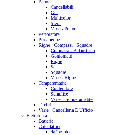
Penne
Cancellabili
Gel
Multicolor
Sfera
Varie - Penne
Perforatore
Portapenne
Righe - Compassi - Squadre
Compassi - Balaustroni
Goniometri
Righe
Set
Squadre
Varie - Righe
Temperamatite
Contenitore
Semplice
Varie - Temperamatite
Timbri
Varie - Cancelleria E Ufficio
Elettronica
Batterie
Calcolatrici
da Tavolo