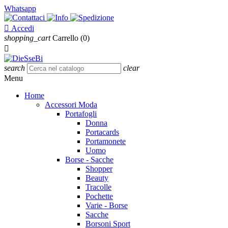
Whatsapp

Accedi
shopping_cart
Carrello
(0)

search
clear
Menu
Home
Accessori Moda
Portafogli
Donna
Portacards
Portamonete
Uomo
Borse - Sacche
Shopper
Beauty
Tracolle
Pochette
Varie - Borse
Sacche
Borsoni Sport