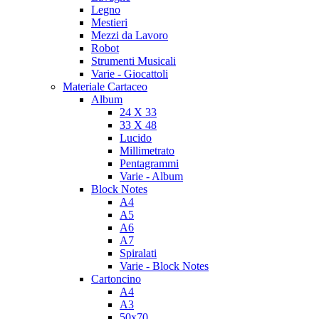
Legno
Mestieri
Mezzi da Lavoro
Robot
Strumenti Musicali
Varie - Giocattoli
Materiale Cartaceo
Album
24 X 33
33 X 48
Lucido
Millimetrato
Pentagrammi
Varie - Album
Block Notes
A4
A5
A6
A7
Spiralati
Varie - Block Notes
Cartoncino
A4
A3
50x70