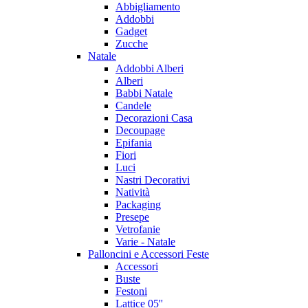
Abbigliamento
Addobbi
Gadget
Zucche
Natale
Addobbi Alberi
Alberi
Babbi Natale
Candele
Decorazioni Casa
Decoupage
Epifania
Fiori
Luci
Nastri Decorativi
Natività
Packaging
Presepe
Vetrofanie
Varie - Natale
Palloncini e Accessori Feste
Accessori
Buste
Festoni
Lattice 05''