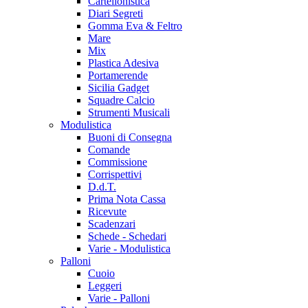
Cartellonistica
Diari Segreti
Gomma Eva & Feltro
Mare
Mix
Plastica Adesiva
Portamerende
Sicilia Gadget
Squadre Calcio
Strumenti Musicali
Modulistica
Buoni di Consegna
Comande
Commissione
Corrispettivi
D.d.T.
Prima Nota Cassa
Ricevute
Scadenzari
Schede - Schedari
Varie - Modulistica
Palloni
Cuoio
Leggeri
Varie - Palloni