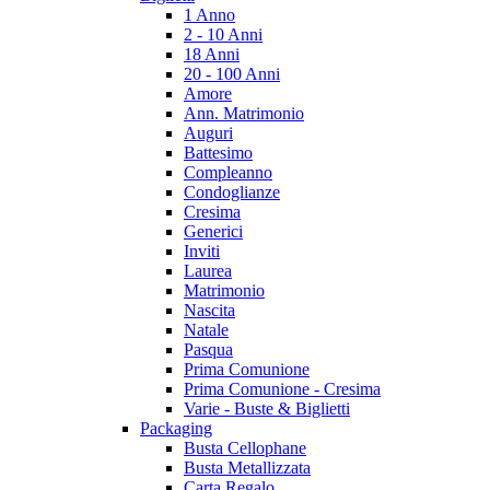
1 Anno
2 - 10 Anni
18 Anni
20 - 100 Anni
Amore
Ann. Matrimonio
Auguri
Battesimo
Compleanno
Condoglianze
Cresima
Generici
Inviti
Laurea
Matrimonio
Nascita
Natale
Pasqua
Prima Comunione
Prima Comunione - Cresima
Varie - Buste & Biglietti
Packaging
Busta Cellophane
Busta Metallizzata
Carta Regalo