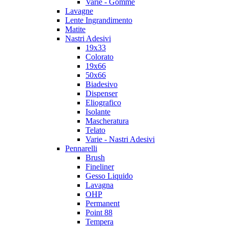
Varie - Gomme
Lavagne
Lente Ingrandimento
Matite
Nastri Adesivi
19x33
Colorato
19x66
50x66
Biadesivo
Dispenser
Eliografico
Isolante
Mascheratura
Telato
Varie - Nastri Adesivi
Pennarelli
Brush
Fineliner
Gesso Liquido
Lavagna
OHP
Permanent
Point 88
Tempera