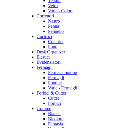
Tessuti
Vetro
Varie - Colori
Correttori
Nastro
Penna
Pennello
Cucitrici
Cucitrici
Punti
Desk Organizer
Elastici
Evidenziatori
Fermagli
Fermacampione
Fermagli
Puntine
Varie - Fermagli
Forbici & Cutter
Cutter
Forbici
Gomme
Bianca
Bicolore
Fantasia