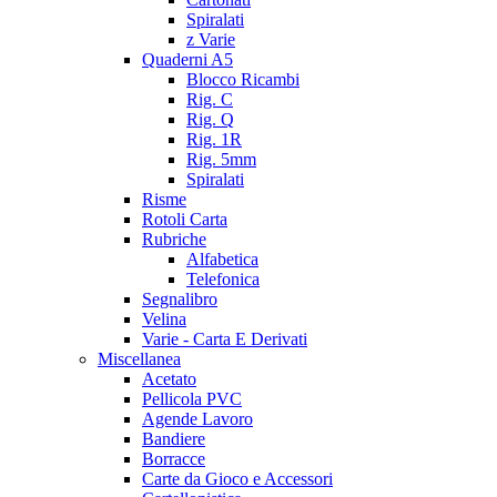
Spiralati
z Varie
Quaderni A5
Blocco Ricambi
Rig. C
Rig. Q
Rig. 1R
Rig. 5mm
Spiralati
Risme
Rotoli Carta
Rubriche
Alfabetica
Telefonica
Segnalibro
Velina
Varie - Carta E Derivati
Miscellanea
Acetato
Pellicola PVC
Agende Lavoro
Bandiere
Borracce
Carte da Gioco e Accessori