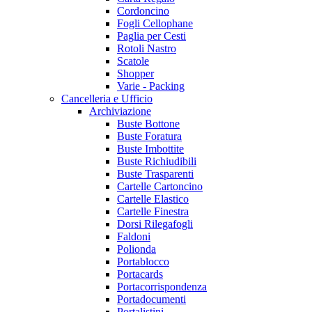
Cordoncino
Fogli Cellophane
Paglia per Cesti
Rotoli Nastro
Scatole
Shopper
Varie - Packing
Cancelleria e Ufficio
Archiviazione
Buste Bottone
Buste Foratura
Buste Imbottite
Buste Richiudibili
Buste Trasparenti
Cartelle Cartoncino
Cartelle Elastico
Cartelle Finestra
Dorsi Rilegafogli
Faldoni
Polionda
Portablocco
Portacards
Portacorrispondenza
Portadocumenti
Portalistini