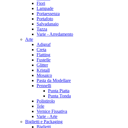
Fiori
Lampade
Portaessenza
Portafoto
Salvadanaio
Tazza
Varie - Arredamento
Arte
Adigraf
Creta
Flatting
Fustelle
Glitter
Kristall
Mosaico
Pasta da Modellare
Pennelli
Punta Piatta
Punta Tonda
Polistirolo
Tele
Vernice Fissativa
Varie - Arte
Biglietti e Packaging
Biglietti