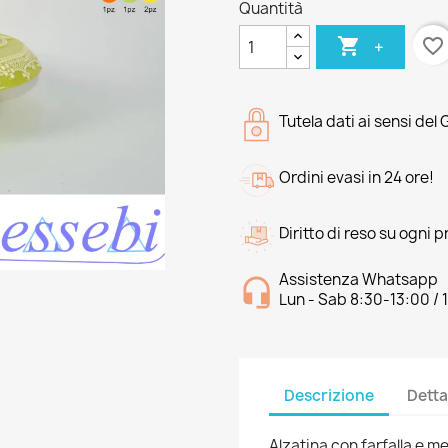
Quantità

favorite_border
+
Tutela dati ai sensi del
Ordini evasi in 24 ore!
Diritto di reso su ogni 
Assistenza Whatsapp
Lun - Sab 8:30-13:00 / 
Descrizione
Detta
Alzatina con farfalla e me