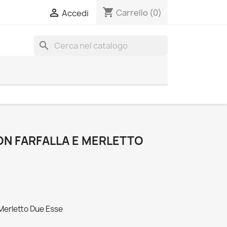
shopping_cart

Carrello
(0)
Accedi
search
ON FARFALLA E MERLETTO
 Merletto Due Esse