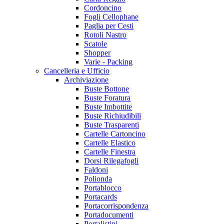
Cordoncino
Fogli Cellophane
Paglia per Cesti
Rotoli Nastro
Scatole
Shopper
Varie - Packing
Cancelleria e Ufficio
Archiviazione
Buste Bottone
Buste Foratura
Buste Imbottite
Buste Richiudibili
Buste Trasparenti
Cartelle Cartoncino
Cartelle Elastico
Cartelle Finestra
Dorsi Rilegafogli
Faldoni
Polionda
Portablocco
Portacards
Portacorrispondenza
Portadocumenti
Portalistini