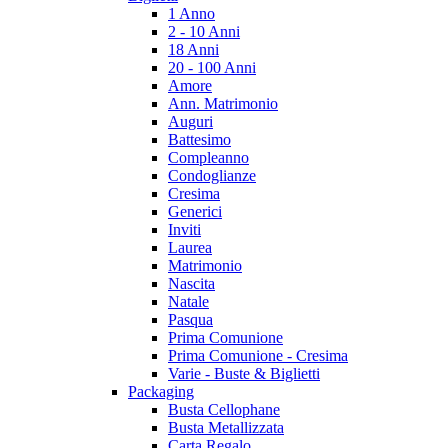
1 Anno
2 - 10 Anni
18 Anni
20 - 100 Anni
Amore
Ann. Matrimonio
Auguri
Battesimo
Compleanno
Condoglianze
Cresima
Generici
Inviti
Laurea
Matrimonio
Nascita
Natale
Pasqua
Prima Comunione
Prima Comunione - Cresima
Varie - Buste & Biglietti
Packaging
Busta Cellophane
Busta Metallizzata
Carta Regalo