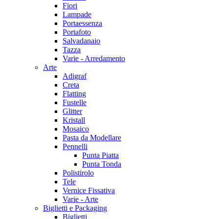
Fiori
Lampade
Portaessenza
Portafoto
Salvadanaio
Tazza
Varie - Arredamento
Arte
Adigraf
Creta
Flatting
Fustelle
Glitter
Kristall
Mosaico
Pasta da Modellare
Pennelli
Punta Piatta
Punta Tonda
Polistirolo
Tele
Vernice Fissativa
Varie - Arte
Biglietti e Packaging
Biglietti