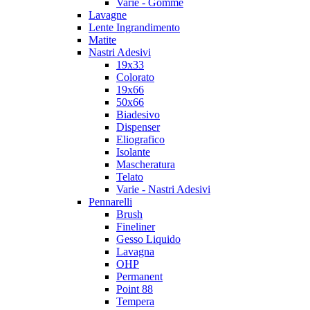
Varie - Gomme
Lavagne
Lente Ingrandimento
Matite
Nastri Adesivi
19x33
Colorato
19x66
50x66
Biadesivo
Dispenser
Eliografico
Isolante
Mascheratura
Telato
Varie - Nastri Adesivi
Pennarelli
Brush
Fineliner
Gesso Liquido
Lavagna
OHP
Permanent
Point 88
Tempera