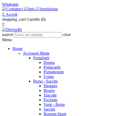
Whatsapp

Accedi
shopping_cart
Carrello
(0)

search
clear
Menu
Home
Accessori Moda
Portafogli
Donna
Portacards
Portamonete
Uomo
Borse - Sacche
Shopper
Beauty
Tracolle
Pochette
Varie - Borse
Sacche
Borsoni Sport