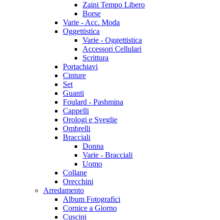
Zaini Tempo Libero
Borse
Varie - Acc. Moda
Oggettistica
Varie - Oggettistica
Accessori Cellulari
Scrittura
Portachiavi
Cinture
Set
Guanti
Foulard - Pashmina
Cappelli
Orologi e Sveglie
Ombrelli
Bracciali
Donna
Varie - Bracciali
Uomo
Collane
Orecchini
Arredamento
Album Fotografici
Cornice a Giorno
Cuscini