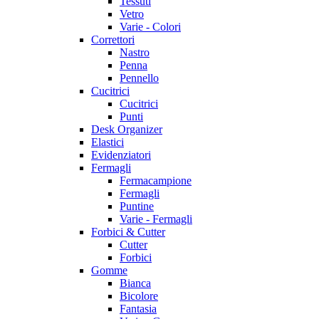
Tessuti
Vetro
Varie - Colori
Correttori
Nastro
Penna
Pennello
Cucitrici
Cucitrici
Punti
Desk Organizer
Elastici
Evidenziatori
Fermagli
Fermacampione
Fermagli
Puntine
Varie - Fermagli
Forbici & Cutter
Cutter
Forbici
Gomme
Bianca
Bicolore
Fantasia