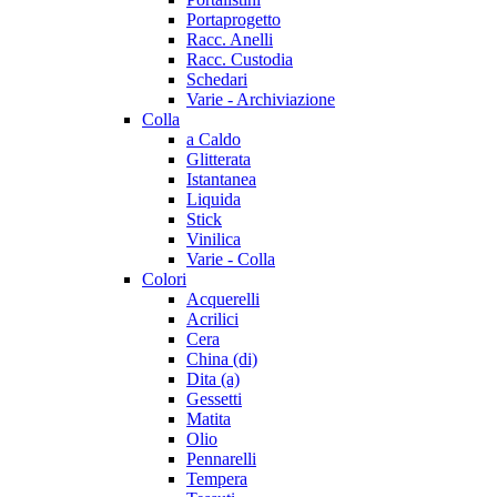
Portaprogetto
Racc. Anelli
Racc. Custodia
Schedari
Varie - Archiviazione
Colla
a Caldo
Glitterata
Istantanea
Liquida
Stick
Vinilica
Varie - Colla
Colori
Acquerelli
Acrilici
Cera
China (di)
Dita (a)
Gessetti
Matita
Olio
Pennarelli
Tempera