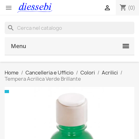
shopping_cart


(0)
search
Menu
Home
Cancelleria e Ufficio
Colori
Acrilici
Tempera Acrilica Verde Brillante