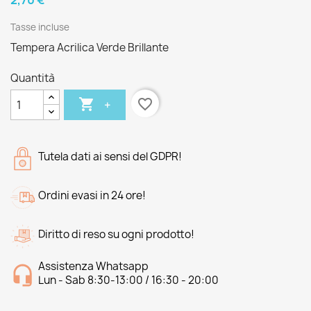
2,70 €
Tasse incluse
Tempera Acrilica Verde Brillante
Quantità

favorite_border
+
Tutela dati ai sensi del GDPR!
Ordini evasi in 24 ore!
Diritto di reso su ogni prodotto!
Assistenza Whatsapp
Lun - Sab 8:30-13:00 / 16:30 - 20:00