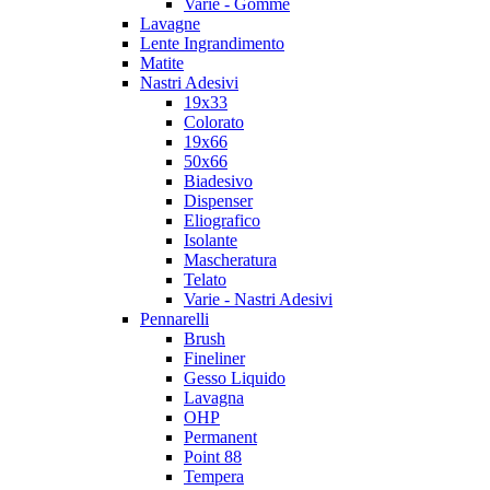
Varie - Gomme
Lavagne
Lente Ingrandimento
Matite
Nastri Adesivi
19x33
Colorato
19x66
50x66
Biadesivo
Dispenser
Eliografico
Isolante
Mascheratura
Telato
Varie - Nastri Adesivi
Pennarelli
Brush
Fineliner
Gesso Liquido
Lavagna
OHP
Permanent
Point 88
Tempera