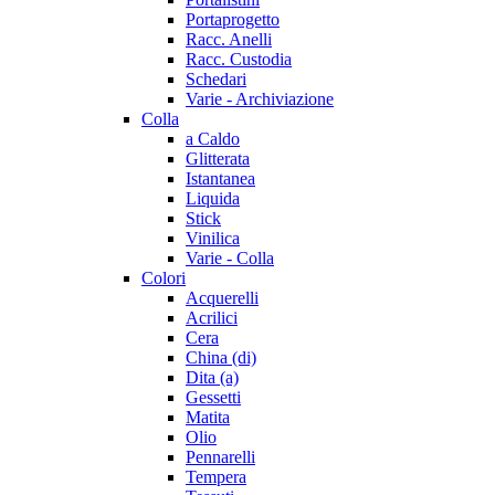
Portaprogetto
Racc. Anelli
Racc. Custodia
Schedari
Varie - Archiviazione
Colla
a Caldo
Glitterata
Istantanea
Liquida
Stick
Vinilica
Varie - Colla
Colori
Acquerelli
Acrilici
Cera
China (di)
Dita (a)
Gessetti
Matita
Olio
Pennarelli
Tempera