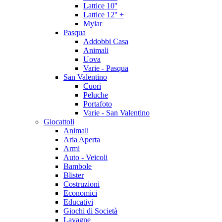
Lattice 10''
Lattice 12'' +
Mylar
Pasqua
Addobbi Casa
Animali
Uova
Varie - Pasqua
San Valentino
Cuori
Peluche
Portafoto
Varie - San Valentino
Giocattoli
Animali
Aria Aperta
Armi
Auto - Veicoli
Bambole
Blister
Costruzioni
Economici
Educativi
Giochi di Società
Lavagne