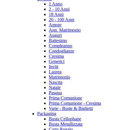
1 Anno
2 - 10 Anni
18 Anni
20 - 100 Anni
Amore
Ann. Matrimonio
Auguri
Battesimo
Compleanno
Condoglianze
Cresima
Generici
Inviti
Laurea
Matrimonio
Nascita
Natale
Pasqua
Prima Comunione
Prima Comunione - Cresima
Varie - Buste & Biglietti
Packaging
Busta Cellophane
Busta Metallizzata
Carta Regalo