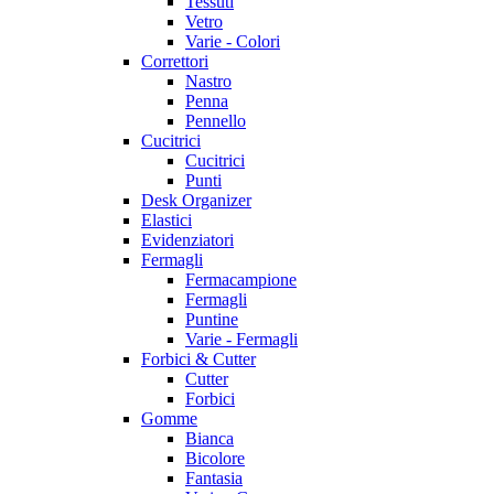
Tessuti
Vetro
Varie - Colori
Correttori
Nastro
Penna
Pennello
Cucitrici
Cucitrici
Punti
Desk Organizer
Elastici
Evidenziatori
Fermagli
Fermacampione
Fermagli
Puntine
Varie - Fermagli
Forbici & Cutter
Cutter
Forbici
Gomme
Bianca
Bicolore
Fantasia