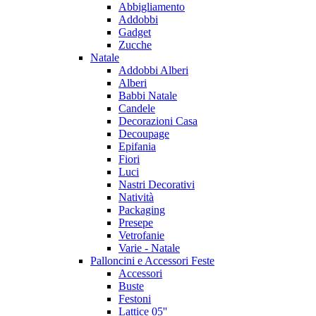
Abbigliamento
Addobbi
Gadget
Zucche
Natale
Addobbi Alberi
Alberi
Babbi Natale
Candele
Decorazioni Casa
Decoupage
Epifania
Fiori
Luci
Nastri Decorativi
Natività
Packaging
Presepe
Vetrofanie
Varie - Natale
Palloncini e Accessori Feste
Accessori
Buste
Festoni
Lattice 05''