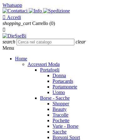
Whatsapp

Accedi
shopping_cart
Carrello
(0)

search
clear
Menu
Home
Accessori Moda
Portafogli
Donna
Portacards
Portamonete
Uomo
Borse - Sacche
Shopper
Beauty
Tracolle
Pochette
Varie - Borse
Sacche
Borsoni Sport