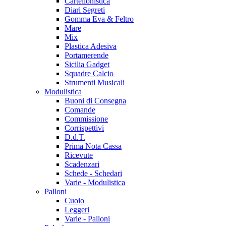
Cartellonistica
Diari Segreti
Gomma Eva & Feltro
Mare
Mix
Plastica Adesiva
Portamerende
Sicilia Gadget
Squadre Calcio
Strumenti Musicali
Modulistica
Buoni di Consegna
Comande
Commissione
Corrispettivi
D.d.T.
Prima Nota Cassa
Ricevute
Scadenzari
Schede - Schedari
Varie - Modulistica
Palloni
Cuoio
Leggeri
Varie - Palloni