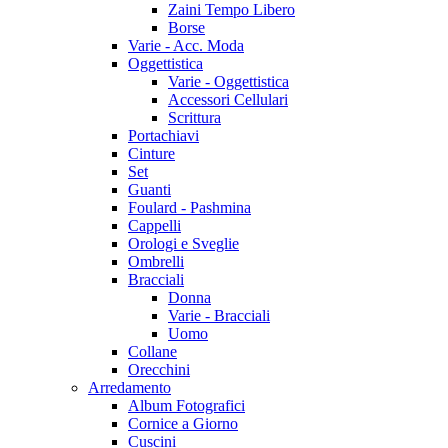
Zaini Tempo Libero
Borse
Varie - Acc. Moda
Oggettistica
Varie - Oggettistica
Accessori Cellulari
Scrittura
Portachiavi
Cinture
Set
Guanti
Foulard - Pashmina
Cappelli
Orologi e Sveglie
Ombrelli
Bracciali
Donna
Varie - Bracciali
Uomo
Collane
Orecchini
Arredamento
Album Fotografici
Cornice a Giorno
Cuscini