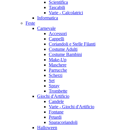
Scientifica
Tascabili
Varie - Calcolatrici
Informatica
Feste
Carnevale
Accessori
Cappelli
Coriandoli e Stelle Filanti
Costume Adulti
Costume Bambini
Make-Up
Maschere
Parrucche
Scherzi
Set
Spray
Trombette
Giochi d'Artificio
Candele
Varie - Giochi d'Artificio
Fontane
Petardi
Sparacoriandoli
Halloween