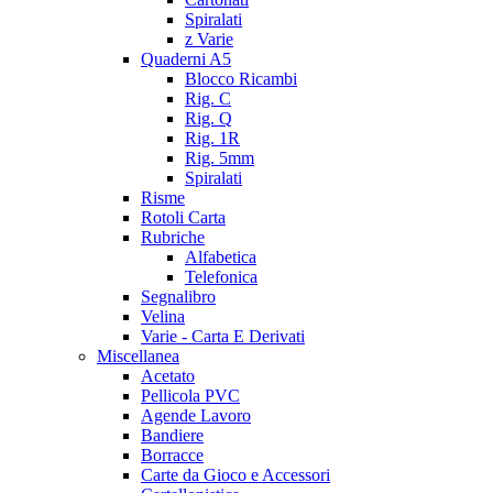
Spiralati
z Varie
Quaderni A5
Blocco Ricambi
Rig. C
Rig. Q
Rig. 1R
Rig. 5mm
Spiralati
Risme
Rotoli Carta
Rubriche
Alfabetica
Telefonica
Segnalibro
Velina
Varie - Carta E Derivati
Miscellanea
Acetato
Pellicola PVC
Agende Lavoro
Bandiere
Borracce
Carte da Gioco e Accessori