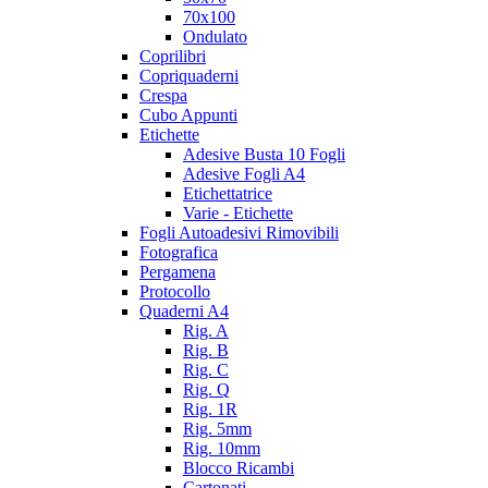
70x100
Ondulato
Coprilibri
Copriquaderni
Crespa
Cubo Appunti
Etichette
Adesive Busta 10 Fogli
Adesive Fogli A4
Etichettatrice
Varie - Etichette
Fogli Autoadesivi Rimovibili
Fotografica
Pergamena
Protocollo
Quaderni A4
Rig. A
Rig. B
Rig. C
Rig. Q
Rig. 1R
Rig. 5mm
Rig. 10mm
Blocco Ricambi
Cartonati