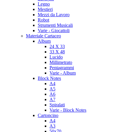
Legno
Mestieri
Mezzi da Lavoro
Robot
Strumenti Musicali
Varie - Giocattoli
Materiale Cartaceo
Album
24 X 33
33 X 48
Lucido
Millimetrato
Pentagrammi
Varie - Album
Block Notes
A4
A5
A6
A7
Spiralati
Varie - Block Notes
Cartoncino
A4
A3
50x70