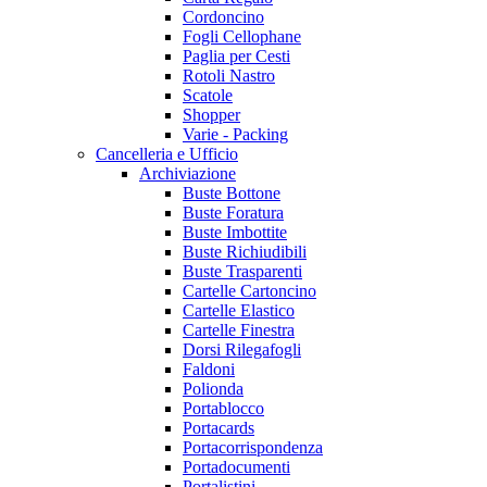
Cordoncino
Fogli Cellophane
Paglia per Cesti
Rotoli Nastro
Scatole
Shopper
Varie - Packing
Cancelleria e Ufficio
Archiviazione
Buste Bottone
Buste Foratura
Buste Imbottite
Buste Richiudibili
Buste Trasparenti
Cartelle Cartoncino
Cartelle Elastico
Cartelle Finestra
Dorsi Rilegafogli
Faldoni
Polionda
Portablocco
Portacards
Portacorrispondenza
Portadocumenti
Portalistini