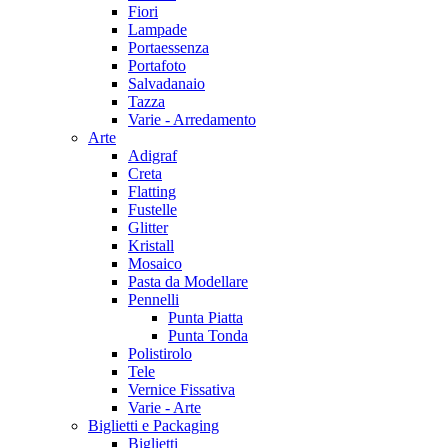
Fiori
Lampade
Portaessenza
Portafoto
Salvadanaio
Tazza
Varie - Arredamento
Arte
Adigraf
Creta
Flatting
Fustelle
Glitter
Kristall
Mosaico
Pasta da Modellare
Pennelli
Punta Piatta
Punta Tonda
Polistirolo
Tele
Vernice Fissativa
Varie - Arte
Biglietti e Packaging
Biglietti