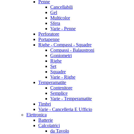
Penne
Cancellabili
Gel
Multicolor
Sfera
Varie - Penne
Perforatore
Portapenne
Righe - Compassi - Squadre
Compassi - Balaustroni
Goniometri
Righe
Set
Squadre
Varie - Righe
Temperamatite
Contenitore
Semplice
Varie - Temperamatite
Timbri
Varie - Cancelleria E Ufficio
Elettronica
Batterie
Calcolatrici
da Tavolo