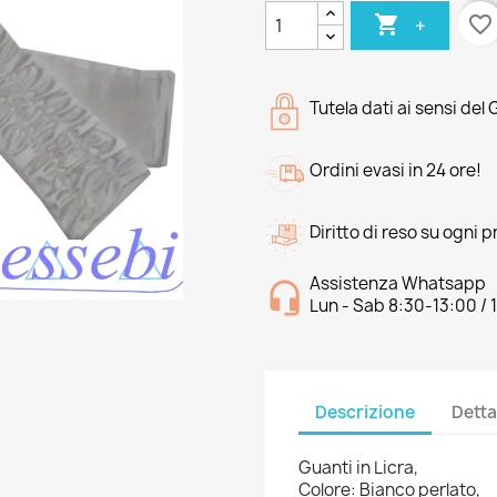

favorite_border
+
Tutela dati ai sensi del
Ordini evasi in 24 ore!
Diritto di reso su ogni 
Assistenza Whatsapp
Lun - Sab 8:30-13:00 / 
Descrizione
Detta
Guanti in Licra,
Colore: Bianco perlato,