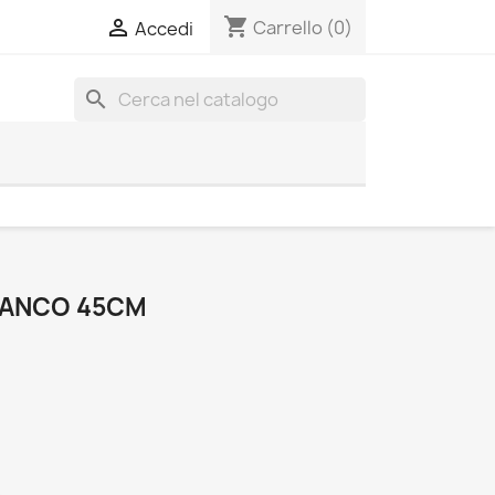
shopping_cart

Carrello
(0)
Accedi
search
BIANCO 45CM