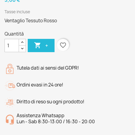
3,00 €
Tasse incluse
Ventaglio Tessuto Rosso
Quantità

favorite_border
+
Tutela dati ai sensi del GDPR!
Ordini evasi in 24 ore!
Diritto di reso su ogni prodotto!
Assistenza Whatsapp
Lun - Sab 8:30-13:00 / 16:30 - 20:00