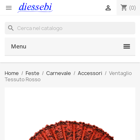
shopping_cart


(0)
search
Menu
Home
Feste
Carnevale
Accessori
Ventaglio
Tessuto Rosso